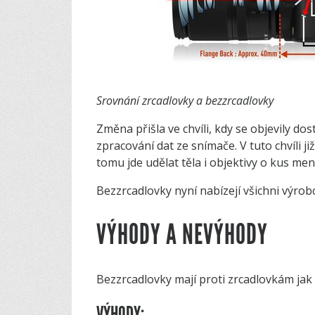
Srovnání zrcadlovky a bezzrcadlovky
Změna přišla ve chvíli, kdy se objevily dos
zpracování dat ze snímače. V tuto chvíli j
tomu jde udělat těla i objektivy o kus men
Bezzrcadlovky nyní nabízejí všichni výrobc
VÝHODY A NEVÝHODY
Bezzrcadlovky mají proti zrcadlovkám jak 
VÝHODY: