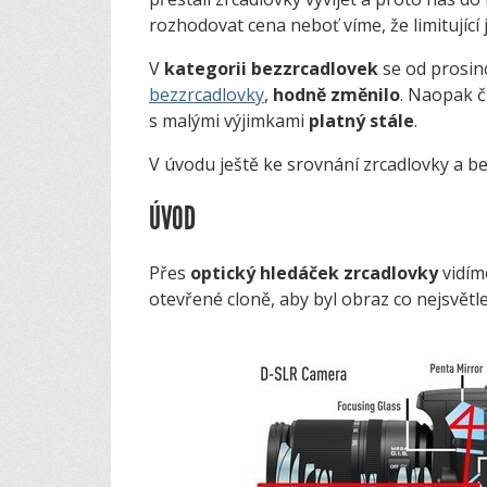
rozhodovat cena neboť víme, že limitující 
V
kategorii bezzrcadlovek
se od prosin
bezzrcadlovky
,
hodně změnilo
. Naopak 
s malými výjimkami
platný stále
.
V úvodu ještě ke srovnání zrcadlovky a be
ÚVOD
Přes
optický hledáček
zrcadlovky
vidím
otevřené cloně, aby byl obraz co nejsvětlejš