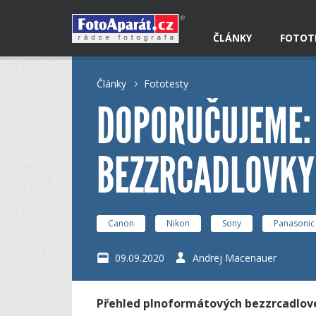
ČLÁNKY
FOTOT
Články
Fototesty
DOPORUČUJEME:
BEZZRCADLOVKY
Canon
Nikon
Sony
Panasonic
09.09.2020
Andrej Macenauer
Přehled plnoformátových bezzrcadlove