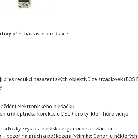
ktivy
přes nástavce a redukce
 přes redukci nasazení svých objektivů ze zrcadlovek (EOS 
y
zpoždění elektronického hledáčku
mu (dioptrická korekce u DSLR pro ty, kteří hůře vidí je
rcadlovky zvyklá z hlediska ergonomie a ovládání
p – pozor na prach a poškození (výjimka: Canon u některých