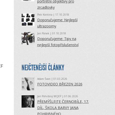
portrétní objektivy pro
zrcadlovky
Petr Koritina
| 17.10.2018
Doporučujeme: Nejlepší
ultrazoomy
Jan Pánek
| 01.10.2018
Doporučujeme: Tipy na
nejlepší fotopříslušenství
NEJČTENĚJŠÍ ČLÁNKY
EF
Adam Švarc
| 01.03.2026
FOTOVIDEO BŘEZEN 2026
Jan Pohribný MQEP
| 01.06.2026
PŘEMÝŠLEJTE ČERNOBÍLE, 17.
DÍL, ŠKOLA BARVY JANA
POHRIBNÉHO