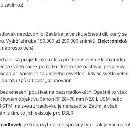
u závěrku)
dlovek neodzvonilo. Závěrka je ve skutečnosti díl, který se
o. Vydrží zhruba 150,000 až 250,000 snímků.
Elektronická
naprosto tichá.
echanická projíždí jako roleta před sensorem. Elektronická
dečítá světlo řádek po řádku. Proto zde nastávají problémy
 nebo při snímcích za umělého osvětlení, kdy se světlo velmi
 v obrazu způsobovat „pruhování“.
i bez omezení používat na bezzrcadlovkách. Opačně to však
pičkovém objektivu Canon RF 28–70 mm f/2.0 L USM nebo
STM, na svou zrcadlovku je nenasadíte. Zatím je však
í s tím, co jich existuje pro DSLR.
rcadlovek
, je třeba vybrat ten správný typ… tak jdeme na to!