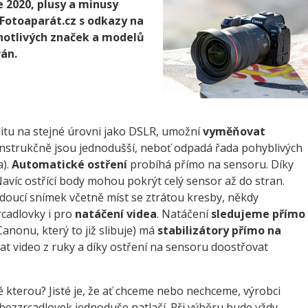
e 2020, plusy a minusy
Fotoaparát.cz s odkazy na
dnotlivých značek a modelů
ván.
tu na stejné úrovni jako DSLR, umožní
vyměňovat
strukčně jsou jednodušší, neboť odpadá řada pohyblivých
a).
Automatické ostření
probíhá přímo na sensoru. Díky
avíc ostřící body mohou pokrýt celý sensor až do stran.
oucí snímek včetně míst se ztrátou kresby, někdy
rcadlovky i pro
natáčení videa
. Natáčení
sledujeme přímo
Canonu, který to již slibuje) má
stabilizátory přímo na
at video z ruky a díky ostření na sensoru doostřovat
ě kterou? Jisté je, že ať chceme nebo nechceme, výrobci
o bezzrcadlovek jednoduše natlačí. Při výběru bude vždy