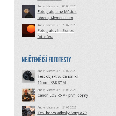
Andrej Macenauer
| 06.03.2026
Fotografujeme Měsíc s
obrem, Klementinum
Andrej Macenauer
| 20.02.2026
Fotografování Slunce:
fotosféra
NEJČTENĚJŠÍ FOTOTESTY
Andrej Macenauer
| 10.02.2026
Test objektivu Canon RF
16mm f/2.8 STM
Andrej Macenauer
| 13.05.2026
Canon EOS R6 V - první dojmy
Andrej Macenauer
| 21.05.2026
Test bezzrcadlovky Sony A7R