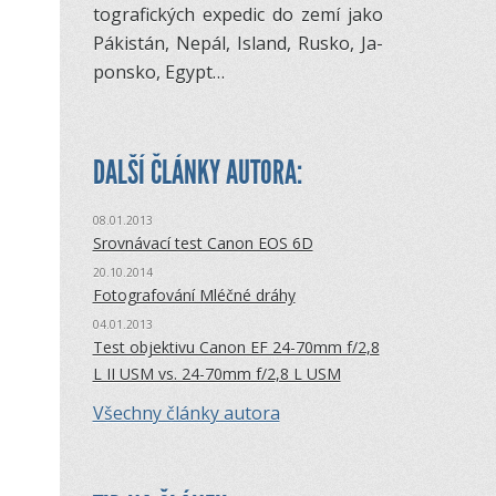
to­gra­fic­kých ex­pe­dic do zemí jako
Pá­kistán, Ne­pál, Is­land, Rusko, Ja­
pon­sko, Egypt…
DALŠÍ ČLÁNKY AUTORA:
08.01.2013
Srovnávací test Canon EOS 6D
20.10.2014
Fotografování Mléčné dráhy
04.01.2013
Test objektivu Canon EF 24-70mm f/2,8
L II USM vs. 24-70mm f/2,8 L USM
Všechny články autora