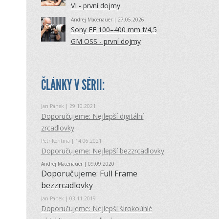
VI - první dojmy
Andrej Macenauer
| 27.05.2026
Sony FE 100–400 mm f/4,5
GM OSS - první dojmy
ČLÁNKY V SÉRII:
Jan Pánek
| 29.10.2021
Doporučujeme: Nejlepší digitální
zrcadlovky
Petr Koritina
| 14.06.2021
Doporučujeme: Nejlepší bezzrcadlovky
Andrej Macenauer
| 09.09.2020
Doporučujeme: Full Frame
bezzrcadlovky
Jan Pánek
| 03.11.2019
Doporučujeme: Nejlepší širokoúhlé