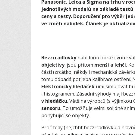
Panasonic, Leica a Sigma na trhu v roc
jednotlivých modelů na základě testů 
ceny a testy. Doporučení pro výběr je
ve změti nabídek. Článek je aktualizo
Bezzrcadlovky
nabídnou obrazovou kvali
objektivy
, jsou přitom
menší a lehčí.
Kon
částí (zrcátko, někdy i mechanická závěrk
tomu odpadá potřeba kalibrace ostření. N
Elektronický hledáček
umí simulovat bud
i histogramem. Zásadní výhody mají bezz
v hledáčku
. Většina výrobců (s výjimkou 
sensoru
. To umožňuje velmi solidně sním
pohybující se objekty.
Proč tedy (ne)chtít bezzrcadlovku a hlavn
přestali zrcadlovky vyvíjet a proto nás d