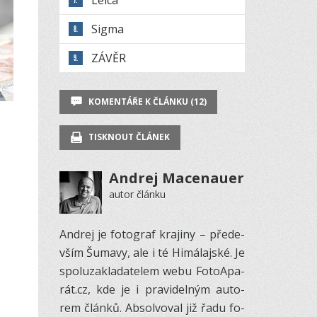
Leica
Sigma
ZÁVĚR
KOMENTÁŘE K ČLÁNKU (12)
TISKNOUT ČLÁNEK
Andrej Macenauer
autor článku
An­drej je fo­to­graf kra­jiny – pře­de­
vším Šu­mavy, ale i té Hi­má­laj­ské. Je
spo­luza­kla­da­te­lem webu Fo­to­A­pa­
rát.cz, kde je i pra­vi­del­ným au­to­
rem článků. Ab­sol­vo­val již řadu fo­