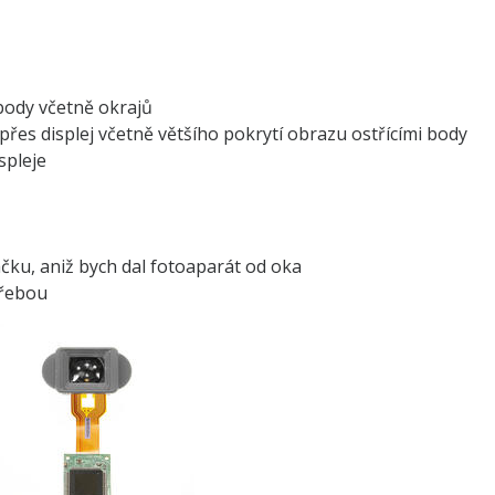
body včetně okrajů
přes displej včetně většího pokrytí obrazu ostřícími body
spleje
čku, aniž bych dal fotoaparát od oka
třebou