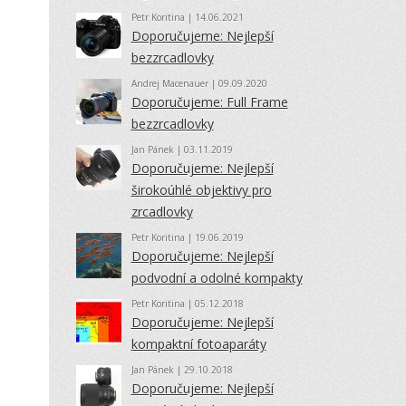
Petr Koritina
| 14.06.2021
Doporučujeme: Nejlepší
bezzrcadlovky
Andrej Macenauer
| 09.09.2020
Doporučujeme: Full Frame
bezzrcadlovky
Jan Pánek
| 03.11.2019
Doporučujeme: Nejlepší
širokoúhlé objektivy pro
zrcadlovky
Petr Koritina
| 19.06.2019
Doporučujeme: Nejlepší
podvodní a odolné kompakty
Petr Koritina
| 05.12.2018
Doporučujeme: Nejlepší
kompaktní fotoaparáty
Jan Pánek
| 29.10.2018
Doporučujeme: Nejlepší