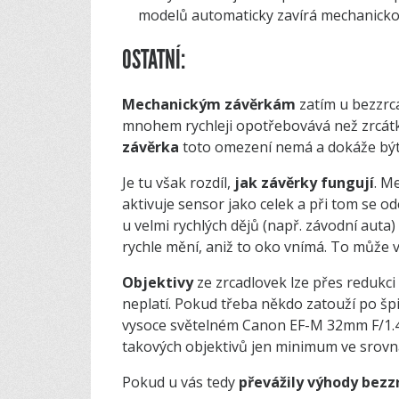
modelů automaticky zavírá mechanicko
OSTATNÍ:
Mechanickým
závěrkám
zatím u bezzrca
mnohem rychleji opotřebovává než zrcátk
závěrka
toto omezení nemá a dokáže být 
Je tu však rozdíl,
jak závěrky fungují
. M
aktivuje sensor jako celek a při tom se o
u velmi rychlých dějů (např. závodní auta)
rychle mění, aniž to oko vnímá. To může
Objektivy
ze zrcadlovek lze přes redukc
neplatí. Pokud třeba někdo zatouží po š
vysoce světelném Canon EF-M 32mm F/1.4 
takových objektivů jen minimum ve srovnán
Pokud u vás tedy
převážily výhody bezz