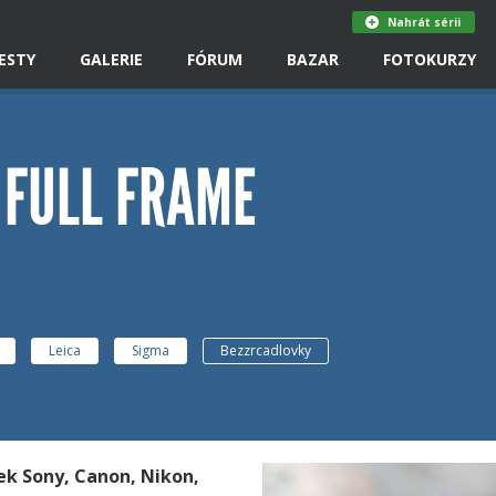
Nahrát sérii
ESTY
GALERIE
FÓRUM
BAZAR
FOTOKURZY
 FULL FRAME
Leica
Sigma
Bezzrcadlovky
k Sony, Canon, Nikon,