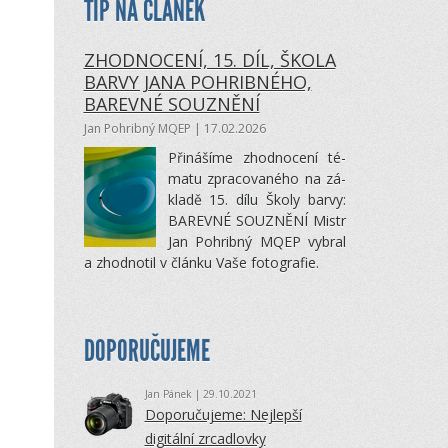
TIP NA ČLÁNEK
ZHODNOCENÍ, 15. DÍL, ŠKOLA
BARVY JANA POHRIBNÉHO,
BAREVNÉ SOUZNĚNÍ
Jan Pohribný MQEP
| 17.02.2026
Při­ná­šíme zhod­no­cení té­
matu zpra­co­va­ného na zá­
kladě 15. dílu Školy barvy:
BA­REVNÉ SOUZNĚNÍ Mistr
Jan Po­hribný MQEP vy­bral
a zhod­no­til v článku Vaše fo­to­gra­fie.
DOPORUČUJEME
Jan Pánek
| 29.10.2021
Doporučujeme: Nejlepší
digitální zrcadlovky