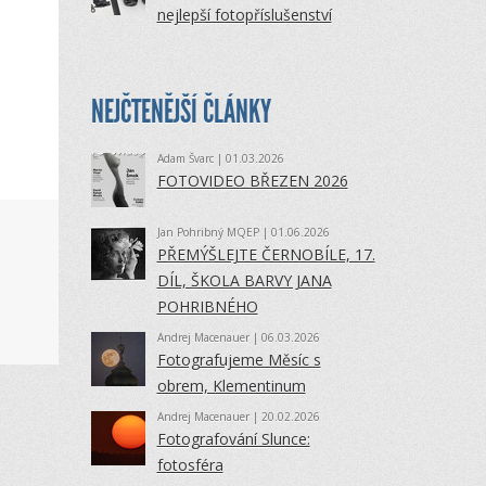
nejlepší fotopříslušenství
NEJČTENĚJŠÍ ČLÁNKY
Adam Švarc
| 01.03.2026
FOTOVIDEO BŘEZEN 2026
Jan Pohribný MQEP
| 01.06.2026
PŘEMÝŠLEJTE ČERNOBÍLE, 17.
DÍL, ŠKOLA BARVY JANA
POHRIBNÉHO
Andrej Macenauer
| 06.03.2026
Fotografujeme Měsíc s
obrem, Klementinum
Andrej Macenauer
| 20.02.2026
Fotografování Slunce:
fotosféra