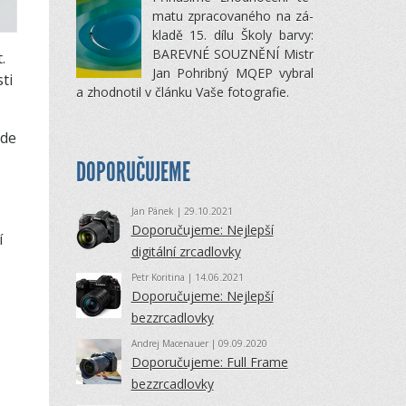
matu zpra­co­va­ného na zá­
kladě 15. dílu Školy barvy:
BA­REVNÉ SOUZNĚNÍ Mistr
.
Jan Po­hribný MQEP vy­bral
ti
a zhod­no­til v článku Vaše fo­to­gra­fie.
kde
DOPORUČUJEME
Jan Pánek
| 29.10.2021
Doporučujeme: Nejlepší
í
digitální zrcadlovky
Petr Koritina
| 14.06.2021
Doporučujeme: Nejlepší
bezzrcadlovky
Andrej Macenauer
| 09.09.2020
Doporučujeme: Full Frame
bezzrcadlovky