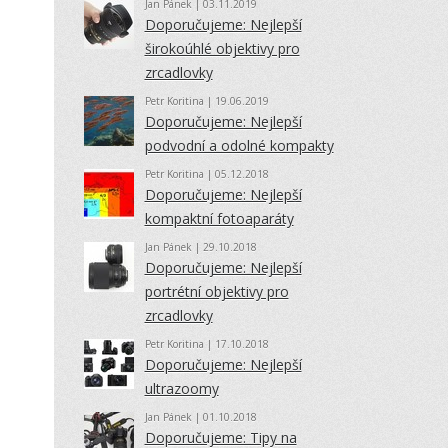
Jan Pánek
| 03.11.2019
Doporučujeme: Nejlepší
širokoúhlé objektivy pro
zrcadlovky
Petr Koritina
| 19.06.2019
Doporučujeme: Nejlepší
podvodní a odolné kompakty
Petr Koritina
| 05.12.2018
Doporučujeme: Nejlepší
kompaktní fotoaparáty
Jan Pánek
| 29.10.2018
Doporučujeme: Nejlepší
portrétní objektivy pro
zrcadlovky
Petr Koritina
| 17.10.2018
Doporučujeme: Nejlepší
ultrazoomy
Jan Pánek
| 01.10.2018
Doporučujeme: Tipy na