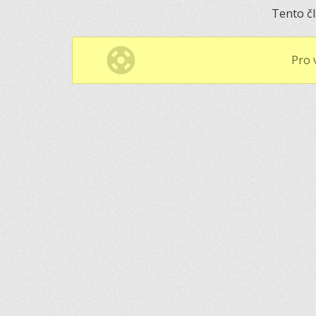
Tento č
Pro 