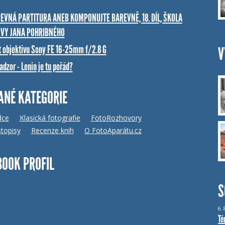
EVNÁ PARTITURA ANEB KOMPONUJTE BAREVNĚ, 18. DÍL, ŠKOLA
VY JANA POHRIBNÉHO
t objektivu Sony FE 16-25mm f/2.8 G
V
dzor - Lenin je tu pořád?
ANÉ KATEGORIE
dce
Klasická fotografie
FotoRozhovory
topisy
Recenze knih
O FotoAparátu.cz
BOOK PROFIL
S
6.
Té