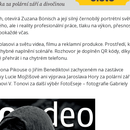
h, otevírá Zuzana Bönisch a její silný černobílý portrétní svět
, ale i reality profesionální práce, tlaku na výkon, přesnos
pokaždé včas.
lasovi a světu videa, filmu a reklamní produkce. Prostředí, 
chybné naplnění scénáře. Rozhovor je doplněn QR kódy, díky
 přehrát i na chytrém telefonu.
mona Pikouse o Jiřím Benediktovi zachyceném na zastávce
sky Lucie Mojžíšové ani výprava Jaroslava Hory za polární zář
vi V. Tonovi za další výběr FotoEseje – fotografie Gabriely