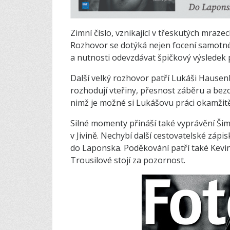
Zimní číslo, vznikající v třeskutých mrazec
Rozhovor se dotýká nejen focení samotného
a nutnosti odevzdávat špičkový výsledek 
Další velký rozhovor patří Lukáši Hausenb
rozhodují vteřiny, přesnost záběru a bez
nimž je možné si Lukášovu práci okamžitě
Silné momenty přináší také vyprávění Ši
v Jivině. Nechybí další cestovatelské zápi
do Laponska. Poděkování patří také Kevino
Trousilové stojí za pozornost.