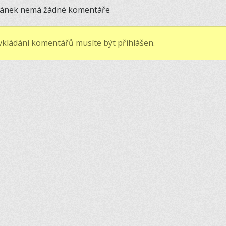
lánek nemá žádné komentáře
vkládání komentářů musíte být přihlášen.