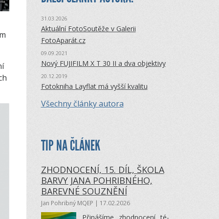
31.03.2026
Aktuální FotoSoutěže v Galerii
em
FotoAparát.cz
09.09.2021
Nový FUJIFILM X T 30 II a dva objektivy
ní
ch
20.12.2019
Fotokniha Layflat má vyšší kvalitu
Všechny články autora
TIP NA ČLÁNEK
ZHODNOCENÍ, 15. DÍL, ŠKOLA
BARVY JANA POHRIBNÉHO,
BAREVNÉ SOUZNĚNÍ
Jan Pohribný MQEP
| 17.02.2026
Při­ná­šíme zhod­no­cení té­