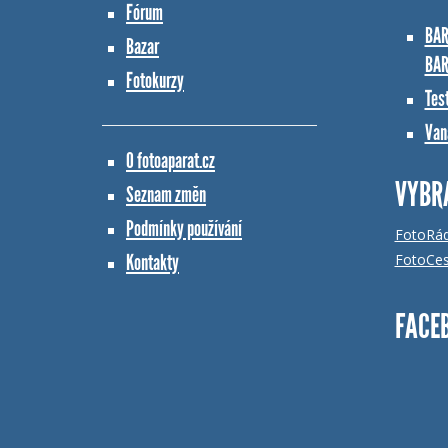
Fórum
BAR
Bazar
BAR
Fotokurzy
Tes
Vana
O fotoaparat.cz
VYBR
Seznam změn
Podmínky používání
FotoRá
Kontakty
FotoCes
FACE