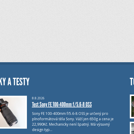
KY A TESTY
T
8.8.2026
Test Sony FE 100-400mm f/5.6-8 OSS
Sony FE 100-400mm f/5.6-8 OSS je určený pro
plnoformátová těla Sony. Váží jen 650g a cena je
22,990Kč. Mechanicky není špatný. Má výsuvný
design typ…