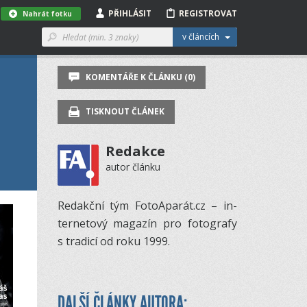
PŘIHLÁSIT
REGISTROVAT
Nahrát fotku
v článcích
KOMENTÁŘE K ČLÁNKU (0)
TISKNOUT ČLÁNEK
Redakce
autor článku
Re­dakční tým Fo­to­A­pa­rát.cz – in­
ter­ne­tový ma­ga­zín pro fo­to­grafy
s tra­dicí od roku 1999.
DALŠÍ ČLÁNKY AUTORA: