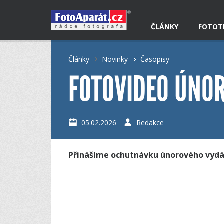
ČLÁNKY
FOTOT
Články
Novinky
Časopisy
FOTOVIDEO ÚNO
05.02.2026
Redakce
Přinášíme ochutnávku únorového vydá