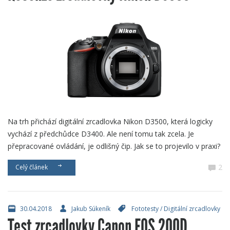
Na trh přichází digitální zrcadlovka Nikon D3500, která logicky
vychází z předchůdce D3400. Ale není tomu tak zcela. Je
přepracované ovládání, je odlišný čip. Jak se to projevilo v praxi?
2
Celý článek
30.04.2018
Jakub Súkeník
Fototesty
/
Digitální zrcadlovky
Test zrcadlovky Canon EOS 200D