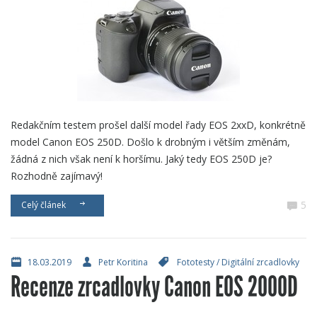
Redakčním testem prošel další model řady EOS 2xxD, konkrétně
model Canon EOS 250D. Došlo k drobným i větším změnám,
žádná z nich však není k horšímu. Jaký tedy EOS 250D je?
Rozhodně zajímavý!
5
Celý článek
18.03.2019
Petr Koritina
Fototesty
/
Digitální zrcadlovky
Recenze zrcadlovky Canon EOS 2000D