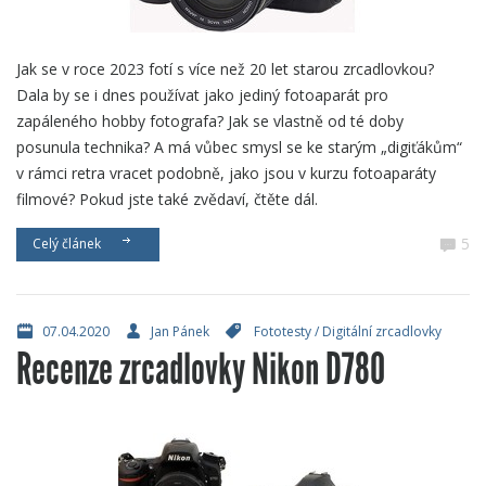
Jak se v roce 2023 fotí s více než 20 let starou zrcadlovkou?
Dala by se i dnes používat jako jediný fotoaparát pro
zapáleného hobby fotografa? Jak se vlastně od té doby
posunula technika? A má vůbec smysl se ke starým „digiťákům“
v rámci retra vracet podobně, jako jsou v kurzu fotoaparáty
filmové? Pokud jste také zvědaví, čtěte dál.
5
Celý článek
07.04.2020
Jan Pánek
Fototesty
/
Digitální zrcadlovky
Recenze zrcadlovky Nikon D780