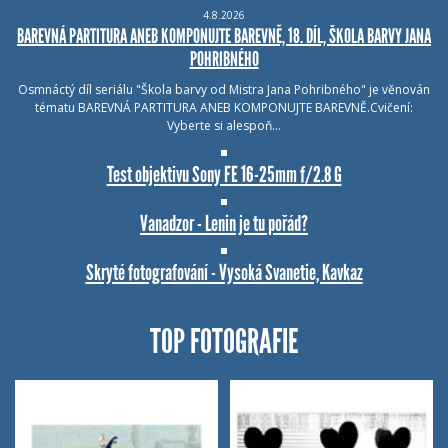
4.8.2026
BAREVNÁ PARTITURA ANEB KOMPONUJTE BAREVNĚ, 18. DÍL, ŠKOLA BARVY JANA
POHRIBNÉHO
Osmnáctý díl seriálu "Škola barvy od Mistra Jana Pohribného" je věnován
tématu BAREVNÁ PARTITURA ANEB KOMPONUJTE BAREVNĚ.Cvičení:
Vyberte si alespoň…
Test objektivu Sony FE 16-25mm f/2.8 G
Vanadzor - Lenin je tu pořád?
Skryté fotografování - Vysoká Svanetie, Kavkaz
TOP FOTOGRAFIE