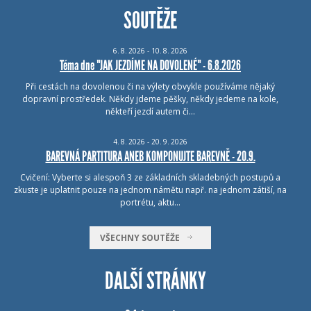
SOUTĚŽE
6.
8.
2026 - 10.
8.
2026
Téma dne "JAK JEZDÍME NA DOVOLENÉ" - 6.8.2026
Při cestách na dovolenou či na výlety obvykle používáme nějaký
dopravní prostředek. Někdy jdeme pěšky, někdy jedeme na kole,
někteří jezdí autem či…
4.
8.
2026 - 20.
9.
2026
BAREVNÁ PARTITURA ANEB KOMPONUJTE BAREVNĚ - 20.9.
Cvičení: Vyberte si alespoň 3 ze základních skladebných postupů a
zkuste je uplatnit pouze na jednom námětu např. na jednom zátiší, na
portrétu, aktu…
VŠECHNY SOUTĚŽE
DALŠÍ STRÁNKY