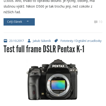
D300s. Ano, trvalo to opravdu dlouho. Je rychlý, odolný, má
slušnou výdrž. Nikon D500 je tak trochu jiný, než cokoliv z
nižších řad.
10
Celý článek
23.10.2017
Jakub Súkeník
Fototesty
/
Digitální zrcadlovky
Test full frame DSLR Pentax K-1