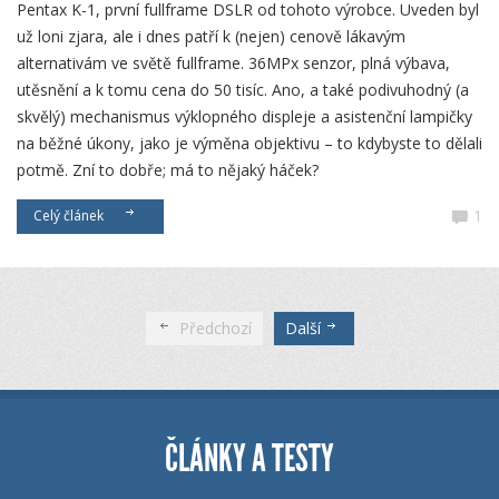
Pentax K-1, první fullframe DSLR od tohoto výrobce. Uveden byl
už loni zjara, ale i dnes patří k (nejen) cenově lákavým
alternativám ve světě fullframe. 36MPx senzor, plná výbava,
utěsnění a k tomu cena do 50 tisíc. Ano, a také podivuhodný (a
skvělý) mechanismus výklopného displeje a asistenční lampičky
na běžné úkony, jako je výměna objektivu – to kdybyste to dělali
potmě. Zní to dobře; má to nějaký háček?
1
Celý článek
Předchozí
Další
ČLÁNKY A TESTY