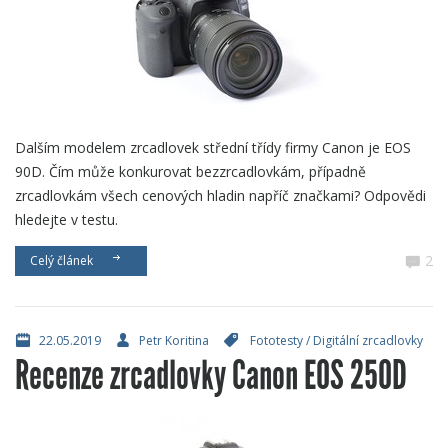
Dalším modelem zrcadlovek střední třídy firmy Canon je EOS
90D. Čím může konkurovat bezzrcadlovkám, případně
zrcadlovkám všech cenových hladin napříč značkami? Odpovědi
hledejte v testu.
2
Celý článek
22.05.2019
Petr Koritina
Fototesty
/
Digitální zrcadlovky
Recenze zrcadlovky Canon EOS 250D