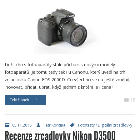
Lídři trhu s fotoaparáty stále přichází s novými modely
fotoaparátů. Je tomu tedy tak i u Canonu, který uvedl na trh
zrcadlovku Canon EOS 2000D. Co všechno se dá ještě změnit,
inovovat, přidat, ubrat, když jedním z kritérií je i cena?
15
Celý článek
05.11.2018
Petr Koritina
Fototesty
/
Digitální zrcadlovky
Recenze zrcadlovky Nikon D3500