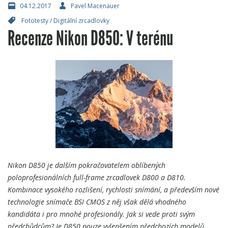
04.12.2017
Pavel Macenauer
Fototesty
/
Digitální zrcadlovky
Recenze Nikon D850: V terénu
Nikon D850 je dalším pokračovatelem oblíbených
poloprofesionálních full-frame zrcadlovek D800 a D810.
Kombinace vysokého rozlišení, rychlosti snímání, a především nové
technologie snímače BSI CMOS z něj však dělá vhodného
kandidáta i pro mnohé profesionály. Jak si vede proti svým
předchůdcům? Je D850 pouze vylepšením předchozích modelů