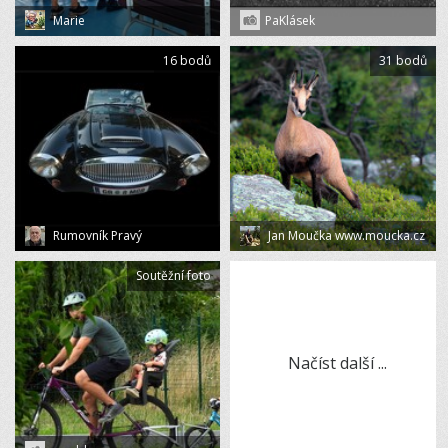
Marie
PaKlásek
16 bodů
31 bodů
Rumovník Pravý
Jan Moučka www.moucka.cz
Soutěžní foto
Načíst další ...