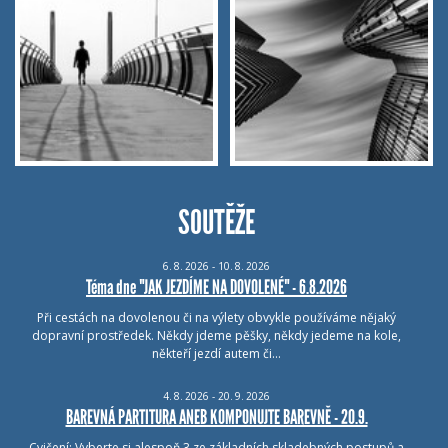
SOUTĚŽE
6.
8.
2026 - 10.
8.
2026
Téma dne "JAK JEZDÍME NA DOVOLENÉ" - 6.8.2026
Při cestách na dovolenou či na výlety obvykle používáme nějaký
dopravní prostředek. Někdy jdeme pěšky, někdy jedeme na kole,
někteří jezdí autem či…
4.
8.
2026 - 20.
9.
2026
BAREVNÁ PARTITURA ANEB KOMPONUJTE BAREVNĚ - 20.9.
Cvičení: Vyberte si alespoň 3 ze základních skladebných postupů a