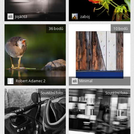
Jojáč63
zaboj
36 bodů
10 bodů
Robert Adamec 2
Minimal
Soutěžní foto
Soutěžní foto