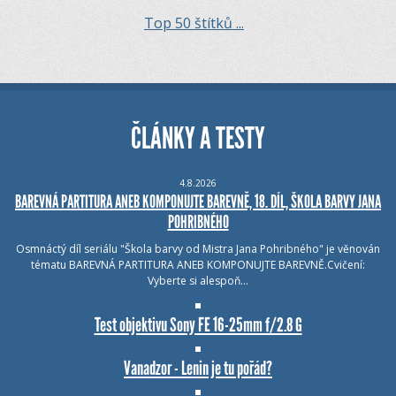
Top 50 štítků ...
ČLÁNKY A TESTY
4.8.2026
BAREVNÁ PARTITURA ANEB KOMPONUJTE BAREVNĚ, 18. DÍL, ŠKOLA BARVY JANA
POHRIBNÉHO
Osmnáctý díl seriálu "Škola barvy od Mistra Jana Pohribného" je věnován
tématu BAREVNÁ PARTITURA ANEB KOMPONUJTE BAREVNĚ.Cvičení:
Vyberte si alespoň…
Test objektivu Sony FE 16-25mm f/2.8 G
Vanadzor - Lenin je tu pořád?