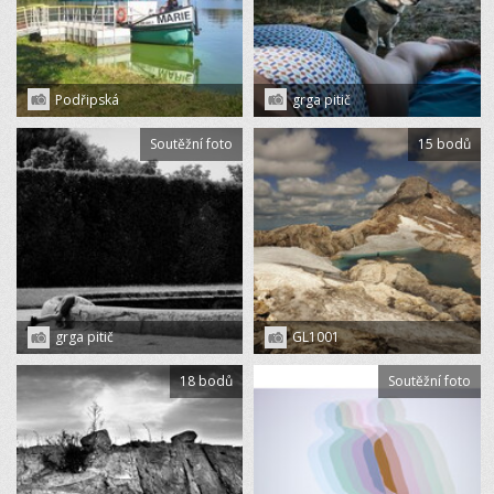
Podřipská
grga pitič
Soutěžní foto
15 bodů
grga pitič
GL1001
18 bodů
Soutěžní foto