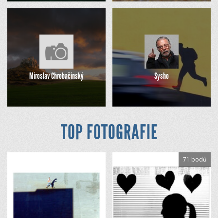
Miroslav Chrobačinský
Sysho
TOP FOTOGRAFIE
71 bodů