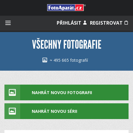
Přihlásit se
PŘIHLÁSIT
REGISTROVAT
VŠECHNY FOTOGRAFIE
Zapamatovat
≈ 495 665 fotografií
Zapomněli jste heslo?
Měli jste účet na starém webu?
NAHRÁT NOVOU FOTOGRAFII
NAHRÁT NOVOU SÉRII