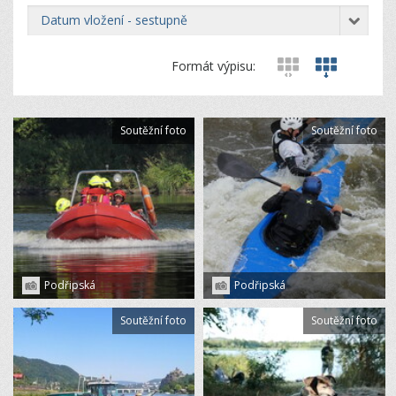
datum vložení - sestupně
Formát výpisu:
Soutěžní foto
Soutěžní foto
Podřipská
Podřipská
Soutěžní foto
Soutěžní foto