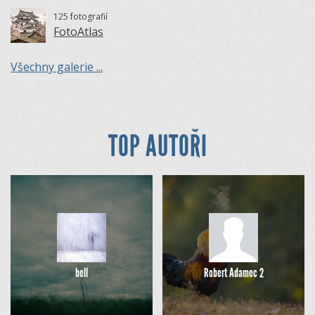
125 fotografií
FotoAtlas
Všechny galerie ...
TOP AUTOŘI
bell
Robert Adamec 2