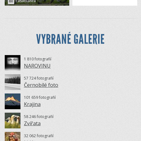
casablanca
VYBRANÉ GALERIE
1 810 fotografií
NAROVINU
57 724 fotografií
Černobílé foto
101 659 fotografií
Krajina
58 246 fotografií
Zvířata
32 062 fotografií