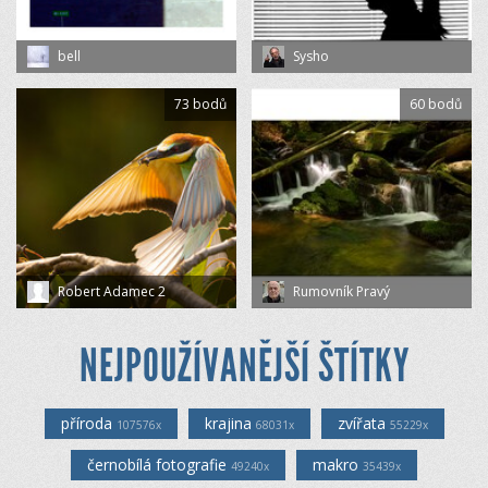
bell
Sysho
73 bodů
60 bodů
Robert Adamec 2
Rumovník Pravý
NEJPOUŽÍVANĚJŠÍ ŠTÍTKY
příroda
krajina
zvířata
107576x
68031x
55229x
černobílá fotografie
makro
49240x
35439x