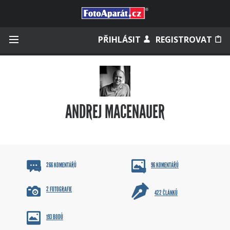
Přihlásit se
PŘIHLÁSIT
REGISTROVAT
Zapamatovat
ANDREJ MACENAUER
Zapomněli jste heslo?
Měli jste účet na starém webu?
266 KOMENTÁŘŮ
96 KOMENTÁŘŮ
2 FOTOGRAFIE
422 ČLÁNKŮ
193 BODŮ