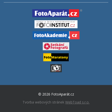
© 2026 FotoAparát.cz
Tvorba webových stránek
WebToad s.r.o.