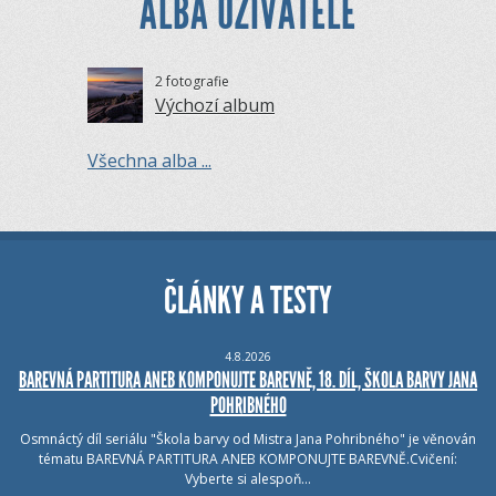
ALBA UŽIVATELE
2 fotografie
Výchozí album
Všechna alba ...
ČLÁNKY A TESTY
4.8.2026
BAREVNÁ PARTITURA ANEB KOMPONUJTE BAREVNĚ, 18. DÍL, ŠKOLA BARVY JANA
POHRIBNÉHO
Osmnáctý díl seriálu "Škola barvy od Mistra Jana Pohribného" je věnován
tématu BAREVNÁ PARTITURA ANEB KOMPONUJTE BAREVNĚ.Cvičení:
Vyberte si alespoň…