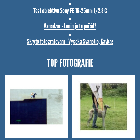
Test objektivu Sony FE 16-25mm f/2.8 G
Vanadzor - Lenin je tu pořád?
Skryté fotografování - Vysoká Svanetie, Kavkaz
TOP FOTOGRAFIE