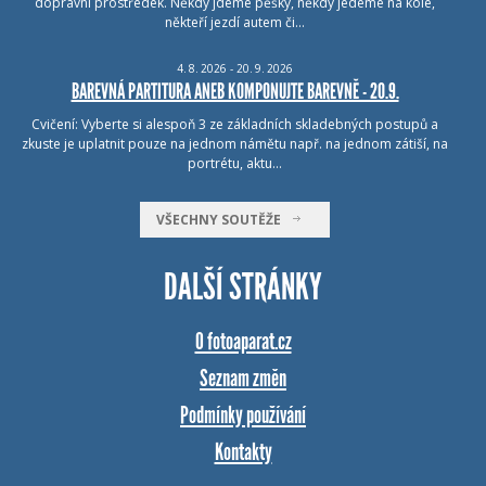
dopravní prostředek. Někdy jdeme pěšky, někdy jedeme na kole,
někteří jezdí autem či…
4.
8.
2026 - 20.
9.
2026
BAREVNÁ PARTITURA ANEB KOMPONUJTE BAREVNĚ - 20.9.
Cvičení: Vyberte si alespoň 3 ze základních skladebných postupů a
zkuste je uplatnit pouze na jednom námětu např. na jednom zátiší, na
portrétu, aktu…
VŠECHNY SOUTĚŽE
DALŠÍ STRÁNKY
O fotoaparat.cz
Seznam změn
Podmínky používání
Kontakty