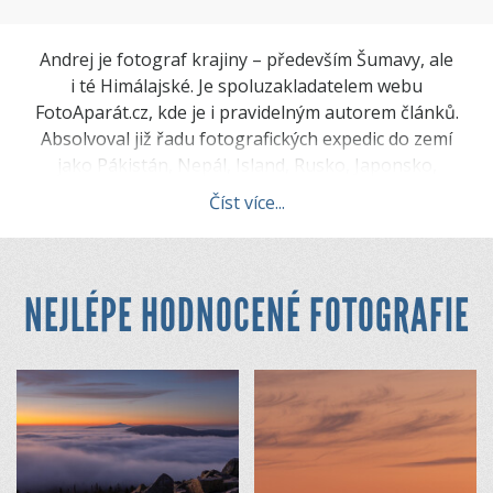
Andrej je fotograf krajiny – především Šumavy, ale
i té Himálajské. Je spoluzakladatelem webu
FotoAparát.cz, kde je i pravidelným autorem článků.
Absolvoval již řadu fotografických expedic do zemí
jako Pákistán, Nepál, Island, Rusko, Japonsko,
Egypt. Je autorem publikace „Naučte se
Číst více...
fotografovat krajinu – Šumava“, ve které učí
základům krajinářské fotografie.
NEJLÉPE HODNOCENÉ FOTOGRAFIE