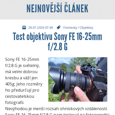
NEJNOVĚJŠÍ ČLÁNEK
28.07.2026 07:49
Fototesty
/
Objektivy
Test objektivu Sony FE 16-25mm
f/2.8 G
Sony FE 16-25mm
f/2.8 G je světelný,
má velmi dobrou
kresbu a váží jen
405g. Jeho rozměry
ho předurčují pro
cestovatelskou
fotografii.
Nevýhodou je menší rozsah ohniskových vzdáleností.
Sony FE 16-25mm f/2.8 G jsem testoval na fotoexpedici