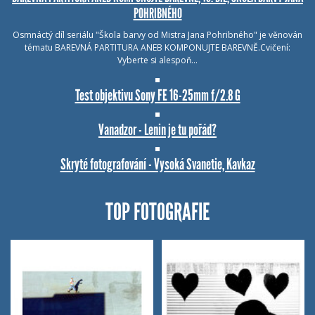
POHRIBNÉHO
Osmnáctý díl seriálu "Škola barvy od Mistra Jana Pohribného" je věnován
tématu BAREVNÁ PARTITURA ANEB KOMPONUJTE BAREVNĚ.Cvičení:
Vyberte si alespoň…
Test objektivu Sony FE 16-25mm f/2.8 G
Vanadzor - Lenin je tu pořád?
Skryté fotografování - Vysoká Svanetie, Kavkaz
TOP FOTOGRAFIE