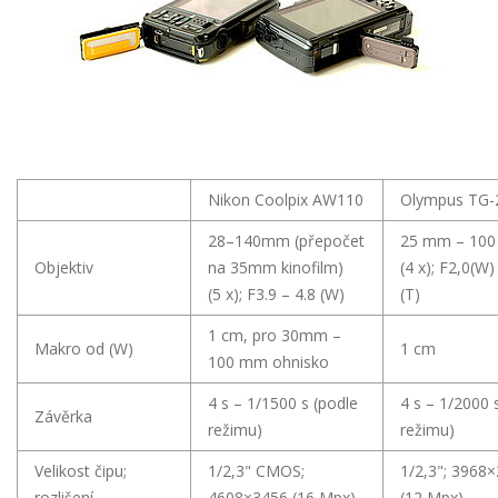
Nikon Coolpix AW110
Olympus TG-
28–140mm (přepočet
25 mm – 10
Objektiv
na 35mm kinofilm)
(4 x); F2,0(W)
(5 x); F3.9 – 4.8 (W)
(T)
1 cm, pro 30mm –
Makro od (W)
1 cm
100 mm ohnisko
4 s – 1/1500 s (podle
4 s – 1/2000 
Závěrka
režimu)
režimu)
Velikost čipu;
1/2,3" CMOS;
1/2,3"; 3968
rozlišení
4608×3456 (16 Mpx)
(12 Mpx)