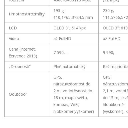
193 g;
230 g;
Hmotnost/rozměry
110,1×65,3×24,5 mm
111,5×66,5×
LCD
OLED 3"; 614 kpx
OLED 3"; 610
Video
až FullHD
až FullHD
Cena (internet,
7 590,–
9 990,–
červenec 2013)
„Drobnosti“
Plně automatický
Režim priorit
GPS,
GPS,
nárazuvzdornost do
nárazuvzdorn
2 m, vodotěsnost do
2,1 m, vodot
Ooutdoor
18 m, mapa světa,
do 15 m, skvě
kompas, WiFi,
hloubkoměr
hlobkoměr(výškoměr)
(výškoměr), 