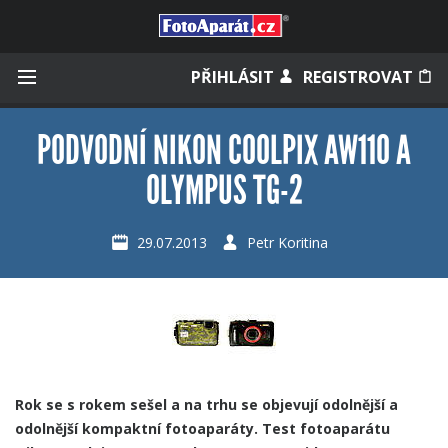
Přihlásit se
PŘIHLÁSIT
REGISTROVAT
PODVODNÍ NIKON COOLPIX AW110 A
OLYMPUS TG-2
Zapamatovat
29.07.2013
Petr Koritina
Zapomněli jste heslo?
Měli jste účet na starém webu?
Rok se s rokem sešel a na trhu se objevují odolnější a
odolnější kompaktní fotoaparáty. Test fotoaparátu