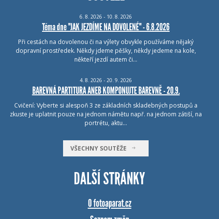
6.
8.
2026 - 10.
8.
2026
Téma dne "JAK JEZDÍME NA DOVOLENÉ" - 6.8.2026
Při cestách na dovolenou či na výlety obvykle používáme nějaký
dopravní prostředek. Někdy jdeme pěšky, někdy jedeme na kole,
někteří jezdí autem či…
4.
8.
2026 - 20.
9.
2026
BAREVNÁ PARTITURA ANEB KOMPONUJTE BAREVNĚ - 20.9.
Cvičení: Vyberte si alespoň 3 ze základních skladebných postupů a
zkuste je uplatnit pouze na jednom námětu např. na jednom zátiší, na
portrétu, aktu…
VŠECHNY SOUTĚŽE
DALŠÍ STRÁNKY
O fotoaparat.cz