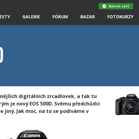
Nahrát sérii
ESTY
GALERIE
FÓRUM
BAZAR
FOTOKURZY
D
nějších digitálních zrcadlovek, a tak tu
ým je nový EOS 500D. Svému předchůdci
je jiný. Jak moc, na to se podíváme v