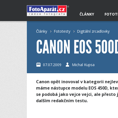
ČLÁNKY
FOTOT
Články
Fototesty
Digitální zrcadlovky
CANON EOS 500
07.07.2009
Michal Kupsa
Canon opět inovoval v kategorii nejlev
máme nástupce modelu EOS 450D, kter
se podobá jako vejce vejci, ale přesto 
dalším redakčním testu.