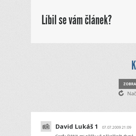
Líbil se vám článek?
ZOBRA
Načí
David Lukáš 1
07.07.2009 21:09