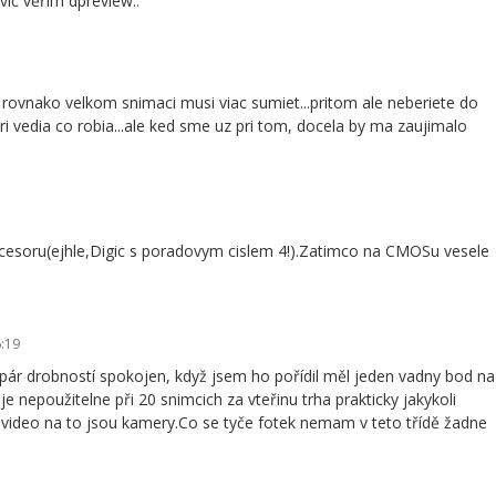
víc věřím dpreview..
a rovnako velkom snimaci musi viac sumiet...pritom ale neberiete do
ri vedia co robia...ale ked sme uz pri tom, docela by ma zaujimalo
cesoru(ejhle,Digic s poradovym cislem 4!).Zatimco na CMOSu vesele
:19
ár drobností spokojen, když jsem ho pořídil měl jeden vadny bod na
je nepoužitelne při 20 snimcich za vteřinu trha prakticky jakykoli
 video na to jsou kamery.Co se tyče fotek nemam v teto třídě žadne