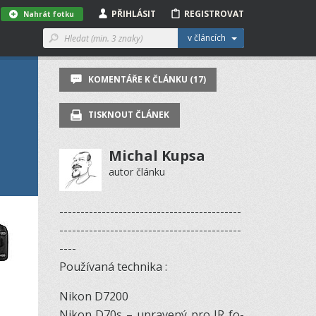
PŘIHLÁSIT
REGISTROVAT
Nahrát fotku
v článcích
KOMENTÁŘE K ČLÁNKU (17)
TISKNOUT ČLÁNEK
Michal Kupsa
autor článku
-------------------------------------------
-------------------------------------------
----
Po­u­ží­vaná tech­nika :
Ni­kon D7200
Ni­kon D70s – upra­vený pro IR fo­