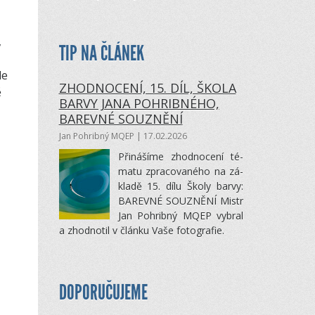
,
TIP NA ČLÁNEK
le
ZHODNOCENÍ, 15. DÍL, ŠKOLA
ě
BARVY JANA POHRIBNÉHO,
BAREVNÉ SOUZNĚNÍ
Jan Pohribný MQEP
| 17.02.2026
Při­ná­šíme zhod­no­cení té­
matu zpra­co­va­ného na zá­
kladě 15. dílu Školy barvy:
BA­REVNÉ SOUZNĚNÍ Mistr
Jan Po­hribný MQEP vy­bral
a zhod­no­til v článku Vaše fo­to­gra­fie.
DOPORUČUJEME