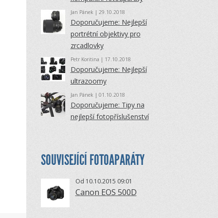
Jan Pánek
| 29.10.2018
Doporučujeme: Nejlepší
portrétní objektivy pro
zrcadlovky
Petr Koritina
| 17.10.2018
Doporučujeme: Nejlepší
ultrazoomy
Jan Pánek
| 01.10.2018
Doporučujeme: Tipy na
nejlepší fotopříslušenství
SOUVISEJÍCÍ FOTOAPARÁTY
Od 10.10.2015 09:01
Canon EOS 500D