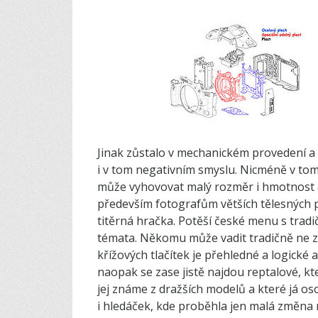
Jinak zůstalo v mechanickém provedení a 
i v tom negativním smyslu. Nicméně v to
může vyhovovat malý rozměr i hmotnost a 
především fotografům větších tělesných p
titěrná hračka. Potěší české menu s trad
témata. Někomu může vadit tradičně ne zc
křížových tlačítek je přehledné a logické 
naopak se zase jistě najdou reptalové, kte
jej známe z dražších modelů a které já os
i hledáček, kde proběhla jen malá změna 