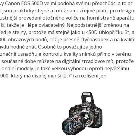
nový Canon EOS 500D velmi podobá svému předchůdci a to až
jsou prakticky stejné a totéž samozřejmě platí i pro design.
bustnější provedení otočného voliče na horní straně aparátu
ší, takže je i lépe ovladatelný. Nejpodstatnější změnou na
ed je stejný, protože má stejně jako u 450D úhlopříčku 3“, a
0.000 obrazových bodů, což je přesně čtyřnásobek a na kvalit
ravdu hodně znát. Osobně to považuji za jedno
o značně usnadňuje kontrolu kvality snímků přímo v terénu.
v současné době můžete na digitální zrcadlovce mít, protože
esionální modely. Je také velkou výhodou oproti největšímu
0, který má displej menší (2,7“) a rozlišení jen