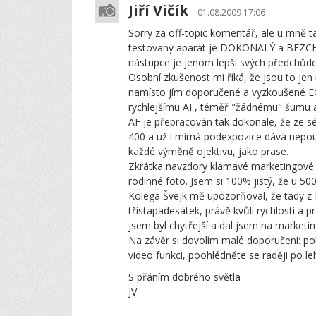
Jiří Vičík
01.08.2009 17:06
Sorry za off-topic komentář, ale u mně 
testovaný aparát je DOKONALÝ a BEZCHY
nástupce je jenom lepší svých předchůdců
Osobní zkušenost mi říká, že jsou to jen
namísto jím doporučené a vyzkoušené EO
rychlejšímu AF, téměř "žádnému" šumu a o
AF je přepracován tak dokonale, že ze sér
400 a už i mírná podexpozice dává nepouž
každé výměně ojektivu, jako prase.
Zkrátka navzdory klamavé marketingové 
rodinné foto. Jsem si 100% jistý, že u 5
Kolega Švejk mě upozorňoval, že tady z FA 
třistapadesátek, právě kvůli rychlosti a p
jsem byl chytřejší a dal jsem na marketin
Na závěr si dovolím malé doporučení: p
video funkci, poohlédněte se raději po l
S přáním dobrého světla
JV