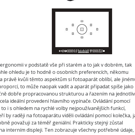
ergonomii v podstatě vše při starém a to jak v dobrém, tak
mhle ohledu je to hodně o osobních preferencích, někomu
právě kvůli těmto aspektům si fotoaparát oblíbí, ale jiném
roporcí, to může naopak vadit a aparát připadat spíše jako
ičně dobře propracovanou strukturou a řazením na jednotli
ela ideální provedení hlavního vypínače. Ovládání pomocí
a to i s ohledem na rychlé volby nejpoužívanějších funkcí,
ří by raději na fotoaparátu viděli ovládání pomocí kolečka, j
obně považuji za téměř geniální. Prakticky stejný zůstal
na interním displeji. Ten zobrazuje všechny potřebné údaje,