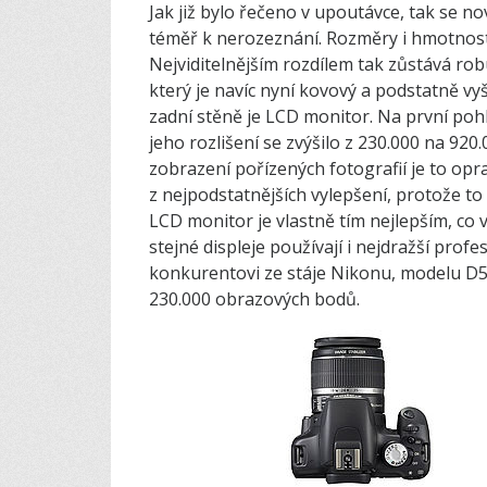
Jak již bylo řečeno v upoutávce, tak se 
téměř k nerozeznání. Rozměry i hmotnost 
Nejviditelnějším rozdílem tak zůstává ro
který je navíc nyní kovový a podstatně vyš
zadní stěně je LCD monitor. Na první pohl
jeho rozlišení se zvýšilo z 230.000 na 92
zobrazení pořízených fotografií je to op
z nejpodstatnějších vylepšení, protože t
LCD monitor je vlastně tím nejlepším, co 
stejné displeje používají i nejdražší prof
konkurentovi ze stáje Nikonu, modelu D500
230.000 obrazo­vých bodů.