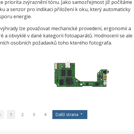
nkce priorita zvýraznění tónu. Jako samozřejmost již počítáme
ku a senzor pro indikaci přiložení k oku, který automaticky
sporu energie.
í) výhrady lze považovat mechanické provedení, ergonomii a
 a obvyklé v dané kategorii fotoaparátů. Hodnocení se ale
tních osobních požadavků toho kterého fotografa.
a
1
2
3
4
Další strana