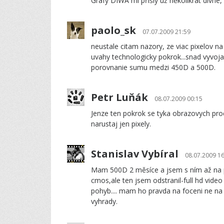
Grafy DIWA mi přišly už několikrát divné, 
paolo_sk
07.07.2009 21:59
neustale citam nazory, ze viac pixelov n
uvahy technologicky pokrok...snad vyvoja
porovnanie sumu medzi 450D a 500D.
Petr Luňák
08.07.2009 00:15
Jenze ten pokrok se tyka obrazovych pro
narustaj jen pixely.
Stanislav Vybíral
08.07.2009 16
Mam 500D 2 měsíce a jsem s ním až na p
cmos,ale ten jsem odstranil-full hd video 
pohyb.... mam ho pravda na foceni ne na
vyhrady.