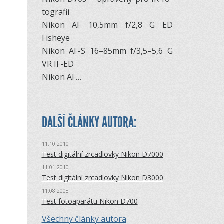
to­gra­fii
Ni­kon AF 10,5mm f/2,8 G ED
Fisheye
Ni­kon AF-S 16–85mm f/3,5–5,6 G
VR IF-ED
Ni­kon AF…
DALŠÍ ČLÁNKY AUTORA:
11.10.2010
Test digitální zrcadlovky Nikon D7000
11.01.2010
Test digitální zrcadlovky Nikon D3000
11.08.2008
Test fotoaparátu Nikon D700
Všechny články autora