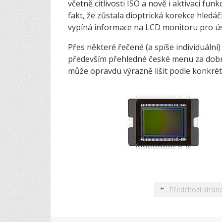
včetně citlivosti ISO a nově i aktivaci fu
fakt, že zůstala dioptrická korekce hledáč
vypíná informace na LCD monitoru pro ú
Přes některé řečené (a spíše individuáln
především přehledné české menu za dobré
může opravdu výrazně lišit podle konkré
Předchozí stran