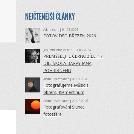
NEJČTENĚJŠÍ ČLÁNKY
Adam Švarc
| 01.03.2026
FOTOVIDEO BŘEZEN 2026
Jan Pohribný MQEP
| 01.06.2026
PŘEMÝŠLEJTE ČERNOBÍLE, 17.
DÍL, ŠKOLA BARVY JANA
POHRIBNÉHO
Andrej Macenauer
| 06.03.2026
Fotografujeme Měsíc s
obrem, Klementinum
Andrej Macenauer
| 20.02.2026
Fotografování Slunce:
fotosféra