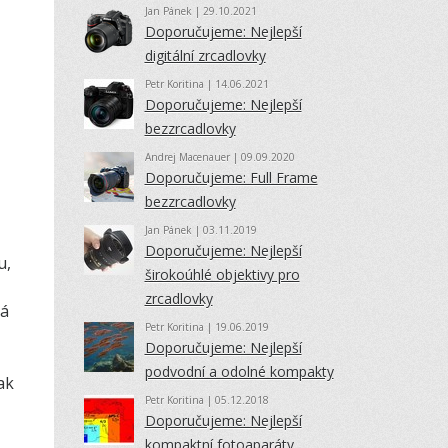
Jan Pánek
| 29.10.2021
Doporučujeme: Nejlepší
digitální zrcadlovky
Petr Koritina
| 14.06.2021
Doporučujeme: Nejlepší
bezzrcadlovky
Andrej Macenauer
| 09.09.2020
Doporučujeme: Full Frame
bezzrcadlovky
Jan Pánek
| 03.11.2019
Doporučujeme: Nejlepší
u,
širokoúhlé objektivy pro
zrcadlovky
vá
Petr Koritina
| 19.06.2019
Doporučujeme: Nejlepší
podvodní a odolné kompakty
ak
Petr Koritina
| 05.12.2018
Doporučujeme: Nejlepší
kompaktní fotoaparáty