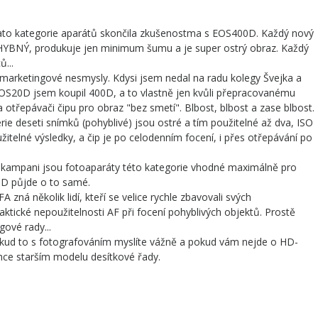
tato kategorie aparátů skončila zkušenostma s EOS400D. Každý nový
BNÝ, produkuje jen minimum šumu a je super ostrý obraz. Každý
...
 marketingové nesmysly. Kdysi jsem nedal na radu kolegy Švejka a
S20D jsem koupil 400D, a to vlastně jen kvůli přepracovanému
třepávači čipu pro obraz "bez smetí". Blbost, blbost a zase blbost.
ie deseti snímků (pohyblivé) jsou ostré a tím použitelné až dva, ISO
itelné výsledky, a čip je po celodenním focení, i přes otřepávání po
kampani jsou fotoaparáty této kategorie vhodné maximálně pro
00D půjde o to samé.
zná několik lidí, kteří se velice rychle zbavovali svých
raktické nepoužitelnosti AF při focení pohyblivých objektů. Prostě
gové rady...
okud to s fotografováním myslíte vážně a pokud vám nejde o HD-
ehce starším modelu desítkové řady.