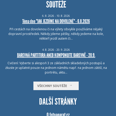
SOUTĚŽE
6.
8.
2026 - 10.
8.
2026
Téma dne "JAK JEZDÍME NA DOVOLENÉ" - 6.8.2026
Při cestách na dovolenou či na výlety obvykle používáme nějaký
dopravní prostředek. Někdy jdeme pěšky, někdy jedeme na kole,
někteří jezdí autem či…
4.
8.
2026 - 20.
9.
2026
BAREVNÁ PARTITURA ANEB KOMPONUJTE BAREVNĚ - 20.9.
Cvičení: Vyberte si alespoň 3 ze základních skladebných postupů a
zkuste je uplatnit pouze na jednom námětu např. na jednom zátiší, na
portrétu, aktu…
VŠECHNY SOUTĚŽE
DALŠÍ STRÁNKY
O fotoaparat.cz