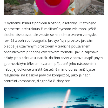
O významu kruhu z pohledu filozofie, esoteriky, již zmíněné
geometrie, architektury či malířství bychom zde mohli ještě
dlouho diskutovat, ale zkuste se nad tímto tvarem zamyslet
rovněž z pohledu fotografa. Jak vyplňuje prostor, jak sám
o sobě je uzavřeným prostorem v tradičně používaném
obdélníkovém případně čtvercovém formátu. Jak je zajímavé
někdy jeho celistvost narušit dalšími prvky v obraze (např. jiným
geometrickým tělesem, tvarem, případně jeho násobením)
nebo jej dokonce umístit částečně mimo obraz, aniž byste
rezignovali na klasická pravidla kompozice, jako je např.
centrální kompozice, diagonála či zlatý řez.