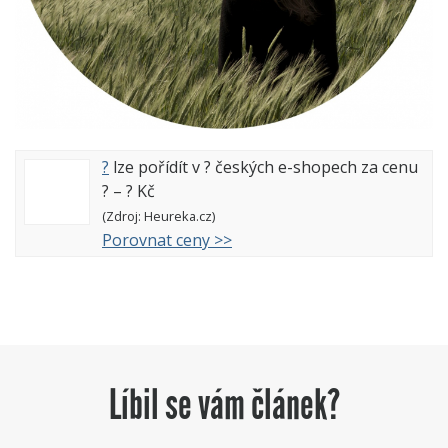
?
lze pořídít v
?
českých e-shopech za cenu
?
–
?
Kč
(Zdroj: Heureka.cz)
Porovnat ceny >>
Líbil se vám článek?