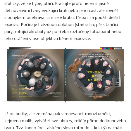
statický, že se hýbe, otáčí. Pracujte proto nejen s jasně
definovanými tvary evokující kruh nebo jeho část, ale rovněž
s pohybem odehrávajícím se v kruhu, třeba i za použití delších
expozic. Počínaje hvězdnou oblohou (startrails), přes tančící
páry, rotující akrobaty až po třeba roztočený fotoaparát nebo
jeho otáčení v ose objektivu během expozice.
Již od antiky, ale zejména pak v renesanci, mnozí umělci,
zejména malíři, vytvářeli své obrazy, reliéfy přímo do kruhového
tvaru. Tzv. tondo (od italského slova rotondo – kulatý) nachází