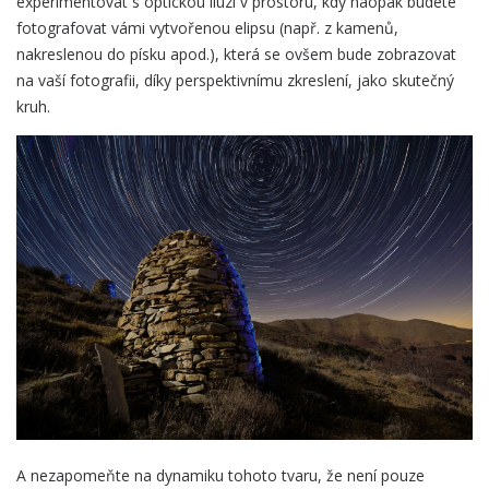
experimentovat s optickou iluzí v prostoru, kdy naopak budete
fotografovat vámi vytvořenou elipsu (např. z kamenů,
nakreslenou do písku apod.), která se ovšem bude zobrazovat
na vaší fotografii, díky perspektivnímu zkreslení, jako skutečný
kruh.
A nezapomeňte na dynamiku tohoto tvaru, že není pouze