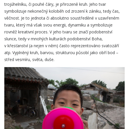
trojúhelníku, či pouhé čáry, je přirozeně kruh. Jeho tvar
symbolizuje nekonečný koloběh od zrození k zániku, tedy čas,
věčnost. Je to jednota či absolutno soustředěné v uzavřeném
tvaru, který má však svou energii, dynamiku a symbolizuje
rovněž kreativní proces. V jeho tvaru se značí podobenství
slunce, tedy v mnohých kulturách podobenství Boha,
v křesťanství (a nejen v něm) často reprezentováno svatozáří
atp. Vyplněný kruh, barvou, strukturou působí jako obří bod –
střed vesmíru, světa, duše.