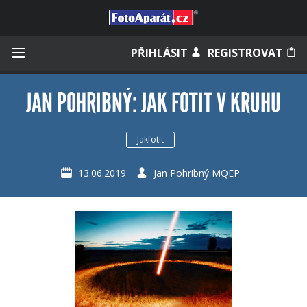
Přihlásit se
PŘIHLÁSIT
REGISTROVAT
JAN POHRIBNÝ: JAK FOTIT V KRUHU
Zapamatovat
Jakfotit
13.06.2019
Jan Pohribný MQEP
Zapomněli jste heslo?
Měli jste účet na starém webu?