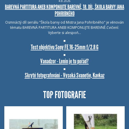
4.8.2026
BAREVNÁ PARTITURA ANEB KOMPONUJTE BAREVNĚ, 18. DÍL, ŠKOLA BARVY JANA
POHRIBNÉHO
Osmnáctý díl seriálu "Škola barvy od Mistra Jana Pohribného" je věnován
tématu BAREVNÁ PARTITURA ANEB KOMPONUJTE BAREVNĚ.Cvičení:
Vyberte si alespoň…
Test objektivu Sony FE 16-25mm f/2.8 G
Vanadzor - Lenin je tu pořád?
Skryté fotografování - Vysoká Svanetie, Kavkaz
TOP FOTOGRAFIE