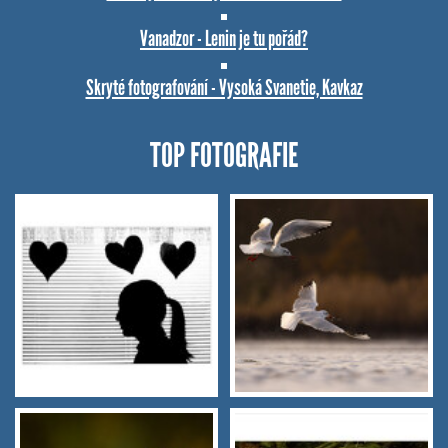
Vanadzor - Lenin je tu pořád?
Skryté fotografování - Vysoká Svanetie, Kavkaz
TOP FOTOGRAFIE