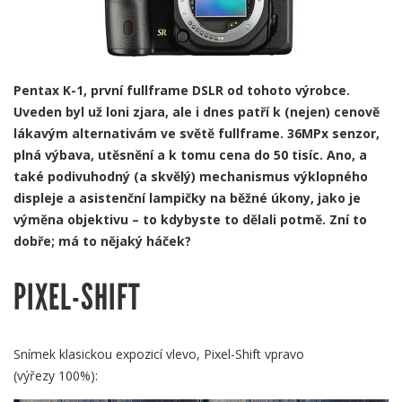
Pentax K-1, první fullframe DSLR od tohoto výrobce.
Uveden byl už loni zjara, ale i dnes patří k (nejen) cenově
lákavým alternativám ve světě fullframe. 36MPx senzor,
plná výbava, utěsnění a k tomu cena do 50 tisíc. Ano, a
také podivuhodný (a skvělý) mechanismus výklopného
displeje a asistenční lampičky na běžné úkony, jako je
výměna objektivu – to kdybyste to dělali potmě. Zní to
dobře; má to nějaký háček?
PIXEL-SHIFT
Snímek klasickou expozicí vlevo, Pixel-Shift vpravo
(výřezy 100%):