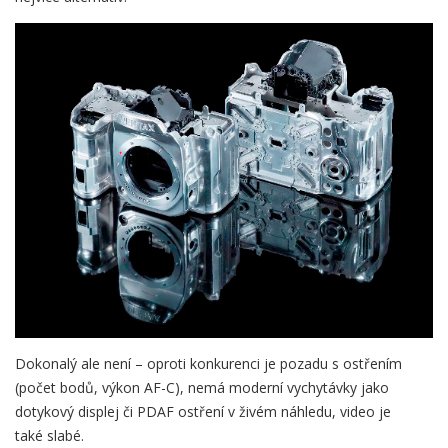
Dokonalý ale není – oproti konkurenci je pozadu s ostřením
(počet bodů, výkon AF-C), nemá moderní vychytávky jako
dotykový displej či PDAF ostření v živém náhledu, video je
také slabé.