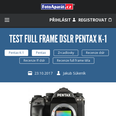
Přihlásit se
PŘIHLÁSIT
REGISTROVAT
TEST FULL FRAME DSLR PENTAX K-1
Zapamatovat
Pentax K-1
Pentax
Zrcadlovky
Recenze dslr
Recenze ff dslr
Recenze full frame těla
Zapomněli jste heslo?
23.10.2017
Jakub Súkeník
Měli jste účet na starém webu?