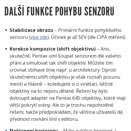
DALŠÍ FUNKCE POHYBU SENZORU
Stabilizace obrazu
– Primární funkce pohyblivého
senzoru (
více zde
). Účinek je až 5EV (dle CIPA měření).
Korekce kompozice (shift objektivu)
– Ano,
skutečně, Pentax umí šoupat senzorem dle vašeho
přání a simulovat tak shift objektiv. Můžete tím
srovnat sbíhavé linie např. u architektury. Oproti
skutečnému shift objektivu je však rozsah posunu
menší a hlavně – koledujete si o vinětaci, běžné
objektivy na to nejsou dělané. Řešení by bylo
dokoupit adaptér na Pentax 645 objektivy, které mají
větší pokrytí scény. Ale to je trochu nepohodlné
řešení, takže předpokládám, že většina uživatelů dá
přednost rovnání linií v editoru.
Naklopení horizontu
– Máte nakřivo horizont a