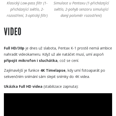
Klasický Low-pass filtr (1-
Simulace u Pentaxu (1-přicházející
přicházející světlo, 2-
světlo, 2-pohyb senzoru simulující
rozostření, 3-optický filtr)
daný poloměr rozostření)
VIDEO
Full HD/30p
je dnes už slabota, Pentax K-1 prostě nemá ambice
nahradit videokameru. Když už ale natáčet musí, umí aspoň
připojit mikrofon i sluchátka
, což se cení.
Zajímavější je funkce
4K Timelapse
, kdy umí fotoaparát po
sekvenčním snímání sám slepit snímky do 4K videa.
Ukázka Full HD videa
(stabilizace zapnuta):