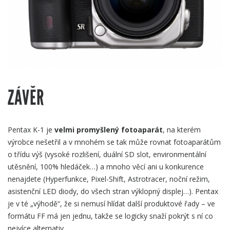
ZÁVĚR
Pentax K-1 je
velmi promyšlený fotoaparát
, na kterém
výrobce nešetřil a v mnohém se tak může rovnat fotoaparátům
o třídu výš (vysoké rozlišení, duální SD slot, environmentální
utěsnění, 100% hledáček…) a mnoho věcí ani u konkurence
nenajdete (Hyperfunkce, Pixel-Shift, Astrotracer, noční režim,
asistenční LED diody, do všech stran výklopný displej…). Pentax
je v té „výhodě“, že si nemusí hlídat další produktové řady – ve
formátu FF má jen jednu, takže se logicky snaží pokrýt s ní co
nejvíce alternativ.