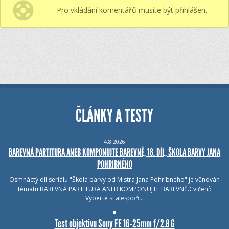
Pro vkládání komentářů musíte být přihlášen.
ČLÁNKY A TESTY
4.8.2026
BAREVNÁ PARTITURA ANEB KOMPONUJTE BAREVNĚ, 18. DÍL, ŠKOLA BARVY JANA
POHRIBNÉHO
Osmnáctý díl seriálu "Škola barvy od Mistra Jana Pohribného" je věnován
tématu BAREVNÁ PARTITURA ANEB KOMPONUJTE BAREVNĚ.Cvičení:
Vyberte si alespoň…
Test objektivu Sony FE 16-25mm f/2.8 G