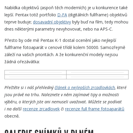
Nabídka objektivů (aspoň těch moderních) je u konkurence také
lepší. Pentax totiž portfolio
D-FA
(digitálních fullframe) objektivů
teprve buduje;
dosavadní objektivy
byly buď na film, tedy mohou
dnes některými parametry nevyhovovat, nebo na APS-C.
Přesto by ode mě Pentax K-1 dostal ocenění jako nejlepší
fullframe fotoaparát v cenové třídě kolem 50000. Samozřejmě
záleží na vašich prioritách. A že konkurenční modely nejsou
žádná ořezávátka:
Přečtěte si i náš přehledný
článek o nejlepších zrcadlovkách
, které
jsou právě na trhu. Naleznete v něm zajímavé tipy a možnosti
výběru, o kterých jste ani nemuseli uvažovat. Můžete se podívat
i na
další
recenze zrcadlovek
či
recenze full frame fotoaparátů
obecně
.