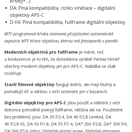
křivky*…)
DA: Plná kompatibilita, riziko vinětace – digitální
objektivy APS-C
D-FA: Plná kompatibilita, fullframe digitální objektivy
MTF programová křivka znamená přizpůsobní automatické
expozice MTF křivce objektivu, kterou má fotoaparát v paměti
Moderních objektivů pro fullframe
je méně, než
u konkurence; je to tím, že donedávna vyráběl Pentax téměř
všechny moderní objektivy jen pro APS-C. Nabídka se však
rozšiřuje.
Starší filmové objektivy
fungují dobře, ale mají hlučný a
pomalejší AF a většinu z nich seženete jen v bazarech.
Digitální objejktivy pro APS-C
jdou použít a některé z nich
dokonce pohodlně pokryjí fullframe, většina ale ne. Použitelné
bez problémů jsou: DA 35 f/2.4, DA 40 f/2.8 Limited, DA
40 f/2.8 XS, DA 50 f/1.8, DA 55 f/1.4, DA* 200 f/2.8, DA* 300 f/4,
DA 560 f/5.6
(zdroj: částečně vlastní praxe, částečně inter­nety)
.