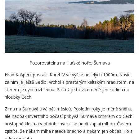
Pozorovatelna na Huťské hoře, Šumava
Hrad Kašperk postavil Karel IV ve výšce necelých 1000m. Navíc
za ním je ještě Sedlo, vrchol s prastarým keltským hradištěm, na
kterém je nyní rozhledna. Pak už je to víceméně jen kotlina do
hloubky Čech.
Zima na Šumavě trvá pět měsíců. Poslední roky je méně sněhu,
ale naopak inverzního počasí přibývá. Šumava směrem do Čech
postupně klesá a v období inverzí se údolí zaplní mlhou. Časem
zjistíte, že někam mlha nateče snadno a někam jen občas. To si
odpozorujete.