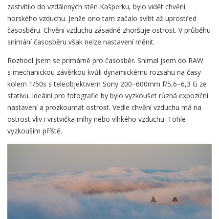
zastvítilo do vzdálených stěn Kašperku, bylo vidět chvění
horského vzduchu. Jenže ono tam začalo svítit až uprostřed
časosběru. Chvění vzduchu zásadně zhoršuje ostrost. V průběhu
snímání časosběru však nelze nastavení měnit.
Rozhodl jsem se primárně pro časosběr. Snímal jsem do RAW
s mechanickou závěrkou kvůli dynamickému rozsahu na časy
kolem 1/50s s teleobjektivem Sony 200–600mm f/5,6–6,3 G ze
stativu. Ideální pro fotografie by bylo vyzkoušet různá expoziční
nastavení a prozkoumat ostrost. Vedle chvění vzduchu má na
ostrost vliv i vrstvička mlhy nebo vlhkého vzduchu. Tohle
vyzkouším příště.