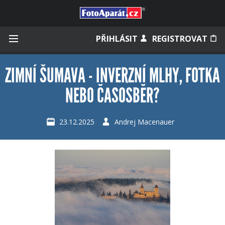
Přihlásit se
PŘIHLÁSIT
REGISTROVAT
ZIMNÍ ŠUMAVA - INVERZNÍ MLHY, FOTKA
NEBO ČASOSBĚR?
Zapamatovat
23.12.2025
Andrej Macenauer
Zapomněli jste heslo?
Měli jste účet na starém webu?