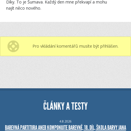
Díky. To je Šumava. Každý den mne překvapí a mohu
najít něco nového.
Pro vkládání komentářů musíte být přihlášen.
ČLÁNKY A TESTY
4.8.2026
BAREVNÁ PARTITURA ANEB KOMPONUJTE BAREVNĚ, 18. DÍL, ŠKOLA BARVY JANA