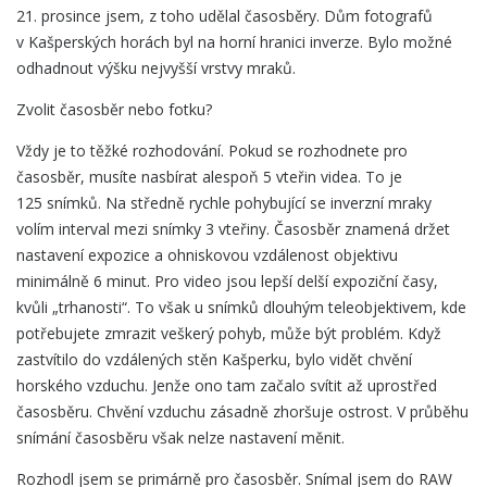
21. prosince jsem, z toho udělal časosběry. Dům fotografů
v Kašperských horách byl na horní hranici inverze. Bylo možné
odhadnout výšku nejvyšší vrstvy mraků.
Zvolit časosběr nebo fotku?
Vždy je to těžké rozhodování. Pokud se rozhodnete pro
časosběr, musíte nasbírat alespoň 5 vteřin videa. To je
125 snímků. Na středně rychle pohybující se inverzní mraky
volím interval mezi snímky 3 vteřiny. Časosběr znamená držet
nastavení expozice a ohniskovou vzdálenost objektivu
minimálně 6 minut. Pro video jsou lepší delší expoziční časy,
kvůli „trhanosti“. To však u snímků dlouhým teleobjektivem, kde
potřebujete zmrazit veškerý pohyb, může být problém. Když
zastvítilo do vzdálených stěn Kašperku, bylo vidět chvění
horského vzduchu. Jenže ono tam začalo svítit až uprostřed
časosběru. Chvění vzduchu zásadně zhoršuje ostrost. V průběhu
snímání časosběru však nelze nastavení měnit.
Rozhodl jsem se primárně pro časosběr. Snímal jsem do RAW