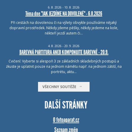
6.
8.
2026 - 10.
8.
2026
Téma dne "JAK JEZDÍME NA DOVOLENÉ" - 6.8.2026
Při cestách na dovolenou či na výlety obvykle používáme nějaký
dopravní prostředek. Někdy jdeme pěšky, někdy jedeme na kole,
někteří jezdí autem či…
4.
8.
2026 - 20.
9.
2026
BAREVNÁ PARTITURA ANEB KOMPONUJTE BAREVNĚ - 20.9.
Cvičení: Vyberte si alespoň 3 ze základních skladebných postupů a
zkuste je uplatnit pouze na jednom námětu např. na jednom zátiší, na
portrétu, aktu…
VŠECHNY SOUTĚŽE
DALŠÍ STRÁNKY
O fotoaparat.cz
Seznam změn