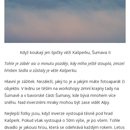
Když koukají jen špičky věží Kašperku, Šumava II
Tohle je záběr asi o minutu později, kdy mlha ještě stoupla, zmizel
hřeben Sedla a zůstaly je věže Kašperku.
Hlavní je zážitek. Nezáleží, jaký to je a jakým máte fotoaparát či
objektiv. V lednu se těším na workshopy zimní krajiny tady na
Šumavě a v bavorské části Šumavy, kde bývá mnohem více
sněhu. Nad inverzními mraky mohou být zase vidět Alpy.
Nejlepší fotky jsou, když inverze vystoupá těsně pod hrad
Kašperk. Pokud však vystoupá o 50m výše, je po všem. Tohle
divadlo je jakousi hrou, která se odehrává každým rokem. Letos