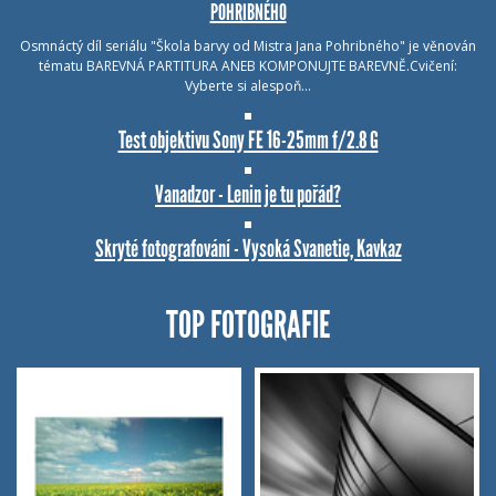
POHRIBNÉHO
Osmnáctý díl seriálu "Škola barvy od Mistra Jana Pohribného" je věnován
tématu BAREVNÁ PARTITURA ANEB KOMPONUJTE BAREVNĚ.Cvičení:
Vyberte si alespoň…
Test objektivu Sony FE 16-25mm f/2.8 G
Vanadzor - Lenin je tu pořád?
Skryté fotografování - Vysoká Svanetie, Kavkaz
TOP FOTOGRAFIE