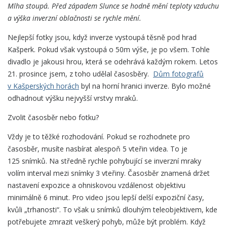
Mlha stoupá. Před západem Slunce se hodně mění teploty vzduchu
a výška inverzní oblačnosti se rychle mění.
Nejlepší fotky jsou, když inverze vystoupá těsně pod hrad
Kašperk. Pokud však vystoupá o 50m výše, je po všem. Tohle
divadlo je jakousi hrou, která se odehrává každým rokem. Letos
21. prosince jsem, z toho udělal časosběry.
Dům fotografů
v Kašperských horách
byl na horní hranici inverze. Bylo možné
odhadnout výšku nejvyšší vrstvy mraků.
Zvolit časosběr nebo fotku?
Vždy je to těžké rozhodování. Pokud se rozhodnete pro
časosběr, musíte nasbírat alespoň 5 vteřin videa. To je
125 snímků. Na středně rychle pohybující se inverzní mraky
volím interval mezi snímky 3 vteřiny. Časosběr znamená držet
nastavení expozice a ohniskovou vzdálenost objektivu
minimálně 6 minut. Pro video jsou lepší delší expoziční časy,
kvůli „trhanosti“. To však u snímků dlouhým teleobjektivem, kde
potřebujete zmrazit veškerý pohyb, může být problém. Když