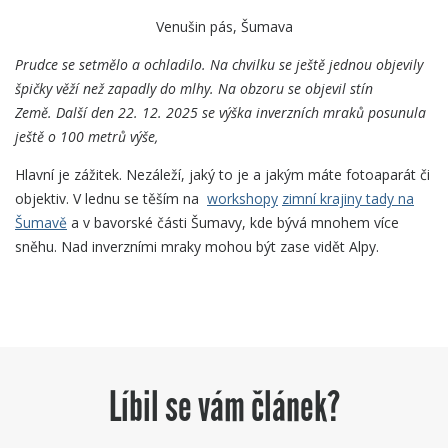
Venušin pás, Šumava
Prudce se setmělo a ochladilo. Na chvilku se ještě jednou objevily
špičky věží než zapadly do mlhy. Na obzoru se objevil stín
Země. Další den 22. 12. 2025 se výška inverzních mraků posunula
ještě o 100 metrů výše,
Hlavní je zážitek. Nezáleží, jaký to je a jakým máte fotoaparát či
objektiv. V lednu se těším na
workshopy
zimní krajiny tady na
Šumavě
a v bavorské části Šumavy, kde bývá mnohem více
sněhu. Nad inverzními mraky mohou být zase vidět Alpy.
Líbil se vám článek?