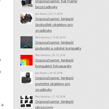
Doporučujeme: Full Frame
bezzrcadlovky
Jan Pánek
| 03.11.2019
Doporučujeme: Nejlepší
širokoúhlé objektivy pro
zrcadlovky
y
Petr Koritina
| 19.06.2019
Doporučujeme: Nejlepší
podvodní a odolné kompakty
Petr Koritina
| 05.12.2018
y
Doporučujeme: Nejlepší
kompaktní fotoaparáty
o
Jan Pánek
| 29.10.2018
Doporučujeme: Nejlepší
portrétní objektivy pro
zrcadlovky
Petr Koritina
| 17.10.2018
Doporučujeme: Nejlepší
 a
ultrazoomy