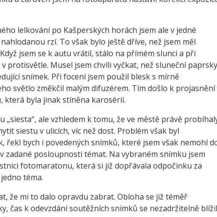
 mého lelkování po Kašperských horách jsem ale v jedné
nahlodanou rzí. To však bylo ještě dříve, než jsem měl
dyž jsem se k autu vrátil, stálo na přímém slunci a při
 protisvětle. Musel jsem chvíli vyčkat, než sluneční paprsk
edující snímek. Při focení jsem použil blesk s mírně
 světlo změkčil malým difuzérem. Tím došlo k projasnění
 která byla jinak stíněna karosérií.
u „siesta“, ale vzhledem k tomu, že ve městě právě probíhal
tit siestu v ulicích, víc než dost. Problém však byl
ik, řekl bych i povedených snímků, které jsem však nemohl d
y v zadané posloupnosti témat. Na vybraném snímku jsem
účastnici fotomaratonu, která si již dopřávala odpočinku za
 jedno téma.
t, že mi to dalo opravdu zabrat. Obloha se již téměř
 čas k odevzdání soutěžních snímků se nezadržitelně blížil