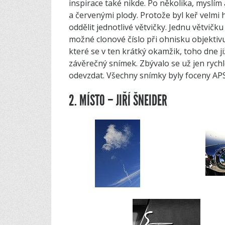
inspirace také nikde. Po několika, myslím 
a červenými plody. Protože byl keř velmi
oddělit jednotlivé větvičky. Jednu větvičk
možné clonové číslo při ohnisku objekti
které se v ten krátký okamžik, toho dne j
závěrečný snímek. Zbývalo se už jen rych
odevzdat. Všechny snímky byly foceny A
2. MÍSTO – JIŘÍ ŠNEIDER