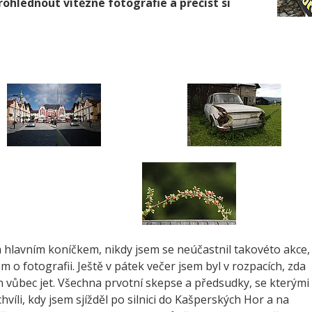
hlédnout vítězné fotografie a přečíst si
m hlavním koníčkem, nikdy jsem se neúčastnil takovéto akce,
m o fotografii. Ještě v pátek večer jsem byl v rozpacích, zda
ůbec jet. Všechna prvotní skepse a předsudky, se kterými
hvíli, kdy jsem sjížděl po silnici do Kašperských Hor a na