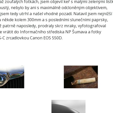
až zoufalých fotkách, jsem objevil keř s malými zelenými líst
 hustý, nebylo by ani s maximálně odcloněným objektivem,
u jsem tedy utrhl a našel vhodné pozadí. Natavil jsem nejnižší
vu někde kolem 300mm a s posledními slunečními paprsky,
iž patrně naposledy, prodraly skrz mraky, vyfotografoval
le vrátit do Informačního střediska NP Šumava a fotky
PS-C zrcadlovkou Canon EOS 550D.