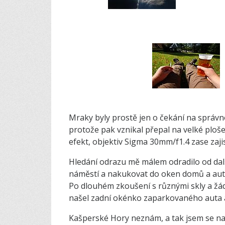
Mraky byly prostě jen o čekání na správ
protože pak vznikal přepal na velké ploše j
efekt, objektiv Sigma 30mm/f1.4 zase zajis
Hledání odrazu mě málem odradilo od dal
náměstí a nakukovat do oken domů a aut, 
Po dlouhém zkoušení s různými skly a ž
našel zadní okénko zaparkovaného auta a 
Kašperské Hory neznám, a tak jsem se na