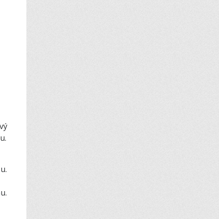
ový
u.
u.
u.