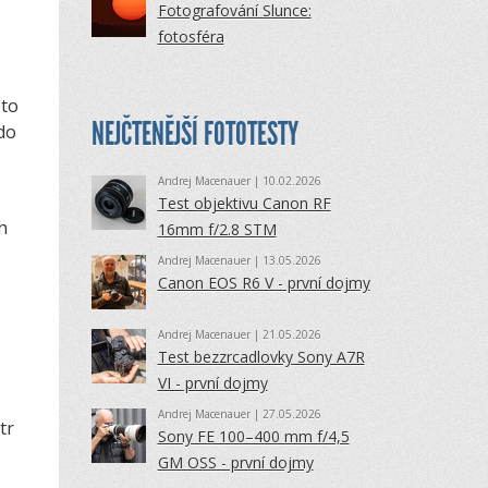
Fotografování Slunce:
fotosféra
 to
NEJČTENĚJŠÍ FOTOTESTY
do
Andrej Macenauer
| 10.02.2026
Test objektivu Canon RF
h
16mm f/2.8 STM
Andrej Macenauer
| 13.05.2026
Canon EOS R6 V - první dojmy
Andrej Macenauer
| 21.05.2026
Test bezzrcadlovky Sony A7R
VI - první dojmy
Andrej Macenauer
| 27.05.2026
tr
Sony FE 100–400 mm f/4,5
GM OSS - první dojmy