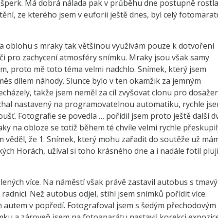
ašperk. Má dobrá nálada pak v průběhu dne postupně rostla
ění, ze kterého jsem v euforii ještě dnes, byl celý fotomara
 a oblohu s mraky tak většinou využívám pouze k dotvoření
 či pro zachycení atmosféry snímku. Mraky jsou však samy
, proto mě toto téma velmi nadchlo. Snímek, který jsem
směs dílem náhody. Slunce bylo v ten okamžik za jemným
cházely, takže jsem neměl za cíl zvyšovat clonu pro dosažen
chal nastavený na programovatelnou automatiku, rychle js
ušť. Fotografie se povedla … pořídil jsem proto ještě další d
aky na obloze se totiž během té chvíle velmi rychle přeskupil
jsem věděl, že 1. Snímek, který mohu zařadit do soutěže už má
ých Horách, užíval si toho krásného dne a i nadále fotil plují
ených více. Na náměstí však právě zastavil autobus s tmav
s radnicí. Než autobus odjel, stihl jsem snímků pořídit více.
cím autem v popředí. Fotografoval jsem s šedým přechodovým
nímku a zároveň jsem na fotoaparátu nastavil korekci expozic