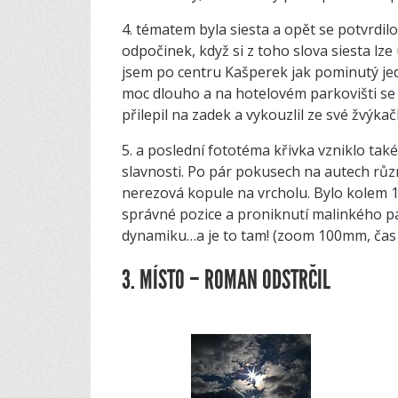
4. tématem byla siesta a opět se potvrdilo,
odpočinek, když si z toho slova siesta lze 
jsem po centru Kašperek jak pominutý jed
moc dlouho a na hotelovém parkovišti se v
přilepil na zadek a vykouzlil ze své žvýk
5. a poslední fototéma křivka vzniklo ta
slavnosti. Po pár pokusech na autech různ
nerezová kopule na vrcholu. Bylo kolem 1
správné pozice a proniknutí malinkého pa
dynamiku…a je to tam! (zoom 100mm, čas 1
3. MÍSTO – ROMAN ODSTRČIL