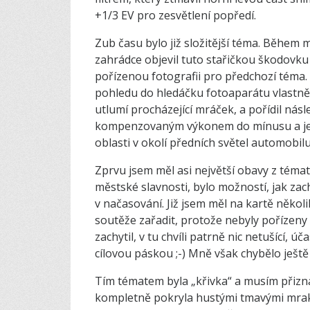
+1/3 EV pro zesvětlení popředí.
Zub času bylo již složitější téma. Během
zahrádce objevil tuto stařičkou škodovku 
pořízenou fotografii pro předchozí téma. K
pohledu do hledáčku fotoaparátu vlastně v
utlumí procházející mráček, a pořídil násl
kompenzovaným výkonem do mínusu a jeho
oblasti v okolí předních světel automobilu,
Zprvu jsem měl asi největší obavy z témat
městské slavnosti, bylo možností, jak zachy
v načasování. Již jsem měl na kartě někol
soutěže zařadit, protože nebyly pořízen
zachytil, v tu chvíli patrně nic netušící, 
cílovou páskou ;-) Mně však chybělo ještě
Tím tématem byla „křivka“ a musím přizna
kompletně pokryla hustými tmavými mraky,