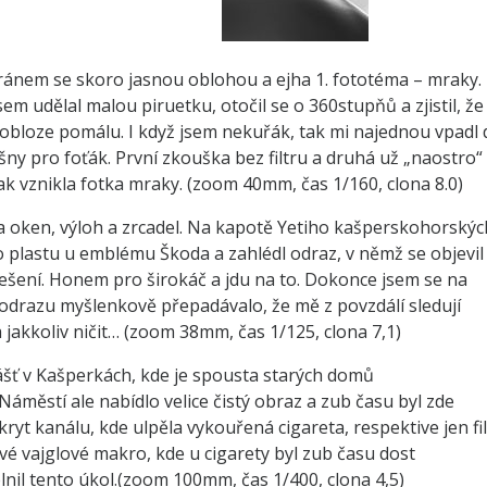
ánem se skoro jasnou oblohou a ejha 1. fototéma – mraky.
 udělal malou piruetku, otočil se o 360stupňů a zjistil, že
bloze pomálu. I když jsem nekuřák, tak mi najednou vpadl 
ny pro foťák. První zkouška bez filtru a druhá už „naostro“
tak vznikla fotka mraky. (zoom 40mm, čas 1/160, clona 8.0)
a oken, výloh a zrcadel. Na kapotě Yetiho kašperskohorskýc
o plastu u emblému Škoda a zahlédl odraz, v němž se objevil
lešení. Honem pro širokáč a jdu na to. Dokonce jsem se na
ní odrazu myšlenkově přepadávalo, že mě z povzdálí sledují
ka jakkoliv ničit… (zoom 38mm, čas 1/125, clona 7,1)
lášť v Kašperkách, kde je spousta starých domů
áměstí ale nabídlo velice čistý obraz a zub času byl zde
kryt kanálu, kde ulpěla vykouřená cigareta, respektive jen fil
ové vajglové makro, kde u cigarety byl zub času dost
lnil tento úkol.(zoom 100mm, čas 1/400, clona 4,5)