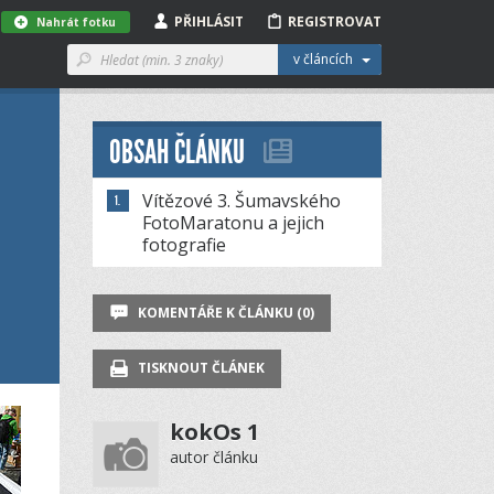
PŘIHLÁSIT
REGISTROVAT
Nahrát fotku
v článcích
OBSAH ČLÁNKU
Vítězové 3. Šumavského
FotoMaratonu a jejich
fotografie
KOMENTÁŘE K ČLÁNKU (0)
TISKNOUT ČLÁNEK
kokOs 1
autor článku