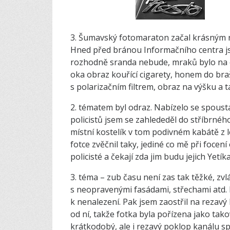
3. Šumavský fotomaraton začal krásným r
Hned před bránou Informačního centra jsem
rozhodně sranda nebude, mraků bylo na o
oka obraz kouřící cigarety, honem do braš
s polarizačním filtrem, obraz na výšku a 
2. tématem byl odraz. Nabízelo se spoust
policistů jsem se zahlededěl do stříbrnéh
místní kostelík v tom podivném kabátě z 
fotce zvěčnil taky, jediné co mě při foce
policisté a čekají zda jim budu jejich Yetí
3. téma – zub času není zas tak těžké, zv
s neopravenými fasádami, střechami atd. N
k nenalezení. Pak jsem zaostřil na rezavý 
od ní, takže fotka byla pořízena jako tak
krátkodobý, ale i rezavý poklop kanálu sp