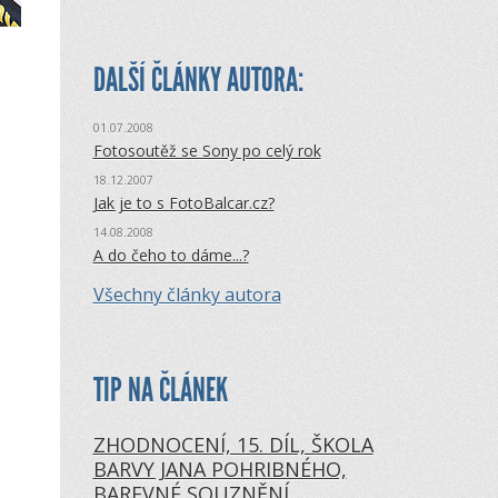
DALŠÍ ČLÁNKY AUTORA:
01.07.2008
Fotosoutěž se Sony po celý rok
18.12.2007
Jak je to s FotoBalcar.cz?
14.08.2008
A do čeho to dáme...?
Všechny články autora
TIP NA ČLÁNEK
ZHODNOCENÍ, 15. DÍL, ŠKOLA
BARVY JANA POHRIBNÉHO,
BAREVNÉ SOUZNĚNÍ