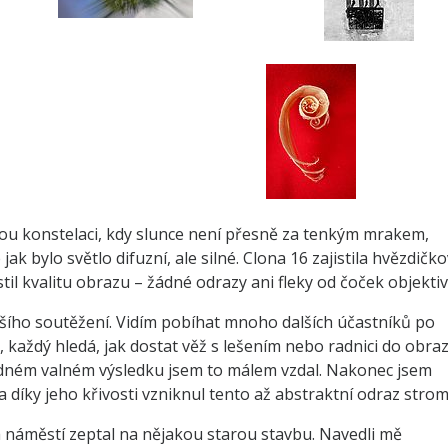
nou konstelaci, kdy slunce není přesně za tenkým mrakem,
ak bylo světlo difuzní, ale silné. Clona 16 zajistila hvězdičk
til kvalitu obrazu – žádné odrazy ani fleky od čoček objektiv
šího soutěžení. Vidím pobíhat mnoho dalších účastníků po
každý hledá, jak dostat věž s lešením nebo radnici do obraz
ádném valném výsledku jsem to málem vzdal. Nakonec jsem
díky jeho křivosti vzniknul tento až abstraktní odraz strom
 náměstí zeptal na nějakou starou stavbu. Navedli mě