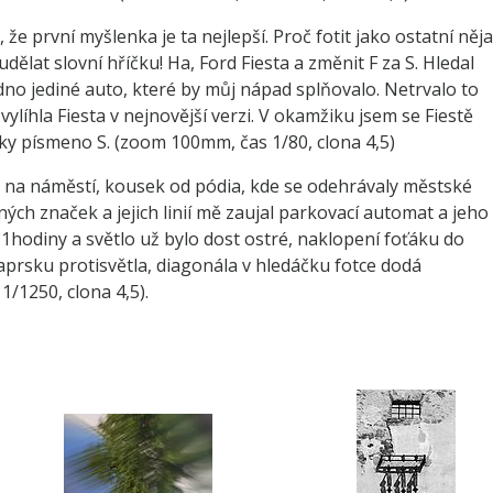
 že první myšlenka je ta nejlepší. Proč fotit jako ostatní něj
udělat slovní hříčku! Ha, Ford Fiesta a změnit F za S. Hledal
no jediné auto, které by můj nápad splňovalo. Netrvalo to
ylíhla Fiesta v nejnovější verzi. V okamžiku jsem se Fiestě
ačky písmeno S. (zoom 100mm, čas 1/80, clona 4,5)
ké na náměstí, kousek od pódia, kde se odehrávaly městské
ých značek a jejich linií mě zaujal parkovací automat a jeho
1hodiny a světlo už bylo dost ostré, naklopení foťáku do
prsku protisvětla, diagonála v hledáčku fotce dodá
/1250, clona 4,5).