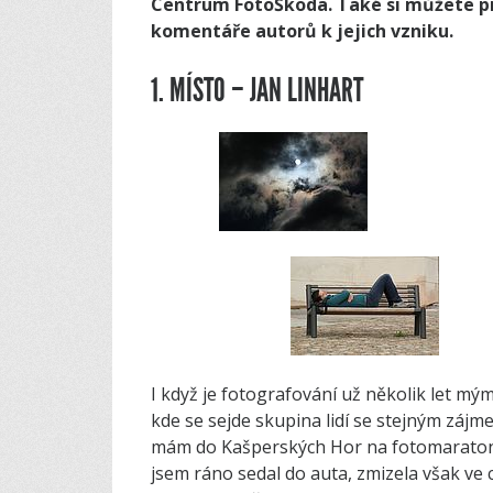
Centrum FotoŠkoda. Také si můžete pro
komentáře autorů k jejich vzniku.
1. MÍSTO – JAN LINHART
I když je fotografování už několik let mý
kde se sejde skupina lidí se stejným zájme
mám do Kašperských Hor na fotomaraton v
jsem ráno sedal do auta, zmizela však ve c