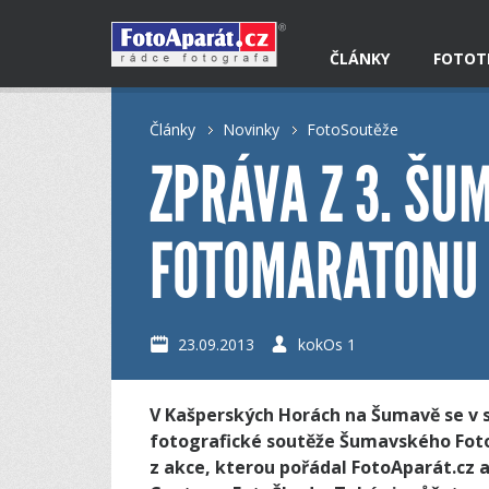
ČLÁNKY
FOTOT
Články
Novinky
FotoSoutěže
ZPRÁVA Z 3. ŠU
FOTOMARATONU 
23.09.2013
kokOs 1
V Kašperských Horách na Šumavě se v so
fotografické soutěže Šumavského Foto
z akce, kterou pořádal FotoAparát.cz 