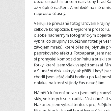
obzoru spatřil sluncem nasvícený hrad K
až v úplné nadšení. A nehledě na mé umíst
naprosto úžasný.
Věnuji se převážně fotografování krajiny
celkové kompozice, k vyjádření prostoru,
o sobě nádherným fotografickým objektem
vybral do skupiny soutěžním fotek je ve
závojem mraků, které přes něj plynule pře
paprskového efektu. Fotoaparát jsem ne
si promyslel kompozici snímku a stiskl spo
fotky, které jsem však vzápětí smazal. Mr
a Sluneční disk zakryly až příliš. I když 
chodil jsem ještě další hodinu po Kašpersk
oblaka, na která si jindy čas neudělám.
Námětů k focení odrazu jsem měl promyšl
skly, ve kterých se zrcadlila část náměstí 
Nakonec jsem vybral tento, s projíždějí
filtrem, který ztmavil horní levou část s