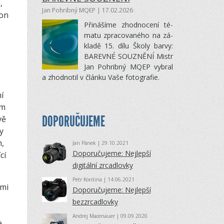
,
Jan Pohribný MQEP
| 17.02.2026
ton
Při­ná­šíme zhod­no­cení té­
matu zpra­co­va­ného na zá­
kladě 15. dílu Školy barvy:
BA­REVNÉ SOUZNĚNÍ Mistr
Jan Po­hribný MQEP vy­bral
a zhod­no­til v článku Vaše fo­to­gra­fie.
í
em
DOPORUČUJEME
vě
y
m,
Jan Pánek
| 29.10.2021
Doporučujeme: Nejlepší
cí
digitální zrcadlovky
Petr Koritina
| 14.06.2021
ými
Doporučujeme: Nejlepší
bezzrcadlovky
Andrej Macenauer
| 09.09.2020
e