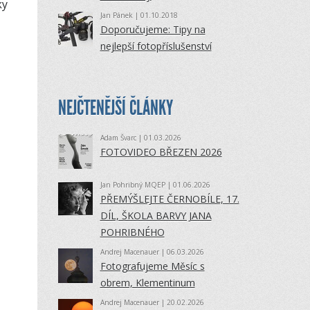
ky
Jan Pánek
| 01.10.2018
Doporučujeme: Tipy na
nejlepší fotopříslušenství
NEJČTENĚJŠÍ ČLÁNKY
Adam Švarc
| 01.03.2026
FOTOVIDEO BŘEZEN 2026
Jan Pohribný MQEP
| 01.06.2026
PŘEMÝŠLEJTE ČERNOBÍLE, 17.
DÍL, ŠKOLA BARVY JANA
POHRIBNÉHO
Andrej Macenauer
| 06.03.2026
Fotografujeme Měsíc s
obrem, Klementinum
Andrej Macenauer
| 20.02.2026