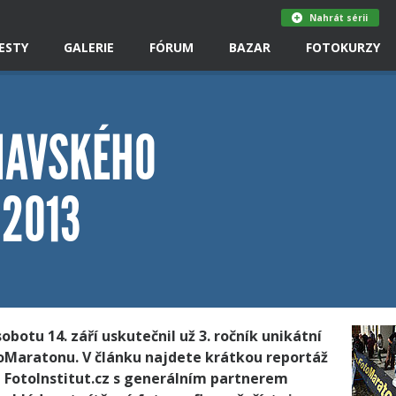
Nahrát sérii
ESTY
GALERIE
FÓRUM
BAZAR
FOTOKURZY
MAVSKÉHO
2013
botu 14. září uskutečnil už 3. ročník unikátní
Maratonu. V článku najdete krátkou reportáž
a FotoInstitut.cz s generálním partnerem