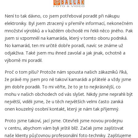
Není to tak dávno, co jsem potřeboval poradit při nákupu
elektroniky. Byl jsem ztracený v přemíře informací, nekonečném
množství výrobků a v každém obchodě mi řekli něco jiného. Pak
jsem si vzpomněl na kamaráda, který v tomto oboru podniká.
No kamarád, ten mi určitě dobře poradí, navíc se známe už
odjakživa. Také jsem mu ihned zavolal a jak jinak, ochotně a
výborně mi poradil.
Proč o tom píšu? Protože nám spousta našich zákazníků říká,
že právě my jsem pro ně takoví kamarádi a přátelé a vždy jsme
jim dobře poradili. To mi věřte, že to je to nejkrásnější, co
mohu v našich obchodech od vás slyšet. Nikdy jsme neprahli být
největší, viděli jsme, že u těch největších velmi často zaniká
onen kouzelný osobní kontakt, který je nám tak příjemný.
Proto jsme takoví, jací jsme. Otevřeli jsme novou prodejnu
v centru, abychom vám byli ještě blíž. Začali jsme zajišťovat
naše klienty půjčovnou profesionální foto-techniky. Zajišťujeme