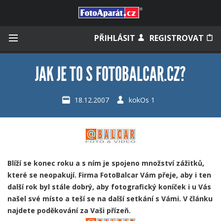
Přihlásit se
PŘIHLÁSIT
REGISTROVAT
JAK JE TO S FOTOBALCAR.CZ?
Zapamatovat
18.12.2007
kokOs 1
Zapomněli jste heslo?
Měli jste účet na starém webu?
Blíží se konec roku a s ním je spojeno množství zážitků,
které se neopakují. Firma FotoBalcar Vám přeje, aby i ten
další rok byl stále dobrý, aby fotografický koníček i u Vás
našel své místo a teší se na další setkání s Vámi. V článku
najdete poděkování za Vaši přízeň.