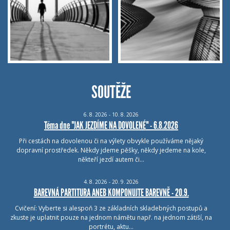
SOUTĚŽE
6.
8.
2026 - 10.
8.
2026
Téma dne "JAK JEZDÍME NA DOVOLENÉ" - 6.8.2026
Při cestách na dovolenou či na výlety obvykle používáme nějaký
dopravní prostředek. Někdy jdeme pěšky, někdy jedeme na kole,
někteří jezdí autem či…
4.
8.
2026 - 20.
9.
2026
BAREVNÁ PARTITURA ANEB KOMPONUJTE BAREVNĚ - 20.9.
Cvičení: Vyberte si alespoň 3 ze základních skladebných postupů a
zkuste je uplatnit pouze na jednom námětu např. na jednom zátiší, na
portrétu, aktu…