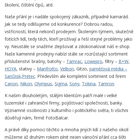
školení, čištění čipů, atd.
Naše přání je i nadále spokojený zákazník, případně kamarád.
Jak se tedy odlišujeme od konkurence? Dobrou radou,
vstřícností, která nekončí prodejem. Školeným týmem, skutečně
fotících lidí, tedy těch, kteří prožívají a řeší stejné problémy jako
vy. Neustále se snažíme zlepšovat a zdokonalovat náš e-shop.
Naše kamenné prodejny nabízí stále se rozrůstající sortiment
příslušenství: brašny, batohy –
Tamrac
,
Lowepro
, filtry –
B+W
,
HOYA
, stativy –
Manfrotto
,
Velbon
, Gitzo,
paměťová média –
SanDisk
,
Pretec
. Především ale kompletní sortiment od firem
Canon
,
Nikon
,
Olympus
,
Sigma
,
Sony
,
Tokina
,
Tamron
.
K našim dlouholetým, stálým klientům patří malé i velké
tuzemské i zahraniční firmy, pojišťovací společnosti, banky.
Významné osobnosti z kulturního i politického světa, ti všichni
důvěřují nám, firmě FotoBalcar.
A právě díky pomoci těchto a mnoha jiných lidí z našeho okolí
můžeme již druhým rokem plnit nejen vánoční přání cca 60ti