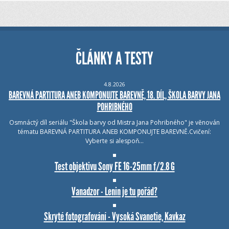
ČLÁNKY A TESTY
4.8.2026
BAREVNÁ PARTITURA ANEB KOMPONUJTE BAREVNĚ, 18. DÍL, ŠKOLA BARVY JANA
POHRIBNÉHO
Osmnáctý díl seriálu "Škola barvy od Mistra Jana Pohribného" je věnován
tématu BAREVNÁ PARTITURA ANEB KOMPONUJTE BAREVNĚ.Cvičení:
Vyberte si alespoň…
Test objektivu Sony FE 16-25mm f/2.8 G
Vanadzor - Lenin je tu pořád?
Skryté fotografování - Vysoká Svanetie, Kavkaz