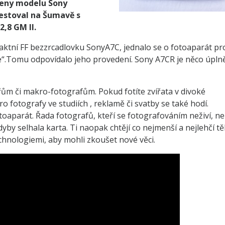
ceny modelu Sony
estoval na Šumavě s
,8 GM II.
ktní FF bezzrcadlovku SonyA7C, jednalo se o fotoaparát pr
frame“.Tomu odpovídalo jeho provedení. Sony A7CR je něco úpln
řům či makro-fotografům. Pokud fotíte zvířata v divoké
Pro fotografy ve studiích , reklamě či svatby se také hodí.
oaparát. Řada fotografů, kteří se fotografováním neživí, ne
dyby selhala karta. Ti naopak chtějí co nejmenší a nejlehčí tě
chnologiemi, aby mohli zkoušet nové věci.