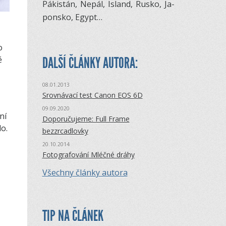
Pá­kistán, Ne­pál, Is­land, Rusko, Ja­
pon­sko, Egypt…
o
DALŠÍ ČLÁNKY AUTORA:
ě
08.01.2013
Srovnávací test Canon EOS 6D
09.09.2020
ní
Doporučujeme: Full Frame
lo.
bezzrcadlovky
20.10.2014
Fotografování Mléčné dráhy
Všechny články autora
TIP NA ČLÁNEK