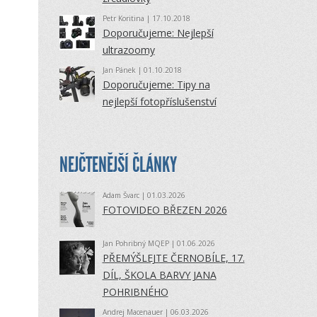
Petr Koritina
| 17.10.2018
Doporučujeme: Nejlepší
ultrazoomy
Jan Pánek
| 01.10.2018
Doporučujeme: Tipy na
nejlepší fotopříslušenství
NEJČTENĚJŠÍ ČLÁNKY
Adam Švarc
| 01.03.2026
FOTOVIDEO BŘEZEN 2026
Jan Pohribný MQEP
| 01.06.2026
PŘEMÝŠLEJTE ČERNOBÍLE, 17.
DÍL, ŠKOLA BARVY JANA
POHRIBNÉHO
Andrej Macenauer
| 06.03.2026