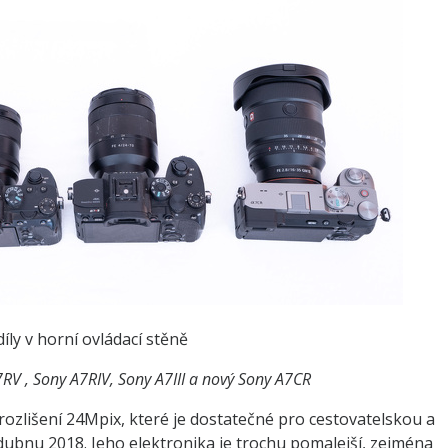
íly v horní ovládací stěně
RV , Sony A7RIV, Sony A7III a nový Sony A7CR
ozlišení 24Mpix, které je dostatečné pro cestovatelskou a
dubnu 2018. Jeho elektronika je trochu pomalejší, zejména