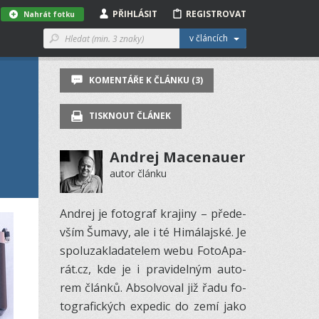
PŘIHLÁSIT
REGISTROVAT
Nahrát fotku
v článcích
KOMENTÁŘE K ČLÁNKU (3)
TISKNOUT ČLÁNEK
Andrej Macenauer
autor článku
An­drej je fo­to­graf kra­jiny – pře­de­
vším Šu­mavy, ale i té Hi­má­laj­ské. Je
spo­luza­kla­da­te­lem webu Fo­to­A­pa­
rát.cz, kde je i pra­vi­del­ným au­to­
rem článků. Ab­sol­vo­val již řadu fo­
to­gra­fic­kých ex­pe­dic do zemí jako