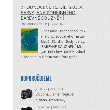
ZHODNOCENÍ, 15. DÍL, ŠKOLA
BARVY JANA POHRIBNÉHO,
BAREVNÉ SOUZNĚNÍ
Jan Pohribný MQEP
| 17.02.2026
Při­ná­šíme zhod­no­cení té­
matu zpra­co­va­ného na zá­
kladě 15. dílu Školy barvy:
BA­REVNÉ SOUZNĚNÍ Mistr
Jan Po­hribný MQEP vy­bral
a zhod­no­til v článku Vaše fo­to­gra­fie.
DOPORUČUJEME
Jan Pánek
| 29.10.2021
Doporučujeme: Nejlepší
digitální zrcadlovky
Petr Koritina
| 14.06.2021