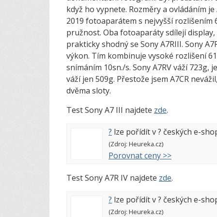
když ho vypnete. Rozměry a ovládáním je A
2019 fotoaparátem s nejvyšší rozlišením 
pružnost. Oba fotoaparáty sdílejí display,
prakticky shodný se Sony A7RIII. Sony A7
výkon. Tím kombinuje vysoké rozlišení 
snímáním 10sn./s. Sony A7RV váží 723g, 
váží jen 509g. Přestože jsem A7CR nevážil
dvěma sloty.
Test Sony A7 III najdete
zde
.
?
lze pořídít v
?
českých e-sho
(Zdroj: Heureka.cz)
Porovnat ceny >>
Test Sony A7R IV najdete
zde
.
?
lze pořídít v
?
českých e-sho
(Zdroj: Heureka.cz)