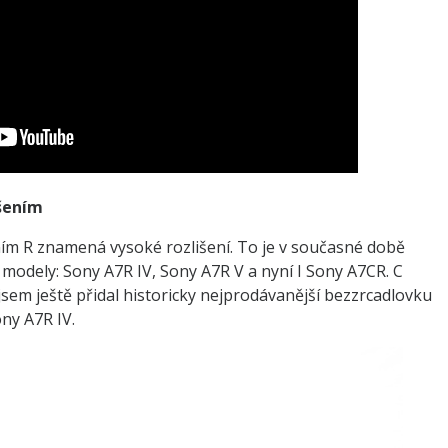
šením
ím R znamená vysoké rozlišení. To je v současné době
 modely: Sony A7R IV, Sony A7R V a nyní I Sony A7CR. C
em ještě přidal historicky nejprodávanější bezzrcadlovku
ny A7R IV.