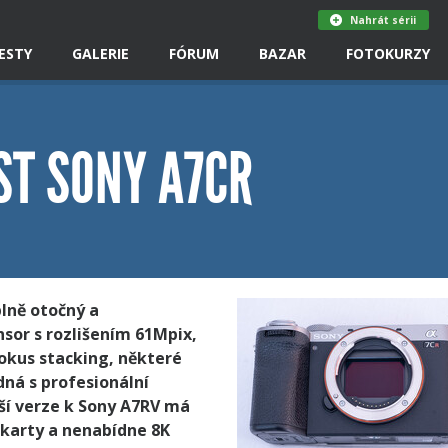
Nahrát sérii
ESTY
GALERIE
FÓRUM
BAZAR
FOTOKURZY
ST SONY A7CR
plně otočný a
nsor s rozlišením 61Mpix,
fokus stacking, některé
dná s profesionální
ší verze k Sony A7RV má
 karty a nenabídne 8K