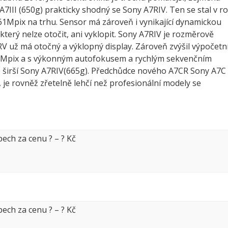
7III (650g) prakticky shodný se Sony A7RIV. Ten se stal v r
61Mpix na trhu. Sensor má zároveň i vynikající dynamickou
 který nelze otočit, ani vyklopit. Sony A7RIV je rozměrově
RV už má otočný a výklopný display. Zároveň zvýšil výpočetn
61Mpix a s výkonným autofokusem a rychlým sekvenčním
je širší Sony A7RIV(665g). Předchůdce nového A7CR Sony A7C
, je rovněž zřetelně lehčí než profesionální modely se
pech za cenu
?
–
?
Kč
pech za cenu
?
–
?
Kč