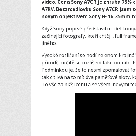
video. Cena Sony A7CR je zhruba 75% 
A7RV. Bezzrcadlovku Sony A7CR jsem t
novým objektivem Sony FE 16-35mm f/2
Když Sony poprvé představil model kompa
začínající fotografy, kteří chtějí „full 
jiného.
Vysoké rozlišení se hodí nejenom krajiná
přírodě, určitě se rozlišení také oceníte. 
Podmínkou je, že to nesmí zpomalovat fot
tak citlivá na to mít dva paměťové sloty, k
To vše za nižší cenu a se všemi novými te