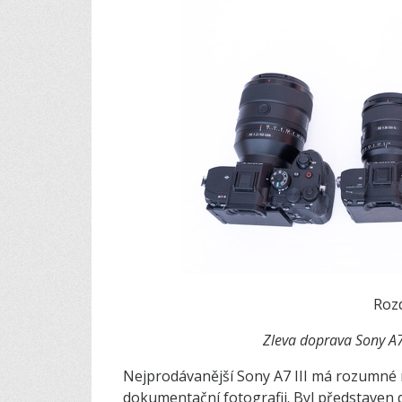
Rozd
Zleva doprava Sony A7
Nejprodávanější Sony A7 III má rozumné r
dokumentační fotografii. Byl představen 