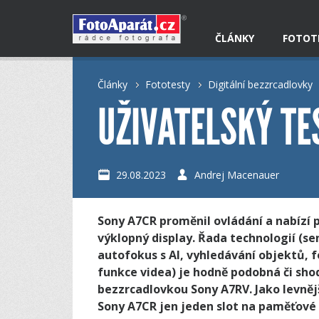
ČLÁNKY
FOTOT
Články
Fototesty
Digitální bezzrcadlovky
UŽIVATELSKÝ TE
29.08.2023
Andrej Macenauer
Sony A7CR proměnil ovládání a nabízí 
výklopný display. Řada technologií (se
autofokus s AI, vyhledávání objektů, 
funkce videa) je hodně podobná či sho
bezzrcadlovkou Sony A7RV. Jako levněj
Sony A7CR jen jeden slot na paměťové