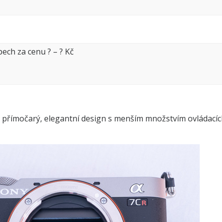
pech za cenu
?
–
?
Kč
Má přímočarý, elegantní design s menším množstvím ovládací