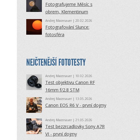
Fotografujeme Měsíc s
obrem, Klementinum
Andrej Macenauer
| 20.02.2026
Fotografování Slunce:
fotosféra
NEJČTENĚJŠÍ FOTOTESTY
Andrej Macenauer
| 10.02.2026
Test objektivu Canon RF
16mm f/2.8 STM
Andrej Macenauer
| 13.05.2026
Canon EOS R6 V - první dojmy
Andrej Macenauer
| 21.05.2026
Test bezzrcadlovky Sony A7R
VI - první dojmy