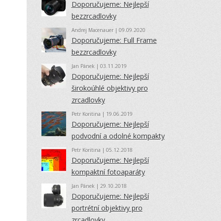
Doporučujeme: Nejlepší
bezzrcadlovky
Andrej Macenauer
| 09.09.2020
Doporučujeme: Full Frame
bezzrcadlovky
Jan Pánek
| 03.11.2019
Doporučujeme: Nejlepší
širokoúhlé objektivy pro
zrcadlovky
Petr Koritina
| 19.06.2019
Doporučujeme: Nejlepší
podvodní a odolné kompakty
Petr Koritina
| 05.12.2018
Doporučujeme: Nejlepší
kompaktní fotoaparáty
Jan Pánek
| 29.10.2018
Doporučujeme: Nejlepší
portrétní objektivy pro
zrcadlovky