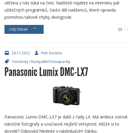
většina z nás ťuká na čelo. Naštěstí najdete na internetu pár
užitečných prográmků, často děl nadšenců, které opravdu
pomohou takové chyby zkorigovat.
11
Celý článek
26.11.2012
Petr Koritina
Fototesty
/
Kompaktní fotoaparáty
Panasonic Lumix DMC-LX7
Panasonic Lumix DMC-LX7 je další z řady LX. Má ambice oslovit
náročné fotografy a současně nejširší veřejnost. Může si to
dovolit? Odpověď hledejte v následujícím článku.