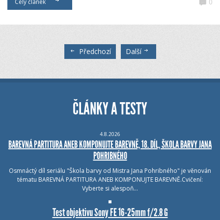
0
Celý článek
Předchozí
Další
ČLÁNKY A TESTY
4.8.2026
BAREVNÁ PARTITURA ANEB KOMPONUJTE BAREVNĚ, 18. DÍL, ŠKOLA BARVY JANA
POHRIBNÉHO
Osmnáctý díl seriálu "Škola barvy od Mistra Jana Pohribného" je věnován
tématu BAREVNÁ PARTITURA ANEB KOMPONUJTE BAREVNĚ.Cvičení:
Vyberte si alespoň…
Test objektivu Sony FE 16-25mm f/2.8 G