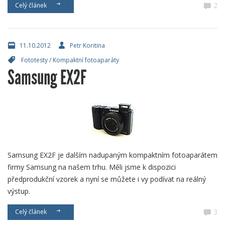
2
Celý článek
11.10.2012
Petr Koritina
Fototesty
/
Kompaktní fotoaparáty
Samsung EX2F
Samsung EX2F je dalším nadupaným kompaktním fotoaparátem
firmy Samsung na našem trhu. Měli jsme k dispozici
předprodukční vzorek a nyní se můžete i vy podívat na reálný
výstup.
3
Celý článek