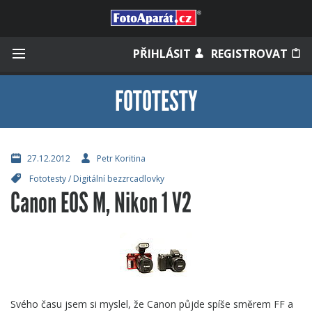
Přihlásit se
PŘIHLÁSIT
REGISTROVAT
FOTOTESTY
Zapamatovat
27.12.2012
Petr Koritina
Fototesty
/
Digitální bezzrcadlovky
Zapomněli jste heslo?
Canon EOS M, Nikon 1 V2
Měli jste účet na starém webu?
Svého času jsem si myslel, že Canon půjde spíše směrem FF a