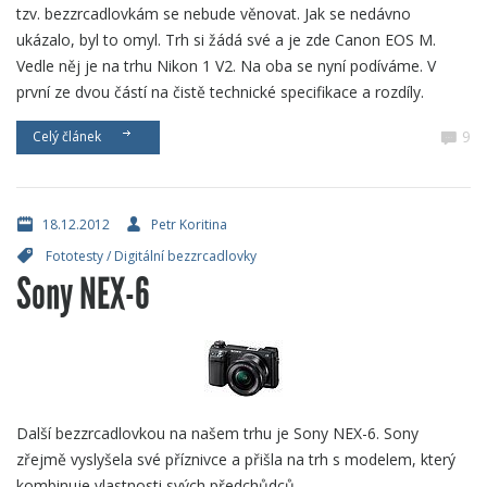
tzv. bezzrcadlovkám se nebude věnovat. Jak se nedávno
ukázalo, byl to omyl. Trh si žádá své a je zde Canon EOS M.
Vedle něj je na trhu Nikon 1 V2. Na oba se nyní podíváme. V
první ze dvou částí na čistě technické specifikace a rozdíly.
9
Celý článek
18.12.2012
Petr Koritina
Fototesty
/
Digitální bezzrcadlovky
Sony NEX-6
Další bezzrcadlovkou na našem trhu je Sony NEX-6. Sony
zřejmě vyslyšela své příznivce a přišla na trh s modelem, který
kombinuje vlastnosti svých předchůdců.