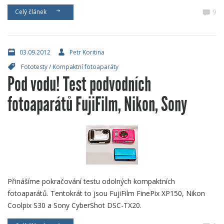
9
Celý článek
03.09.2012
Petr Koritina
Fototesty
/
Kompaktní fotoaparáty
Pod vodu! Test podvodních
fotoaparátů FujiFilm, Nikon, Sony
Přinášíme pokračování testu odolných kompaktních
fotoaparátů. Tentokrát to jsou FujiFilm FinePix XP150, Nikon
Coolpix S30 a Sony CyberShot DSC-TX20.