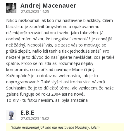
Andrej Macenauer
27.03.2023 14:25
Nikdo nezkoumal jak kdo má nastavené blacklisty. Cílem
blacklistu je zabránit úmyslnému a opakovanému
ničení/poškozování autora i webu jako takového. Já
osobně mám názor, že i negativní komentář je cennější
než žádný. Nepotěší vás, ale zase vás to motivuje se
příště zlepšit. Málo lidí tenhle tlak jednoduše snáší. Pro
některé je to důvod do naší galerie nevkládat, což je také
špatně. Proto se mi zdá asi rozumnější nějaký
kompromis, co například navrhuje Marie či jiný.
Každopádně je to dotaz na webmastra, jak je to
naprogramované. Také slyšet asi trochu více názorů.
Souhlasím, že je to důležité téma, ale vzhledem, že naše
galerie funguje od roku 2004 asi ne nové..
To KIV - tu futku nevidím, asi byla smazána
E.B.E
27.03.2023 15:02
"Nikdo nezkoumal jak kdo má nastavené blacklisty. Cílem