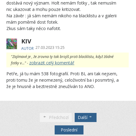
dostává nový význam. Holt nemám fotky , tak nemusím
nic ukazovat a mohu pouze kritizovat.
Na závěr : já sám nemám nikoho na blacklistu a v galerii
mám poměrně dost fotek.
Zkus sám taky něco nafotit.
KIV
27.03.2023 15:25
AUTOR
"Zajímavé je , že zrovna ty tak brojíš proti blacklistu, když žádné
zobrazit celý komentář
fotky v..." -
Petře, já tu mám 538 fotografií. Proti BL ani tak nejsem,
proti tomu že je neomezený, celoživotní ba i posmrtný, a
že je hnusně a beztrestně zneužíván to ANO.
Předchozí
Další
Poslední