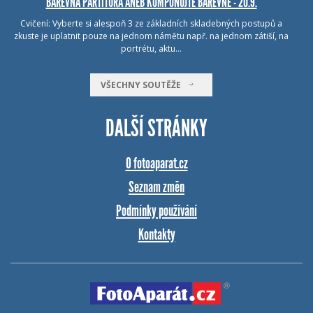
BAREVNÁ PARTITURA ANEB KOMPONUJTE BAREVNĚ - 20.9.
Cvičení: Vyberte si alespoň 3 ze základních skladebných postupů a
zkuste je uplatnit pouze na jednom námětu např. na jednom zátiší, na
portrétu, aktu…
VŠECHNY SOUTĚŽE
DALŠÍ STRÁNKY
O fotoaparat.cz
Seznam změn
Podmínky používání
Kontakty