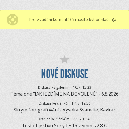
Pro vkládání komentářů musíte být přihlášen(a).
NOVÉ DISKUSE
Diskuse ke galeriím | 10.
7. 12:23
Téma dne "JAK JEZDÍME NA DOVOLENÉ" - 6.8.2026
Diskuse ke článkům | 7.
7. 12:36
Skryté fotografování - Vysoká Svanetie, Kavkaz
Diskuse ke článkům | 22.
6. 13:46
Test objektivu Sony FE 16-25mm f/2.8 G