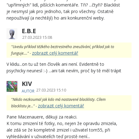
"upřímných" lidí, píšících komentáře. Tři? ...čtyři? Blacklist
je nesmysl jak pro jednoho, tak pro všechny. Ostatně
nepoužívají (a nechtějí) ho ani konkurenční weby.
E.B.E
27.03.2023 15:08
"Uvedu příklad těžkého beztrestného zneužívání, příklad jak to
zobrazit celý komentář
funguje...." -
V klidu...on tu už ten člověk ani není. Evidentně to
psychicky neunesl :-) ...ani tak nevím, proč by tě měl trápit
KIV
27.03.2023 15:10
AUTOR
"Nikdo nezkoumal jak kdo má nastavené blacklisty. Cílem
zobrazit celý komentář
blacklistu je..." -
Pane Macenauere, děkuji za reakci.
K tomu zmizení té fotky, no, nejen že opravdu zmizela,
ale zdá se že kompletně zmizel i uživatel tom55, při
vyhledávání v uživatelích teď prostě není...