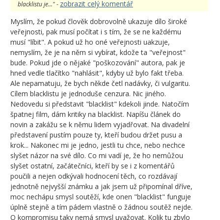
zobrazit celý komentář
blacklistu je..." -
Myslím, že pokud člověk dobrovolně ukazuje dílo široké
veřejnosti, pak musí počítat i s tím, že se ne každému
musí "líbit". A pokud už ho oné veřejnosti uakzuje,
nemyslím, že je na něm si vybírat, kdože ta "veřejnost"
bude. Pokud jde o nějaké "poškozování" autora, pak je
hned vedle tlačítko "nahlásit", kdyby už bylo fakt třeba.
Ale nepamatuju, že bych někde četl nadávky, či vulgaritu.
Cílem blacklistu je jednoduše cenzura. Nic jiného.
Nedovedu si představit "blacklist" kdekoli jinde. Natočím
špatnej film, dám kritiky na blacklist. Napíšu článek do
novin a zakážu se k němu lidem vyjadřovat. Na divadelní
představení pustím pouze ty, kteří budou držet pusu a
krok... Nakonec mi je jedno, jestli tu chce, nebo nechce
slyšet názor na své dílo. Co mi vadí je, že ho nemůžou
slyšet ostatní, začátečníci, kteří by se i z komentářů
poučili a nejen odkývali hodnocení těch, co rozdávají
jednotně nejvyšší známku a jak jsem už připomínal dříve,
moc nechápu smysl soutěží, kde onen "blacklist" funguje
úplně stejně a tím pádem vlastně o žádnou soutěž nejde.
O kompromisu taky nemá smysl uvažovat. Kolik tu zbylo