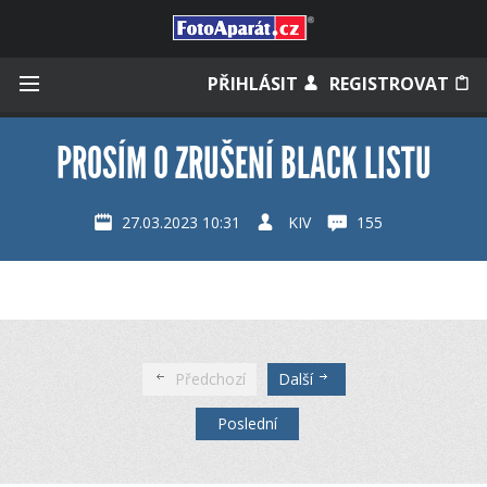
Přihlásit se
PŘIHLÁSIT
REGISTROVAT
PROSÍM O ZRUŠENÍ BLACK LISTU
Zapamatovat
27.03.2023 10:31
KIV
155
Zapomněli jste heslo?
Měli jste účet na starém webu?
Předchozí
Další
Poslední