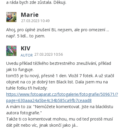
a ráda bych zde zůstala. Děkuji.
Marie
27.03.2023 10:49
Ahoj, pro úplné zrušení BL nejsem, ale pro omezení ...
např. 5 lidí... to jsem.
KIV
27.03.2023 10:56
AUTOR
Uvedu příklad těžkého beztrestného zneužívání, příklad
jak to funguje.
tom55 je tu nový, přesně 1 den. Vložil 7 fotek. A už stačil
objevit na co je dobrý ten Black list. Dala jsem mu na
tuhle fotku tři hvězdy:
https://www.fotoaparat.cz/fotogalerie/fotografie/509671/?
page=630aaa24a5be4c34b585ca9fb7ceaad8
A mám to za: "Nemůžete komentovat. Jste na blacklistu
autora fotografie."
Takže ti co komentovat mohou, mu od teď prostě musí
dát pět nebo víc, jinak skončí jako já...