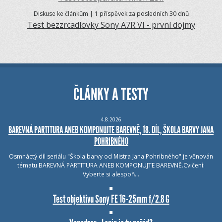
Diskuse ke článkům | 1 příspěvek za posledních 30 dnů
Test bezzrcadlovky Sony A7R VI - první dojmy
ČLÁNKY A TESTY
4.8.2026
BAREVNÁ PARTITURA ANEB KOMPONUJTE BAREVNĚ, 18. DÍL, ŠKOLA BARVY JANA
POHRIBNÉHO
Osmnáctý díl seriálu "Škola barvy od Mistra Jana Pohribného" je věnován
tématu BAREVNÁ PARTITURA ANEB KOMPONUJTE BAREVNĚ.Cvičení:
Vyberte si alespoň…
Test objektivu Sony FE 16-25mm f/2.8 G