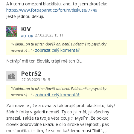
A k tomu omezení blacklistu, ano, to jsem zkoušela:
https://www.fotoaparat.cz/forum/diskuse/7746
Ještě jednou děkuji.
KIV
27.03.2023 15:11
AUTOR
"V klidu...on tu už ten člověk ani není. Evidentně to psychicky
zobrazit celý komentář
neunesl :-) ..." -
Netrápí mě ten člověk, trápí mě ten BL.
Petr52
27.03.2023 15:15
"V klidu...on tu už ten člověk ani není. Evidentně to psychicky
zobrazit celý komentář
neunesl :-) ..." -
Zajímavé je , že zrovna ty tak brojíš proti blacklistu, když
žádné fotky v galerii nemáš. Ty co jsi měl, jsi všechny
smazal. Takže ta tvoje věta cituji :" Myslím, že pokud
člověk dobrovolně ukazuje dílo široké veřejnosti, pak
musí počítat i s tím, že se ne každému musí "líbit"., ,