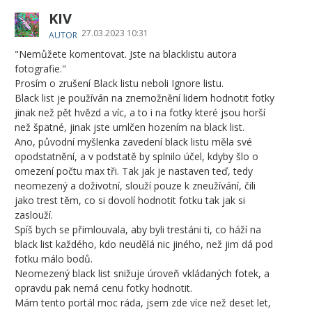
KIV
27.03.2023 10:31
AUTOR
"Nemůžete komentovat. Jste na blacklistu autora
fotografie."
Prosím o zrušení Black listu neboli Ignore listu.
Black list je používán na znemožnění lidem hodnotit fotky
jinak než pět hvězd a víc, a to i na fotky které jsou horší
než špatné, jinak jste umlčen hozením na black list.
Ano, původní myšlenka zavedení black listu měla své
opodstatnění, a v podstatě by splnilo účel, kdyby šlo o
omezení počtu max tři. Tak jak je nastaven teď, tedy
neomezený a doživotní, slouží pouze k zneužívání, čili
jako trest těm, co si dovolí hodnotit fotku tak jak si
zaslouží.
Spíš bych se přimlouvala, aby byli trestáni ti, co háží na
black list každého, kdo neudělá nic jiného, než jim dá pod
fotku málo bodů.
Neomezený black list snižuje úroveň vkládaných fotek, a
opravdu pak nemá cenu fotky hodnotit.
Mám tento portál moc ráda, jsem zde více než deset let,