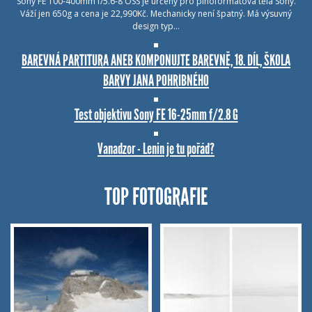
Sony FE 100-400mm f/5.6-8 OSS je určený pro plnoformátová těla Sony.
Váží jen 650g a cena je 22,990Kč. Mechanicky není špatný. Má výsuvný
design typ…
BAREVNÁ PARTITURA ANEB KOMPONUJTE BAREVNĚ, 18. DÍL, ŠKOLA
BARVY JANA POHRIBNÉHO
Test objektivu Sony FE 16-25mm f/2.8 G
Vanadzor - Lenin je tu pořád?
TOP FOTOGRAFIE