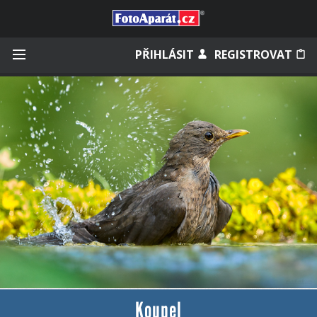
Přihlásit se
PŘIHLÁSIT
REGISTROVAT
Zapamatovat
Zapomněli jste heslo?
Měli jste účet na starém webu?
Koupel