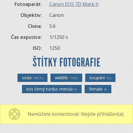
Fotoaparát:
Canon EOS 7D Mark II
Objektiv:
Canon
Clona:
5.6
Čas expozice:
1/1250 s
ISO:
1250
ŠTÍTKY FOTOGRAFIE
voda
wildlife
koupání
14657x
1190x
10x
kos černý turdus merula
female
4x
4x
Nemůžete komentovat. Nejste přihlášen(a).