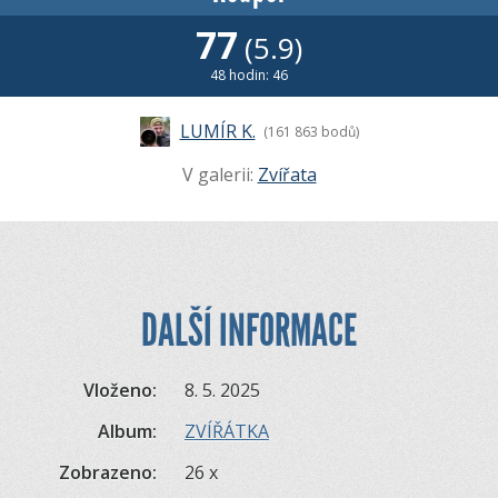
77
(5.9)
48 hodin: 46
LUMÍR K.
(161 863 bodů)
V galerii:
Zvířata
DALŠÍ INFORMACE
Vloženo:
8. 5. 2025
Album:
ZVÍŘÁTKA
Zobrazeno:
26 x