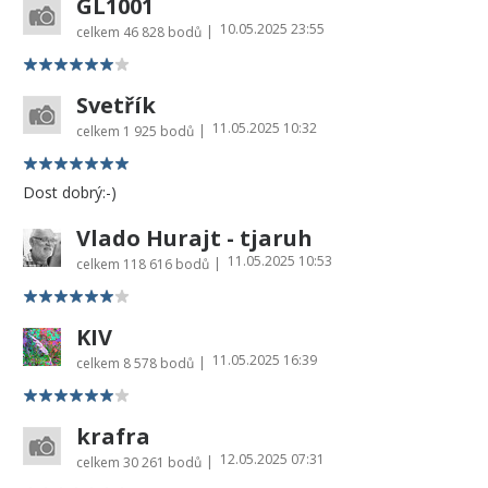
GL1001
10.05.2025 23:55
|
celkem
46 828 bodů
Svetřík
11.05.2025 10:32
|
celkem
1 925 bodů
Dost dobrý:-)
Vlado Hurajt - tjaruh
11.05.2025 10:53
|
celkem
118 616 bodů
KIV
11.05.2025 16:39
|
celkem
8 578 bodů
krafra
12.05.2025 07:31
|
celkem
30 261 bodů