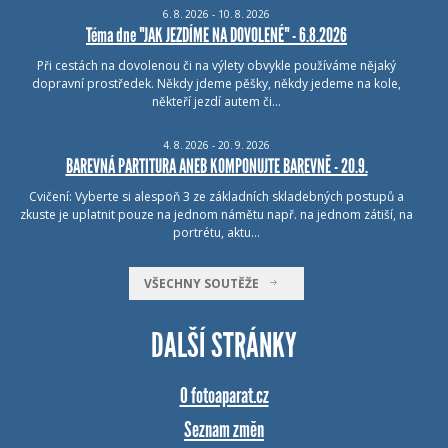
6.
8.
2026 - 10.
8.
2026
Téma dne "JAK JEZDÍME NA DOVOLENÉ" - 6.8.2026
Při cestách na dovolenou či na výlety obvykle používáme nějaký
dopravní prostředek. Někdy jdeme pěšky, někdy jedeme na kole,
někteří jezdí autem či…
4.
8.
2026 - 20.
9.
2026
BAREVNÁ PARTITURA ANEB KOMPONUJTE BAREVNĚ - 20.9.
Cvičení: Vyberte si alespoň 3 ze základních skladebných postupů a
zkuste je uplatnit pouze na jednom námětu např. na jednom zátiší, na
portrétu, aktu…
VŠECHNY SOUTĚŽE
DALŠÍ STRÁNKY
O fotoaparat.cz
Seznam změn