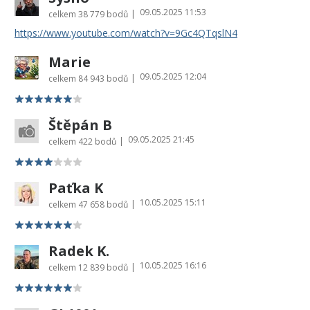
09.05.2025 11:53
|
celkem
38 779 bodů
https://www.youtube.com/watch?v=9Gc4QTqslN4
Marie
09.05.2025 12:04
|
celkem
84 943 bodů
Štěpán B
09.05.2025 21:45
|
celkem
422 bodů
Paťka K
10.05.2025 15:11
|
celkem
47 658 bodů
Radek K.
10.05.2025 16:16
|
celkem
12 839 bodů