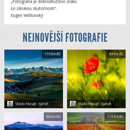
„Fotografia je dobrodružstvo zraku
so zárukou skutočnosti“.
Eugen Wiškovský
NEJNOVĚJŠÍ FOTOGRAFIE
110 bodů
94 bodů
Vlado Hurajt - tjaruh
Vlado Hurajt - tjaruh
86 bodů
116 bodů