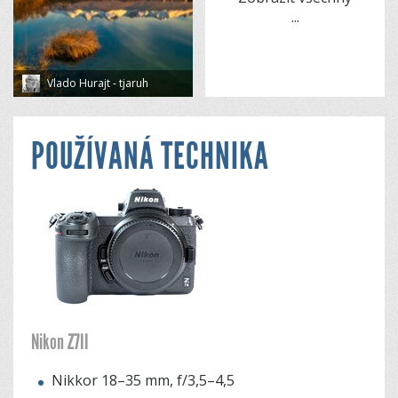
...
Vlado Hurajt - tjaruh
POUŽÍVANÁ TECHNIKA
Nikon Z7II
Nikkor 18–35 mm, f/3,5–4,5