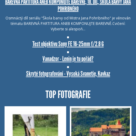
BAREVNÁ PARTITURA ANEB KOMPONUJTE BAREVNĚ, 18. DÍL, ŠKOLA BARVY JANA
POHRIBNÉHO
Osmnáctý díl seriálu "Škola barvy od Mistra Jana Pohribného" je věnován
tématu BAREVNÁ PARTITURA ANEB KOMPONUJTE BAREVNĚ.Cvičení:
Vyberte si alespoň…
Test objektivu Sony FE 16-25mm f/2.8 G
Vanadzor - Lenin je tu pořád?
Skryté fotografování - Vysoká Svanetie, Kavkaz
TOP FOTOGRAFIE