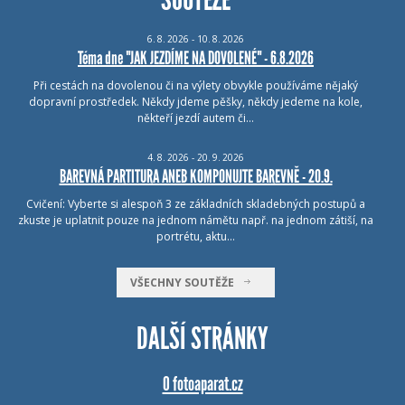
6.
8.
2026 - 10.
8.
2026
Téma dne "JAK JEZDÍME NA DOVOLENÉ" - 6.8.2026
Při cestách na dovolenou či na výlety obvykle používáme nějaký
dopravní prostředek. Někdy jdeme pěšky, někdy jedeme na kole,
někteří jezdí autem či…
4.
8.
2026 - 20.
9.
2026
BAREVNÁ PARTITURA ANEB KOMPONUJTE BAREVNĚ - 20.9.
Cvičení: Vyberte si alespoň 3 ze základních skladebných postupů a
zkuste je uplatnit pouze na jednom námětu např. na jednom zátiší, na
portrétu, aktu…
VŠECHNY SOUTĚŽE
DALŠÍ STRÁNKY
O fotoaparat.cz