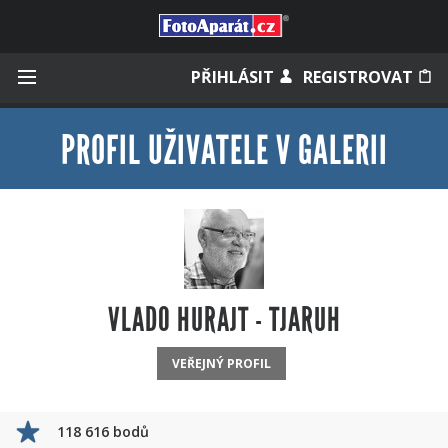
Přihlásit se
PŘIHLÁSIT
REGISTROVAT
PROFIL UŽIVATELE V GALERII
Zapamatovat
Zapomněli jste heslo?
Měli jste účet na starém webu?
VLADO HURAJT - TJARUH
VEŘEJNÝ PROFIL
118 616 bodů