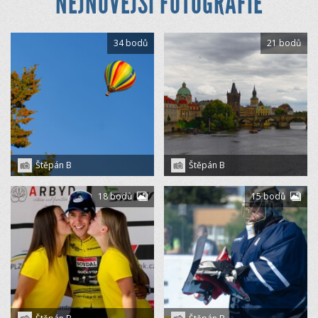
NEJNOVĚJŠÍ FOTOGRAFIE
34 bodů
21 bodů
Štěpán B
Štěpán B
18 bodů
15 bodů