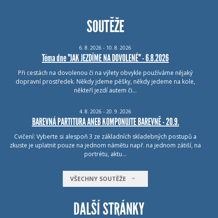
SOUTĚŽE
6.
8.
2026 - 10.
8.
2026
Téma dne "JAK JEZDÍME NA DOVOLENÉ" - 6.8.2026
Při cestách na dovolenou či na výlety obvykle používáme nějaký
dopravní prostředek. Někdy jdeme pěšky, někdy jedeme na kole,
někteří jezdí autem či…
4.
8.
2026 - 20.
9.
2026
BAREVNÁ PARTITURA ANEB KOMPONUJTE BAREVNĚ - 20.9.
Cvičení: Vyberte si alespoň 3 ze základních skladebných postupů a
zkuste je uplatnit pouze na jednom námětu např. na jednom zátiší, na
portrétu, aktu…
VŠECHNY SOUTĚŽE
DALŠÍ STRÁNKY