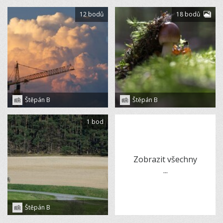
12 bodů
18 bodů
Štěpán B
Štěpán B
1 bod
Zobrazit všechny
...
Štěpán B