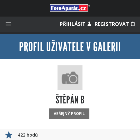
Přihlásit se
PŘIHLÁSIT
REGISTROVAT
PROFIL UŽIVATELE V GALERII
Zapamatovat
Zapomněli jste heslo?
Měli jste účet na starém webu?
ŠTĚPÁN B
VEŘEJNÝ PROFIL
422 bodů