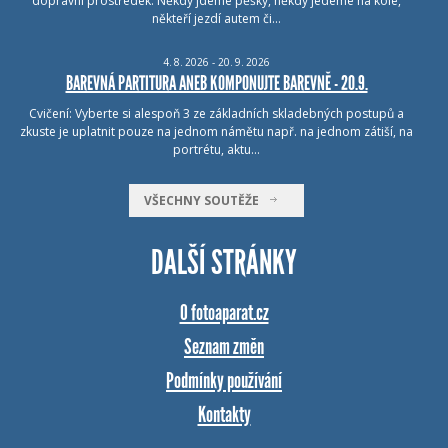
dopravní prostředek. Někdy jdeme pěšky, někdy jedeme na kole,
někteří jezdí autem či…
4.
8.
2026 - 20.
9.
2026
BAREVNÁ PARTITURA ANEB KOMPONUJTE BAREVNĚ - 20.9.
Cvičení: Vyberte si alespoň 3 ze základních skladebných postupů a
zkuste je uplatnit pouze na jednom námětu např. na jednom zátiší, na
portrétu, aktu…
VŠECHNY SOUTĚŽE
DALŠÍ STRÁNKY
O fotoaparat.cz
Seznam změn
Podmínky používání
Kontakty