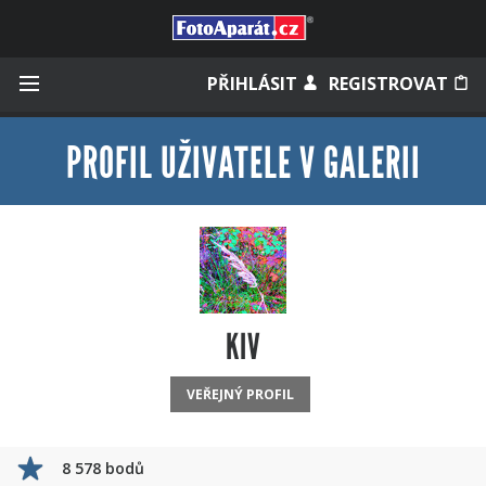
Přihlásit se
PŘIHLÁSIT
REGISTROVAT
PROFIL UŽIVATELE V GALERII
Zapamatovat
Zapomněli jste heslo?
Měli jste účet na starém webu?
KIV
VEŘEJNÝ PROFIL
8 578 bodů