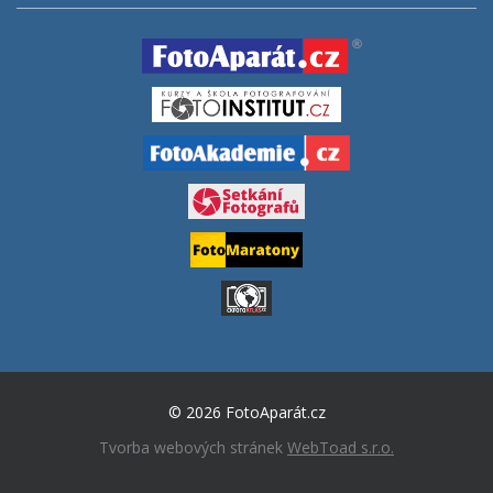
© 2026 FotoAparát.cz
Tvorba webových stránek
WebToad s.r.o.