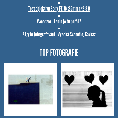
Test objektivu Sony FE 16-25mm f/2.8 G
Vanadzor - Lenin je tu pořád?
Skryté fotografování - Vysoká Svanetie, Kavkaz
TOP FOTOGRAFIE