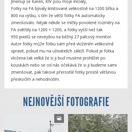
Jmenuji se Karen, KIV jsou moje iniciály,
Fotky na FA bývaly limitované velikostně na 1200 šířka a
800 na výšku, s tím že větší fotky FA automaticky
zmenšovalo. Nějak někde se mlčky povolené rozměry na
FA zvětšily na 1200 × 1200, a fotky vyšší než tak
950 pixelů se nevejdou na běžný 27 palcový monitor.
Autor fotky může fotku sám před vložením velikostně
upravit, pokud mu na uživatelích záleží. Pokud je fotka
vložena tak velká že si ji buď musíme prohlížet po
kouskách nebo se od nás očekává že si ji budeme sami
zmenšovat, pak takové přerostlé fotky prostě většinou
přeskočím a nehodnotím.
NEJNOVĚJŠÍ FOTOGRAFIE