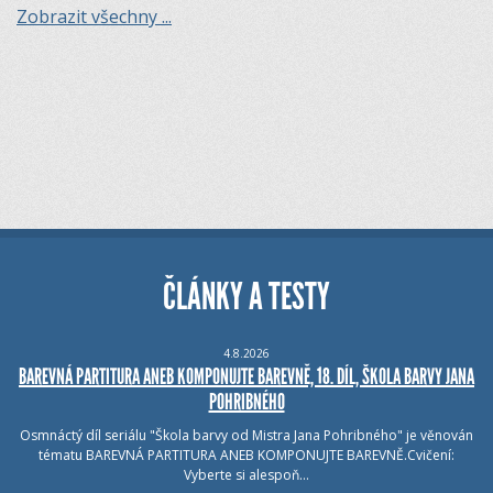
Zobrazit všechny ...
ČLÁNKY A TESTY
4.8.2026
BAREVNÁ PARTITURA ANEB KOMPONUJTE BAREVNĚ, 18. DÍL, ŠKOLA BARVY JANA
POHRIBNÉHO
Osmnáctý díl seriálu "Škola barvy od Mistra Jana Pohribného" je věnován
tématu BAREVNÁ PARTITURA ANEB KOMPONUJTE BAREVNĚ.Cvičení:
Vyberte si alespoň…