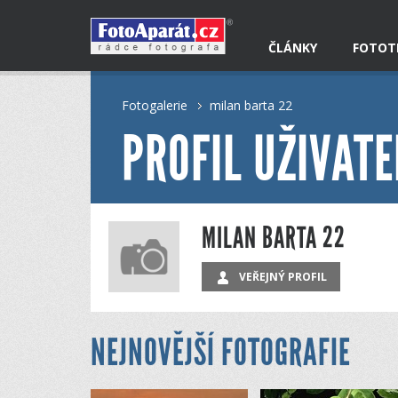
ČLÁNKY
FOTOT
Fotogalerie
milan barta 22
PROFIL UŽIVATE
MILAN BARTA 22
VEŘEJNÝ PROFIL
NEJNOVĚJŠÍ FOTOGRAFIE