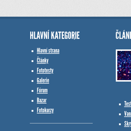
HLAVNÍ KATEGORIE
ČLÁN
Hlavní strana
Články
Fototesty
Galerie
Fórum
Bazar
Tes
Fotokurzy
Vana
Skr