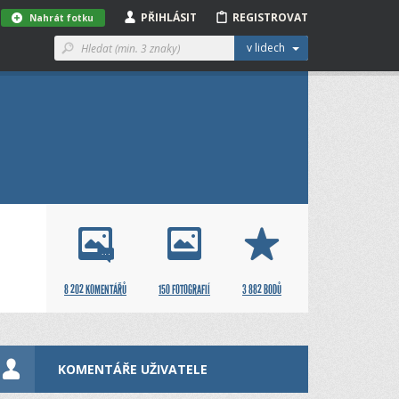
PŘIHLÁSIT
REGISTROVAT
Nahrát fotku
v lidech
8 202 KOMENTÁŘŮ
150 FOTOGRAFIÍ
3 882 BODŮ
KOMENTÁŘE UŽIVATELE