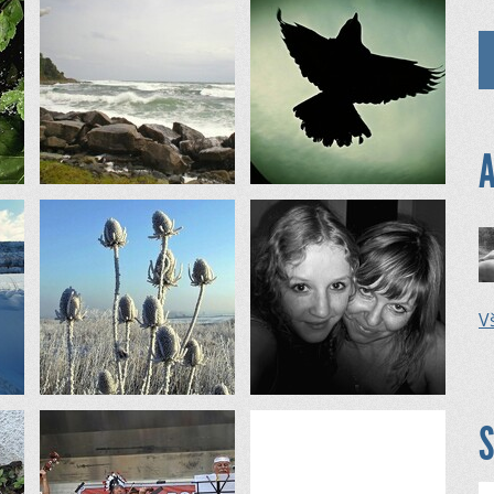
A
Vš
S