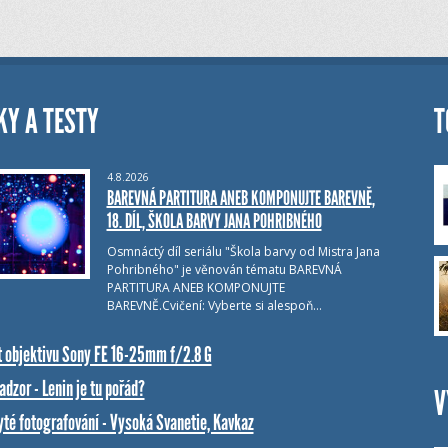
KY A TESTY
T
4.8.2026
BAREVNÁ PARTITURA ANEB KOMPONUJTE BAREVNĚ,
18. DÍL, ŠKOLA BARVY JANA POHRIBNÉHO
Osmnáctý díl seriálu "Škola barvy od Mistra Jana
Pohribného" je věnován tématu BAREVNÁ
PARTITURA ANEB KOMPONUJTE
BAREVNĚ.Cvičení: Vyberte si alespoň…
t objektivu Sony FE 16-25mm f/2.8 G
dzor - Lenin je tu pořád?
V
yté fotografování - Vysoká Svanetie, Kavkaz