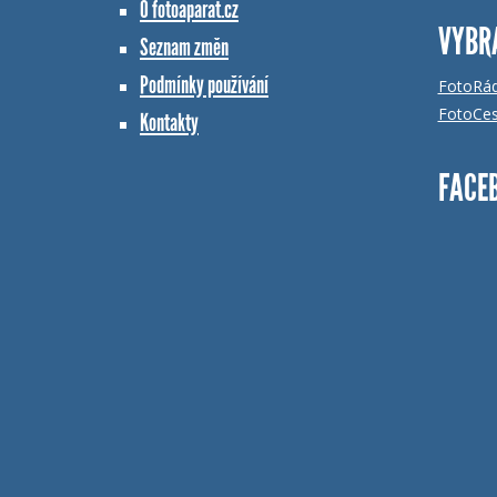
O fotoaparat.cz
VYBR
Seznam změn
Podmínky používání
FotoRá
FotoCes
Kontakty
FACE