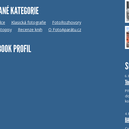
ANÉ KATEGORIE
dce
Klasická fotografie
FotoRozhovory
topisy
Recenze knih
O FotoAparátu.cz
BOOK PROFIL
S
6.
Té
Př
do
ko
4.
BA
Cv