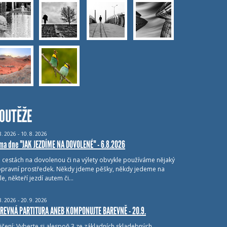
OUTĚŽE
8.
2026 - 10.
8.
2026
ma dne "JAK JEZDÍME NA DOVOLENÉ" - 6.8.2026
i cestách na dovolenou či na výlety obvykle používáme nějaký
pravní prostředek. Někdy jdeme pěšky, někdy jedeme na
le, někteří jezdí autem či…
8.
2026 - 20.
9.
2026
REVNÁ PARTITURA ANEB KOMPONUJTE BAREVNĚ - 20.9.
ičení: Vyberte si alespoň 3 ze základních skladebných