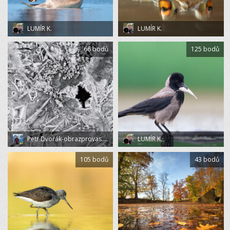
LUMÍR K.
LUMÍR K.
66 bodů
125 bodů
Petr Dvořák-obrazprovas.cz
LUMÍR K.
105 bodů
43 bodů