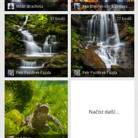
Milan Strachota
Petr Dvořák-obrazprovas.cz
57 bodů
77 bodů
Petr Pazdírek Pazďa
Petr Pazdírek Pazďa
Načíst další ...