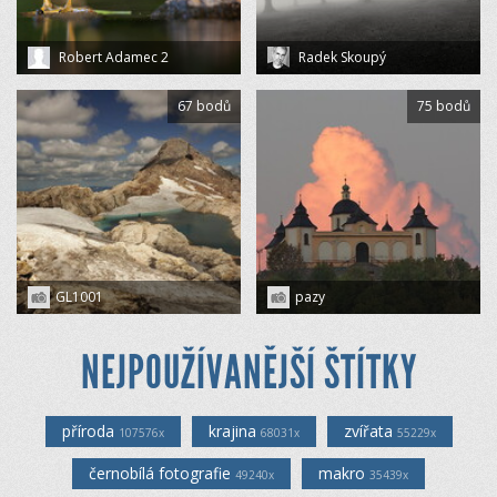
Robert Adamec 2
Radek Skoupý
67 bodů
75 bodů
GL1001
pazy
NEJPOUŽÍVANĚJŠÍ ŠTÍTKY
příroda
krajina
zvířata
107576x
68031x
55229x
černobílá fotografie
makro
49240x
35439x