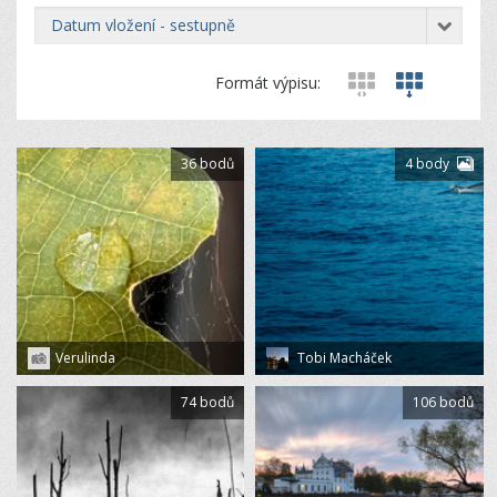
datum vložení - sestupně
Formát výpisu:
36 bodů
4 body
Verulinda
Tobi Macháček
74 bodů
106 bodů