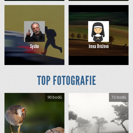
Sysho
Irena Brožová
TOP FOTOGRAFIE
90 bodů
72 bodů