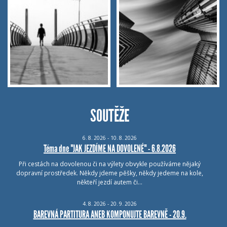
SOUTĚŽE
6.
8.
2026 - 10.
8.
2026
Téma dne "JAK JEZDÍME NA DOVOLENÉ" - 6.8.2026
Při cestách na dovolenou či na výlety obvykle používáme nějaký
dopravní prostředek. Někdy jdeme pěšky, někdy jedeme na kole,
někteří jezdí autem či…
4.
8.
2026 - 20.
9.
2026
BAREVNÁ PARTITURA ANEB KOMPONUJTE BAREVNĚ - 20.9.