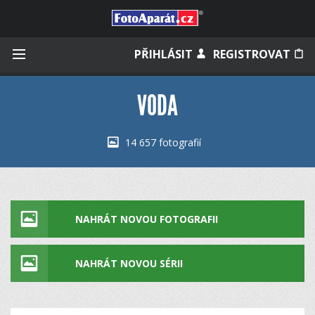
Přihlásit se
PŘIHLÁSIT
REGISTROVAT
VODA
Zapamatovat
14 657 fotografií
Zapomněli jste heslo?
Měli jste účet na starém webu?
NAHRÁT NOVOU FOTOGRAFII
NAHRÁT NOVOU SÉRII