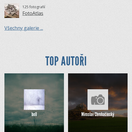
125 fotografií
FotoAtlas
Všechny galerie ...
TOP AUTOŘI
bell
Miroslav Chrobačinský