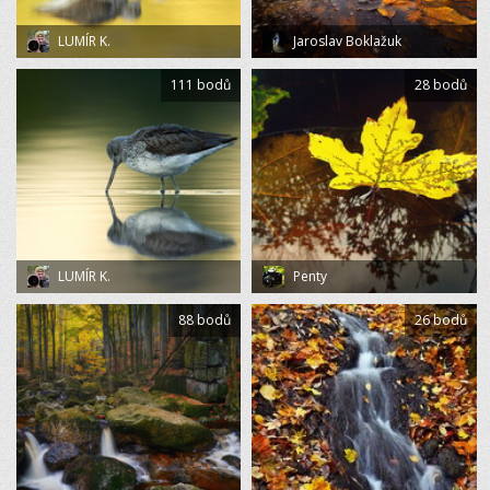
LUMÍR K.
Jaroslav Boklažuk
111 bodů
28 bodů
LUMÍR K.
Penty
88 bodů
26 bodů