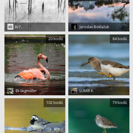
Br7...
Jaroslav Boklažuk
20 bodů
84 bodů
Eli Segmüller
LUMÍR K.
102 bodů
79 bodů