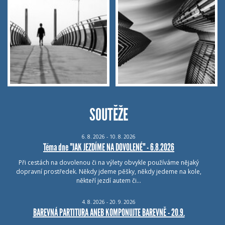
SOUTĚŽE
6.
8.
2026 - 10.
8.
2026
Téma dne "JAK JEZDÍME NA DOVOLENÉ" - 6.8.2026
Při cestách na dovolenou či na výlety obvykle používáme nějaký
dopravní prostředek. Někdy jdeme pěšky, někdy jedeme na kole,
někteří jezdí autem či…
4.
8.
2026 - 20.
9.
2026
BAREVNÁ PARTITURA ANEB KOMPONUJTE BAREVNĚ - 20.9.