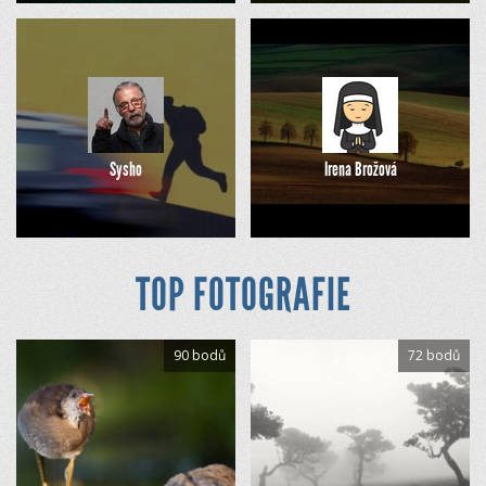
Sysho
Irena Brožová
TOP FOTOGRAFIE
90 bodů
72 bodů