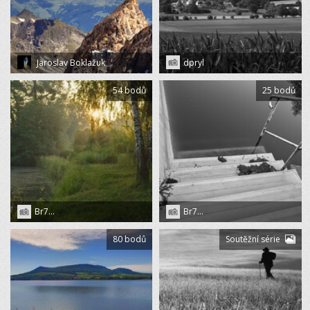
Jaroslav Boklažuk
dpryl
54 bodů
25 bodů
Br7...
Br7...
80 bodů
Soutěžní série