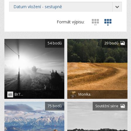
datum vložení - sestupně
Formát výpisu:
54 bodů
29 bodů
Br7...
Monika.
75 bodů
Soutěžní série