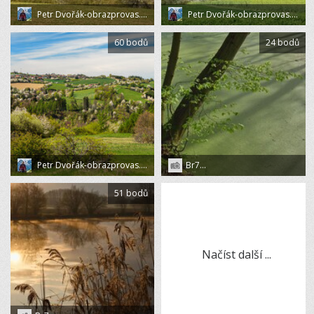
Petr Dvořák-obrazprovas.cz
Petr Dvořák-obrazprovas.cz
60 bodů
24 bodů
Petr Dvořák-obrazprovas.cz
Br7...
51 bodů
Načíst další ...