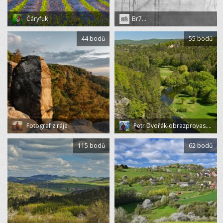
Čáryfuk
Br7...
44 bodů
55 bodů
Fotograf z ráje
Petr Dvořák-obrazprovas.cz
115 bodů
62 bodů