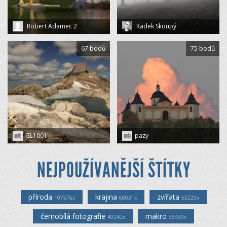
Robert Adamec 2
Radek Skoupý
67 bodů
75 bodů
GL1001
pazy
NEJPOUŽÍVANĚJŠÍ ŠTÍTKY
příroda
krajina
zvířata
107576x
68031x
55229x
černobílá fotografie
makro
49240x
35439x