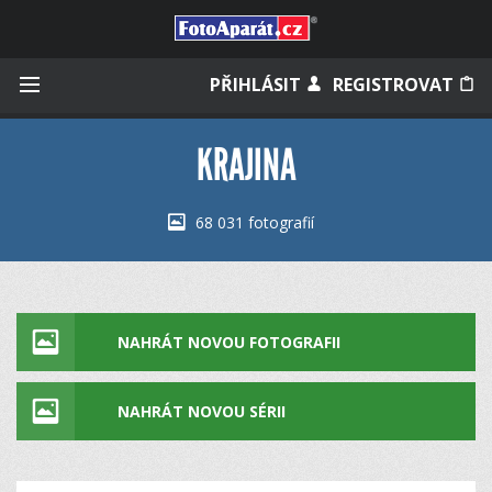
Přihlásit se
PŘIHLÁSIT
REGISTROVAT
KRAJINA
Zapamatovat
68 031 fotografií
Zapomněli jste heslo?
Měli jste účet na starém webu?
NAHRÁT NOVOU FOTOGRAFII
NAHRÁT NOVOU SÉRII