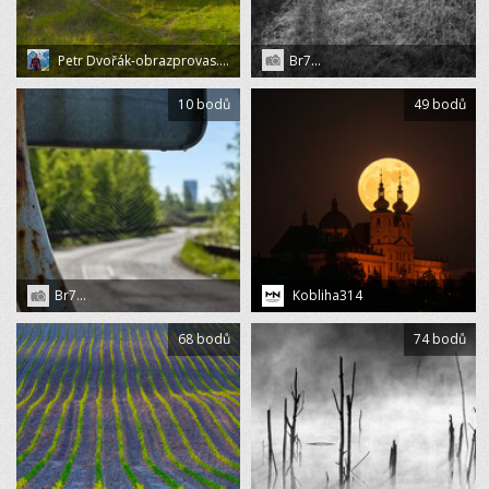
Petr Dvořák-obrazprovas.cz
Br7...
10 bodů
49 bodů
Br7...
Kobliha314
68 bodů
74 bodů