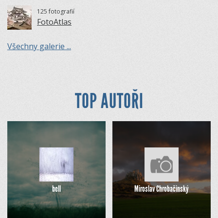
125 fotografií
FotoAtlas
Všechny galerie ...
TOP AUTOŘI
bell
Miroslav Chrobačinský