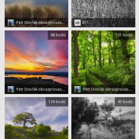
Petr Dvořák-obrazprovas.cz
Br7...
98 bodů
101 bodů
Petr Dvořák-obrazprovas.cz
Petr Dvořák-obrazprovas.cz
136 bodů
45 bodů