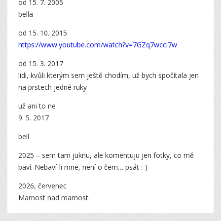
od 15. 7. 2005
bella
od 15. 10. 2015
https://www.youtube.com/watch?v=7GZq7wcci7w
od 15. 3. 2017
lidi, kvůli kterým sem ještě chodím, už bych spočítala jen
na prstech jedné ruky
už ani to ne
9. 5. 2017
bell
2025 – sem tam juknu, ale komentuju jen fotky, co mě
baví. Nebaví-li mne, není o čem… psát :-)
2026, červenec
Marnost nad marnost.