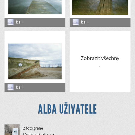
bell
bell
Zobrazit všechny
...
bell
ALBA UŽIVATELE
2 fotografie
Výchozí album