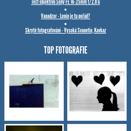
Test objektivu Sony FE 16-25mm f/2.8 G
Vanadzor - Lenin je tu pořád?
Skryté fotografování - Vysoká Svanetie, Kavkaz
TOP FOTOGRAFIE