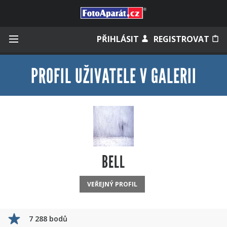
Přihlásit se
PŘIHLÁSIT
REGISTROVAT
PROFIL UŽIVATELE V GALERII
Zapamatovat
Zapomněli jste heslo?
Měli jste účet na starém webu?
BELL
VEŘEJNÝ PROFIL
7 288 bodů