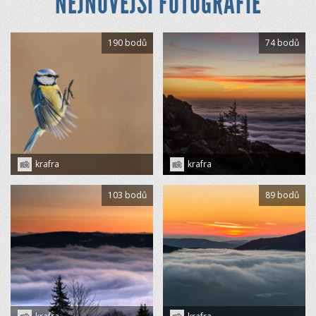
NEJNOVĚJŠÍ FOTOGRAFIE
190 bodů
74 bodů
krafra
krafra
103 bodů
89 bodů