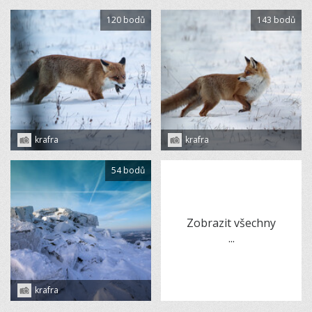
120 bodů
143 bodů
krafra
krafra
54 bodů
Zobrazit všechny
...
krafra