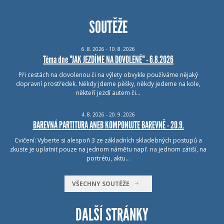
SOUTĚŽE
6.
8.
2026 - 10.
8.
2026
Téma dne "JAK JEZDÍME NA DOVOLENÉ" - 6.8.2026
Při cestách na dovolenou či na výlety obvykle používáme nějaký
dopravní prostředek. Někdy jdeme pěšky, někdy jedeme na kole,
někteří jezdí autem či…
4.
8.
2026 - 20.
9.
2026
BAREVNÁ PARTITURA ANEB KOMPONUJTE BAREVNĚ - 20.9.
Cvičení: Vyberte si alespoň 3 ze základních skladebných postupů a
zkuste je uplatnit pouze na jednom námětu např. na jednom zátiší, na
portrétu, aktu…
VŠECHNY SOUTĚŽE
DALŠÍ STRÁNKY