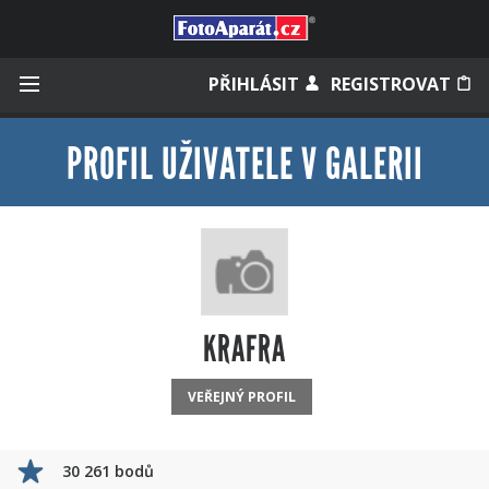
Přihlásit se
PŘIHLÁSIT
REGISTROVAT
PROFIL UŽIVATELE V GALERII
Zapamatovat
Zapomněli jste heslo?
Měli jste účet na starém webu?
KRAFRA
VEŘEJNÝ PROFIL
30 261 bodů