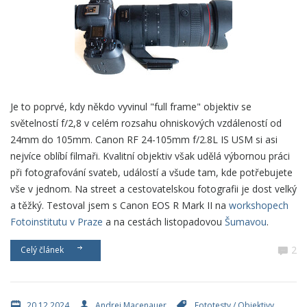
Je to poprvé, kdy někdo vyvinul "full frame" objektiv se
světelností f/2,8 v celém rozsahu ohniskových vzdáleností od
24mm do 105mm. Canon RF 24-105mm f/2.8L IS USM si asi
nejvíce oblíbí filmaři. Kvalitní objektiv však udělá výbornou práci
při fotografování svateb, událostí a všude tam, kde potřebujete
vše v jednom. Na street a cestovatelskou fotografii je dost velký
a těžký. Testoval jsem s Canon EOS R Mark II na
workshopech
Fotoinstitutu v Praze
a na cestách listopadovou
Šumavou
.
2
Celý článek
20.12.2024
Andrej Macenauer
Fototesty
/
Objektivy