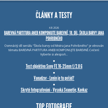
ČLÁNKY A TESTY
4.8.2026
BAREVNÁ PARTITURA ANEB KOMPONUJTE BAREVNĚ, 18. DÍL, ŠKOLA BARVY JANA
POHRIBNÉHO
Osmnáctý díl seriálu "Škola barvy od Mistra Jana Pohribného" je věnován
tématu BAREVNÁ PARTITURA ANEB KOMPONUJTE BAREVNĚ.Cvičení:
Vyberte si alespoň…
Test objektivu Sony FE 16-25mm f/2.8 G
Vanadzor - Lenin je tu pořád?
Skryté fotografování - Vysoká Svanetie, Kavkaz
TOP FOTOGRAFIE