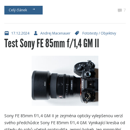
7
Celý článek
17.12.2024
Andrej Macenauer
Fototesty
/
Objektivy
Test Sony FE 85mm f/1,4 GM II
Sony FE 85mm f/1,4 GM II je zejména opticky vylepšenou verzí
svého předchůdce Sony FE 85mm f/1,4 GM. Vynikající kresba od
středu do rohů včetně protisvětla, jemný bokeh. Jen minimální