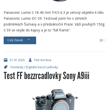
Panasonic Lumix S 18-40 mm f/4.5-6.3 je setový objektiv k tělu
Panasonic Lumix DC-S9. Testoval jsem ho v zimních
podmínkách Šumavy a v předvánoční Praze. Váží pouhých 150g.
S S9 se vejde do kapsy a je to “full frame”.
2
Celý článek
21.01.2025
Petr Koritina
Fototesty
/
Digitální bezzrcadlovky
Test FF bezzrcadlovky Sony A9iii