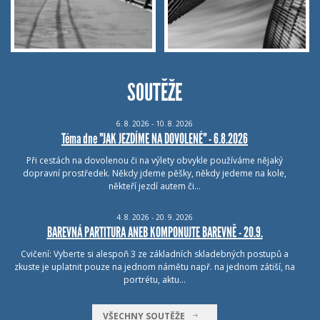
SOUTĚŽE
6.
8.
2026 - 10.
8.
2026
Téma dne "JAK JEZDÍME NA DOVOLENÉ" - 6.8.2026
Při cestách na dovolenou či na výlety obvykle používáme nějaký
dopravní prostředek. Někdy jdeme pěšky, někdy jedeme na kole,
někteří jezdí autem či…
4.
8.
2026 - 20.
9.
2026
BAREVNÁ PARTITURA ANEB KOMPONUJTE BAREVNĚ - 20.9.
Cvičení: Vyberte si alespoň 3 ze základních skladebných postupů a
zkuste je uplatnit pouze na jednom námětu např. na jednom zátiší, na
portrétu, aktu…
VŠECHNY SOUTĚŽE