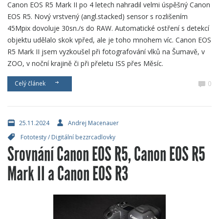
Canon EOS R5 Mark II po 4 letech nahradil velmi úspěšný Canon
EOS R5. Nový vrstvený (angl.stacked) sensor s rozlišením
45Mpix dovoluje 30sn./s do RAW. Automatické ostření s detekcí
objektu udělalo skok vpřed, ale je toho mnohem víc. Canon EOS
R5 Mark II jsem vyzkoušel při fotografování vlků na Šumavě, v
ZOO, v noční krajině či při přeletu ISS přes Měsíc.
0
Celý článek
25.11.2024
Andrej Macenauer
Fototesty
/
Digitální bezzrcadlovky
Srovnání Canon EOS R5, Canon EOS R5
Mark II a Canon EOS R3