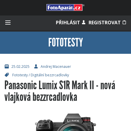
Přihlásit se
PŘIHLÁSIT
REGISTROVAT
FOTOTESTY
Zapamatovat
25.02.2025
Andrej Macenauer
Fototesty
/
Digitální bezzrcadlovky
Zapomněli jste heslo?
Panasonic Lumix S1R Mark II - nová
Měli jste účet na starém webu?
vlajková bezzrcadlovka