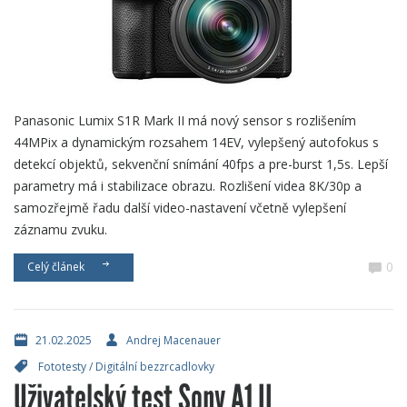
Panasonic Lumix S1R Mark II má nový sensor s rozlišením
44MPix a dynamickým rozsahem 14EV, vylepšený autofokus s
detekcí objektů, sekvenční snímání 40fps a pre-burst 1,5s. Lepší
parametry má i stabilizace obrazu. Rozlišení videa 8K/30p a
samozřejmě řadu další video-nastavení včetně vylepšení
záznamu zvuku.
0
Celý článek
21.02.2025
Andrej Macenauer
Fototesty
/
Digitální bezzrcadlovky
Uživatelský test Sony A1 II