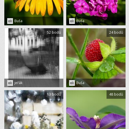
Buša
Buša
52 bodů
24 bodů
jeřák
Buša
13 bodů
48 bodů