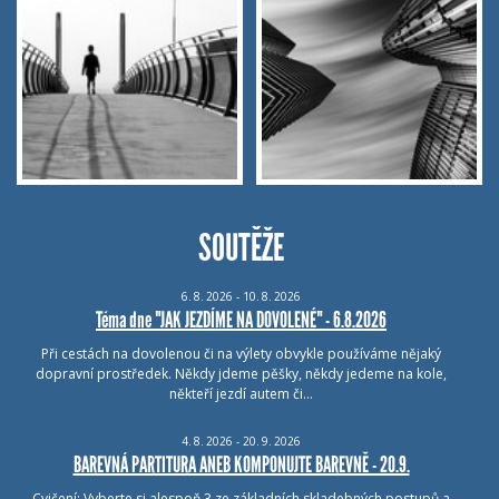
SOUTĚŽE
6.
8.
2026 - 10.
8.
2026
Téma dne "JAK JEZDÍME NA DOVOLENÉ" - 6.8.2026
Při cestách na dovolenou či na výlety obvykle používáme nějaký
dopravní prostředek. Někdy jdeme pěšky, někdy jedeme na kole,
někteří jezdí autem či…
4.
8.
2026 - 20.
9.
2026
BAREVNÁ PARTITURA ANEB KOMPONUJTE BAREVNĚ - 20.9.
Cvičení: Vyberte si alespoň 3 ze základních skladebných postupů a