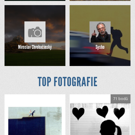
Miroslav Chrobačinský
Sysho
TOP FOTOGRAFIE
71 bodů