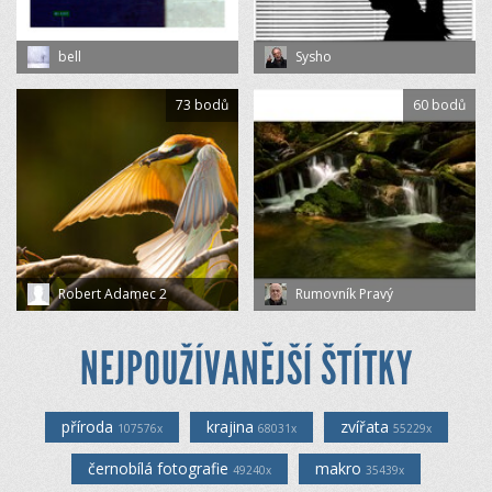
bell
Sysho
73 bodů
60 bodů
Robert Adamec 2
Rumovník Pravý
NEJPOUŽÍVANĚJŠÍ ŠTÍTKY
příroda
krajina
zvířata
107576x
68031x
55229x
černobílá fotografie
makro
49240x
35439x