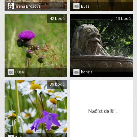
Irena Brožová
Buša
42 bodů
13 bodů
Buša
honzjel
39 bodů
Načíst další ...