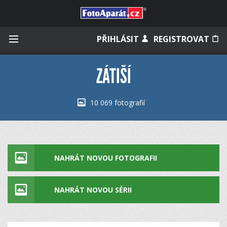
Přihlásit se
PŘIHLÁSIT
REGISTROVAT
ZÁTIŠÍ
Zapamatovat
10 069 fotografií
Zapomněli jste heslo?
Měli jste účet na starém webu?
NAHRÁT NOVOU FOTOGRAFII
NAHRÁT NOVOU SÉRII