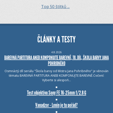
Top 50 štítků ...
ČLÁNKY A TESTY
4.8.2026
BAREVNÁ PARTITURA ANEB KOMPONUJTE BAREVNĚ, 18. DÍL, ŠKOLA BARVY JANA
POHRIBNÉHO
Osmnáctý díl seriálu "Škola barvy od Mistra Jana Pohribného" je věnován
tématu BAREVNÁ PARTITURA ANEB KOMPONUJTE BAREVNĚ.Cvičení:
Vyberte si alespoň…
Test objektivu Sony FE 16-25mm f/2.8 G
Vanadzor - Lenin je tu pořád?