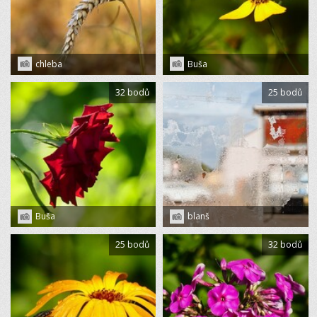
chleba
Buša
32 bodů
25 bodů
Buša
blanš
25 bodů
32 bodů