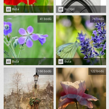
Buša
honzjel
41 bodů
76 bodů
Buša
Buša
166 bodů
122 bodů