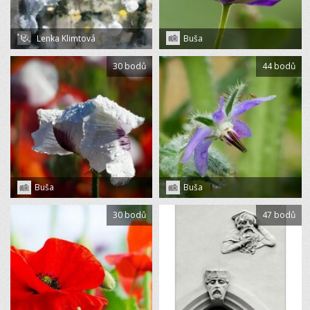
Lenka Klimtová
Buša
30 bodů
44 bodů
Buša
Buša
30 bodů
47 bodů