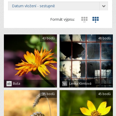
datum vložení - sestupně
Formát výpisu:
43 bodů
48 bodů
Buša
Lenka Klimtová
35 bodů
45 bodů