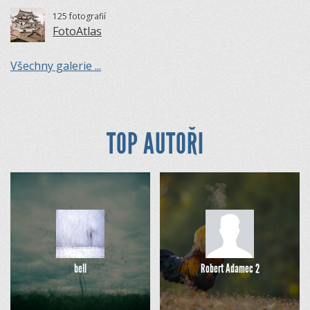
125 fotografií
FotoAtlas
Všechny galerie ...
TOP AUTOŘI
bell
Robert Adamec 2