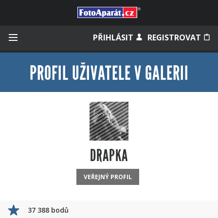
Přihlásit se
PŘIHLÁSIT
REGISTROVAT
PROFIL UŽIVATELE V GALERII
Zapamatovat
Zapomněli jste heslo?
Měli jste účet na starém webu?
DRAPKA
VEŘEJNÝ PROFIL
37 388 bodů