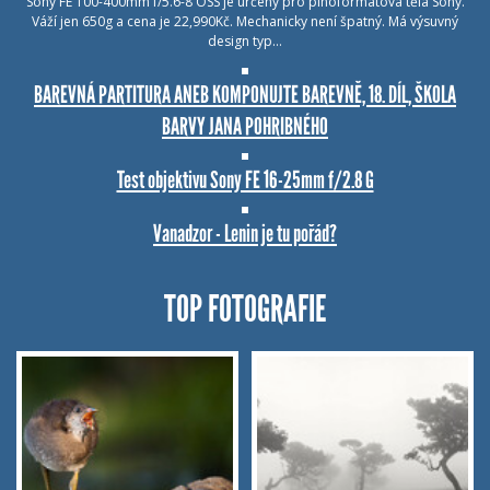
Sony FE 100-400mm f/5.6-8 OSS je určený pro plnoformátová těla Sony.
Váží jen 650g a cena je 22,990Kč. Mechanicky není špatný. Má výsuvný
design typ…
BAREVNÁ PARTITURA ANEB KOMPONUJTE BAREVNĚ, 18. DÍL, ŠKOLA
BARVY JANA POHRIBNÉHO
Test objektivu Sony FE 16-25mm f/2.8 G
Vanadzor - Lenin je tu pořád?
TOP FOTOGRAFIE