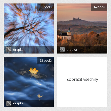
30 bodů
34 bodů
drapka
drapka
53 bodů
Zobrazit všechny
...
drapka