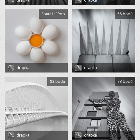
drapka
drapka
Soutěžní foto
55 bodů
drapka
drapka
83 bodů
73 bodů
drapka
drapka