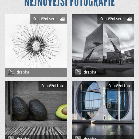
NEJNOVĚJŠÍ FOTOGRAFIE
Soutěžní série
Soutěžní série
drapka
drapka
Soutěžní foto
Soutěžní foto