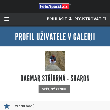
Přihlásit se
PŘIHLÁSIT
REGISTROVAT
PROFIL UŽIVATELE V GALERII
Zapamatovat
Zapomněli jste heslo?
Měli jste účet na starém webu?
DAGMAR STŘÍBRNÁ - SHARON
VEŘEJNÝ PROFIL
79 190 bodů