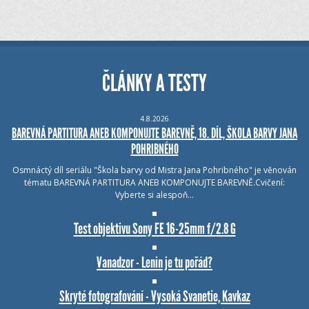
ČLÁNKY A TESTY
4.8.2026
BAREVNÁ PARTITURA ANEB KOMPONUJTE BAREVNĚ, 18. DÍL, ŠKOLA BARVY JANA
POHRIBNÉHO
Osmnáctý díl seriálu "Škola barvy od Mistra Jana Pohribného" je věnován
tématu BAREVNÁ PARTITURA ANEB KOMPONUJTE BAREVNĚ.Cvičení:
Vyberte si alespoň…
Test objektivu Sony FE 16-25mm f/2.8 G
Vanadzor - Lenin je tu pořád?
Skryté fotografování - Vysoká Svanetie, Kavkaz