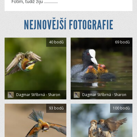
Fotím, tudíž žiju ...............
NEJNOVĚJŠÍ FOTOGRAFIE
40 bodů
69 bodů
Dagmar Stříbrná - Sharon
Dagmar Stříbrná - Sharon
93 bodů
100 bodů