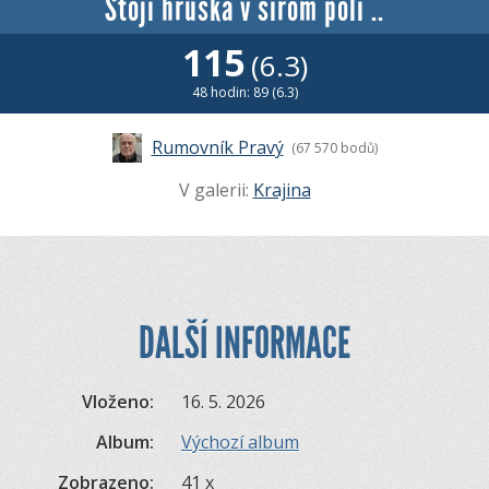
Stojí hruška v širom poli ..
115
(6.3)
48 hodin: 89 (6.3)
Rumovník Pravý
(67 570 bodů)
V galerii:
Krajina
DALŠÍ INFORMACE
Vloženo:
16. 5. 2026
Album:
Výchozí album
Zobrazeno:
41 x