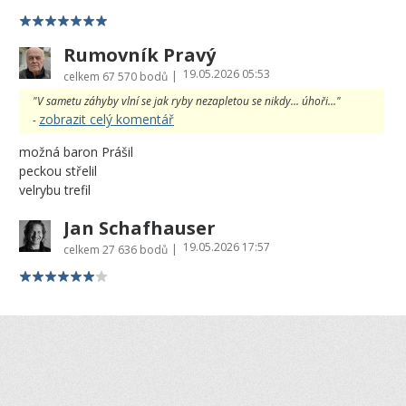
Rumovník Pravý
19.05.2026 05:53
|
celkem
67 570 bodů
"V sametu záhyby vlní se jak ryby nezapletou se nikdy... úhoři..."
zobrazit celý komentář
-
možná baron Prášil
peckou střelil
velrybu trefil
Jan Schafhauser
19.05.2026 17:57
|
celkem
27 636 bodů