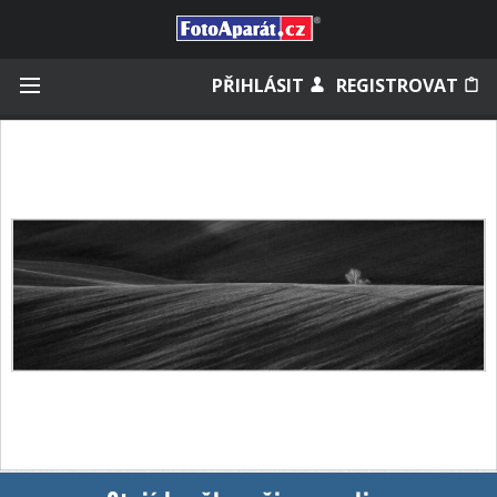
Přihlásit se
PŘIHLÁSIT
REGISTROVAT
Zapamatovat
Zapomněli jste heslo?
Měli jste účet na starém webu?