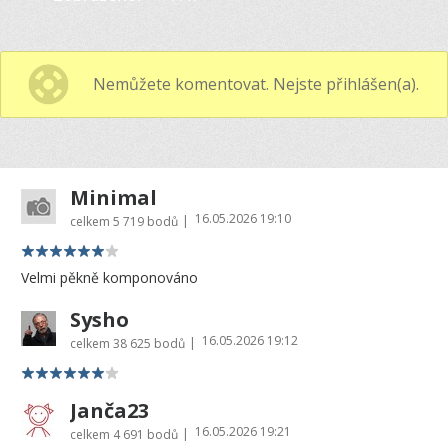
Nemůžete komentovat. Nejste přihlášen(a).
Minimal
16.05.2026 19:10
|
celkem
5 719 bodů
Velmi pěkně komponováno
Sysho
16.05.2026 19:12
|
celkem
38 625 bodů
Janča23
16.05.2026 19:21
|
celkem
4 691 bodů