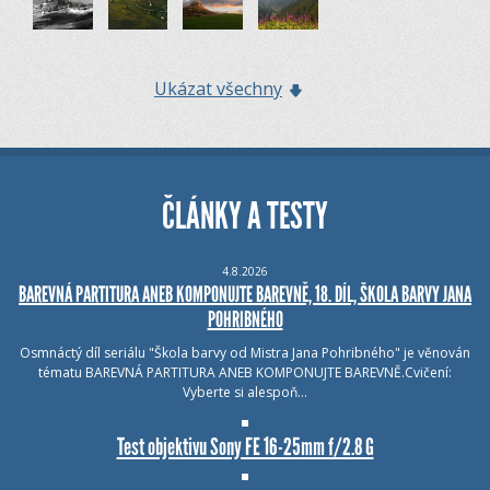
Ukázat všechny
ČLÁNKY A TESTY
4.8.2026
BAREVNÁ PARTITURA ANEB KOMPONUJTE BAREVNĚ, 18. DÍL, ŠKOLA BARVY JANA
POHRIBNÉHO
Osmnáctý díl seriálu "Škola barvy od Mistra Jana Pohribného" je věnován
tématu BAREVNÁ PARTITURA ANEB KOMPONUJTE BAREVNĚ.Cvičení:
Vyberte si alespoň…
Test objektivu Sony FE 16-25mm f/2.8 G