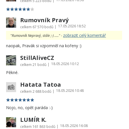
|
celkem
5 223 bodů
Rumovník Pravý
17.05.2026 18:52
|
celkem
67 570 bodů
zobrazit celý komentář
"Rumovník Nepravý, stále ;-) ....." -
naopak, Pravák si vzpomněl na kořeny :)
StillAliveCZ
18.05.2026 10:12
|
celkem
21 bodů
Pěkné.
Hatata Tatoa
18.05.2026 10:48
|
celkem
2 688 bodů
Nojo, no, opět paráda :-)
LUMÍR K.
18.05.2026 16:08
|
celkem
161 863 bodů