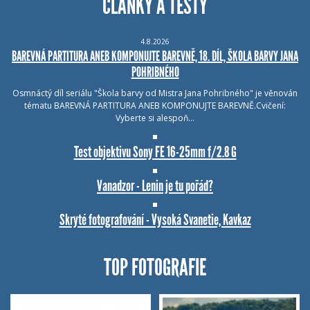
ČLÁNKY A TESTY
4.8.2026
BAREVNÁ PARTITURA ANEB KOMPONUJTE BAREVNĚ, 18. DÍL, ŠKOLA BARVY JANA
POHRIBNÉHO
Osmnáctý díl seriálu "Škola barvy od Mistra Jana Pohribného" je věnován
tématu BAREVNÁ PARTITURA ANEB KOMPONUJTE BAREVNĚ.Cvičení:
Vyberte si alespoň…
Test objektivu Sony FE 16-25mm f/2.8 G
Vanadzor - Lenin je tu pořád?
Skryté fotografování - Vysoká Svanetie, Kavkaz
TOP FOTOGRAFIE