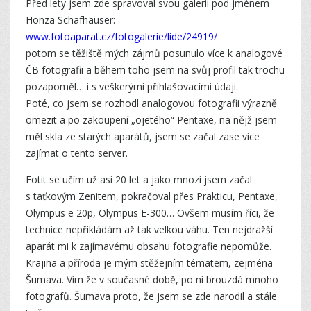
Před lety jsem zde spravoval svou galerii pod jménem
Honza Schafhauser:
www.fotoaparat.cz/fotogalerie/lide/24919/
potom se těžiště mých zájmů posunulo více k analogové
ČB fotografii a během toho jsem na svůj profil tak trochu
pozapoměl… i s veškerými přihlašovacími údaji.
Poté, co jsem se rozhodl analogovou fotografii výrazně
omezit a po zakoupení „ojetého“ Pentaxe, na nějž jsem
měl skla ze starých aparátů, jsem se začal zase více
zajímat o tento server.
Fotit se učím už asi 20 let a jako mnozí jsem začal
s taťkovým Zenitem, pokračoval přes Prakticu, Pentaxe,
Olympus e 20p, Olympus E-300… Ovšem musím říci, že
technice nepřikládám až tak velkou váhu. Ten nejdražší
aparát mi k zajímavému obsahu fotografie nepomůže.
Krajina a příroda je mým stěžejním tématem, zejména
Šumava. Vím že v současné době, po ní brouzdá mnoho
fotografů. Šumava proto, že jsem se zde narodil a stále