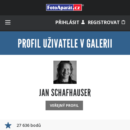
Přihlásit se
PŘIHLÁSIT
REGISTROVAT
PROFIL UŽIVATELE V GALERII
Zapamatovat
Zapomněli jste heslo?
Měli jste účet na starém webu?
JAN SCHAFHAUSER
VEŘEJNÝ PROFIL
27 636 bodů