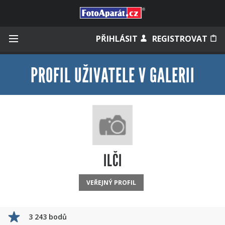
Přihlásit se
PŘIHLÁSIT
REGISTROVAT
PROFIL UŽIVATELE V GALERII
Zapamatovat
Zapomněli jste heslo?
Měli jste účet na starém webu?
ILČI
VEŘEJNÝ PROFIL
3 243 bodů