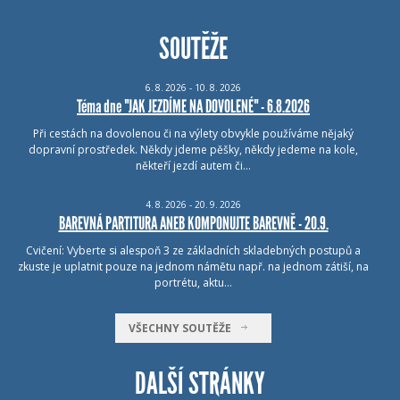
SOUTĚŽE
6.
8.
2026 - 10.
8.
2026
Téma dne "JAK JEZDÍME NA DOVOLENÉ" - 6.8.2026
Při cestách na dovolenou či na výlety obvykle používáme nějaký
dopravní prostředek. Někdy jdeme pěšky, někdy jedeme na kole,
někteří jezdí autem či…
4.
8.
2026 - 20.
9.
2026
BAREVNÁ PARTITURA ANEB KOMPONUJTE BAREVNĚ - 20.9.
Cvičení: Vyberte si alespoň 3 ze základních skladebných postupů a
zkuste je uplatnit pouze na jednom námětu např. na jednom zátiší, na
portrétu, aktu…
VŠECHNY SOUTĚŽE
DALŠÍ STRÁNKY