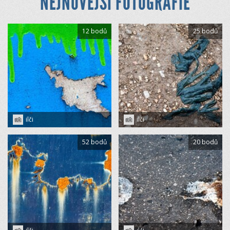
NEJNOVĚJŠÍ FOTOGRAFIE
12 bodů
25 bodů
ilči
ilči
52 bodů
20 bodů