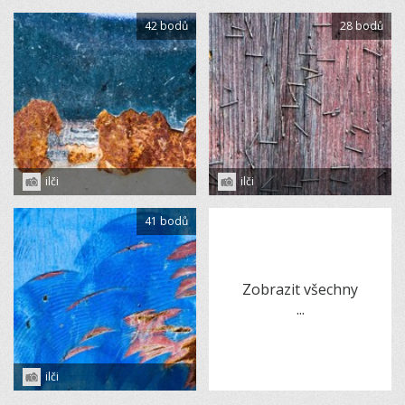
42 bodů
28 bodů
ilči
ilči
41 bodů
Zobrazit všechny
...
ilči