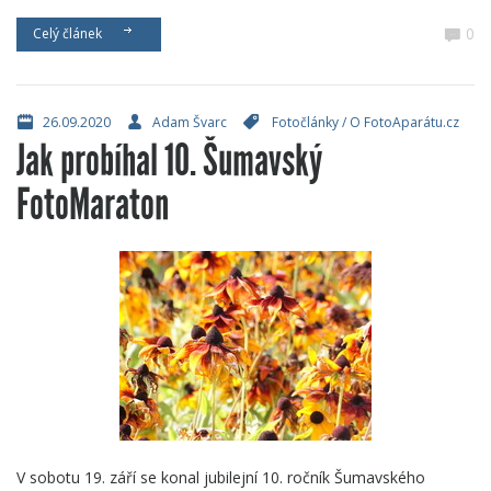
0
Celý článek
26.09.2020
Adam Švarc
Fotočlánky
/
O FotoAparátu.cz
Jak probíhal 10. Šumavský
FotoMaraton
V sobotu 19. září se konal jubilejní 10. ročník Šumavského