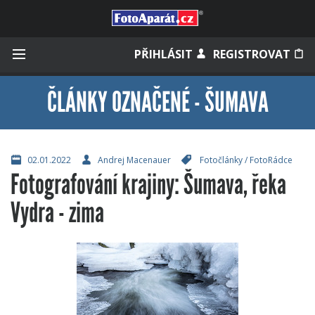
Přihlásit se
PŘIHLÁSIT
REGISTROVAT
ČLÁNKY OZNAČENÉ - ŠUMAVA
Zapamatovat
02.01.2022
Andrej Macenauer
Fotočlánky
/
FotoRádce
Fotografování krajiny: Šumava, řeka
Zapomněli jste heslo?
Vydra - zima
Měli jste účet na starém webu?