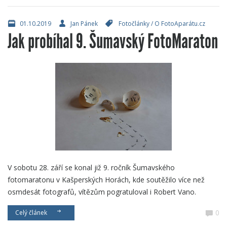
01.10.2019
Jan Pánek
Fotočlánky
/
O FotoAparátu.cz
Jak probíhal 9. Šumavský FotoMaraton
V sobotu 28. září se konal již 9. ročník Šumavského
fotomaratonu v Kašperských Horách, kde soutěžilo více než
osmdesát fotografů, vítězům pogratuloval i Robert Vano.
0
Celý článek