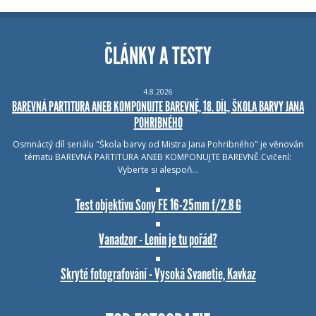
ČLÁNKY A TESTY
4.8.2026
BAREVNÁ PARTITURA ANEB KOMPONUJTE BAREVNĚ, 18. DÍL, ŠKOLA BARVY JANA
POHRIBNÉHO
Osmnáctý díl seriálu "Škola barvy od Mistra Jana Pohribného" je věnován
tématu BAREVNÁ PARTITURA ANEB KOMPONUJTE BAREVNĚ.Cvičení:
Vyberte si alespoň…
Test objektivu Sony FE 16-25mm f/2.8 G
Vanadzor - Lenin je tu pořád?
Skryté fotografování - Vysoká Svanetie, Kavkaz