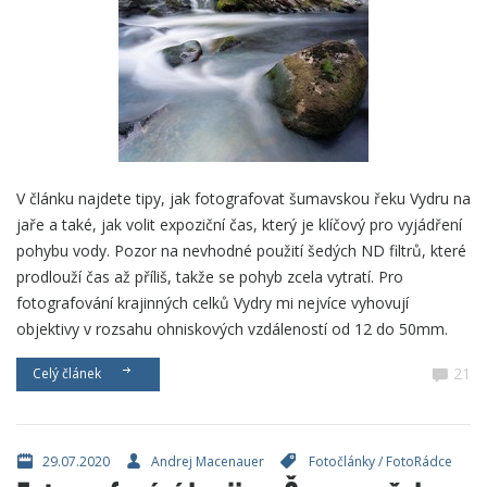
V článku najdete tipy, jak fotografovat šumavskou řeku Vydru na
jaře a také, jak volit expoziční čas, který je klíčový pro vyjádření
pohybu vody. Pozor na nevhodné použití šedých ND filtrů, které
prodlouží čas až příliš, takže se pohyb zcela vytratí. Pro
fotografování krajinných celků Vydry mi nejvíce vyhovují
objektivy v rozsahu ohniskových vzdáleností od 12 do 50mm.
21
Celý článek
29.07.2020
Andrej Macenauer
Fotočlánky
/
FotoRádce