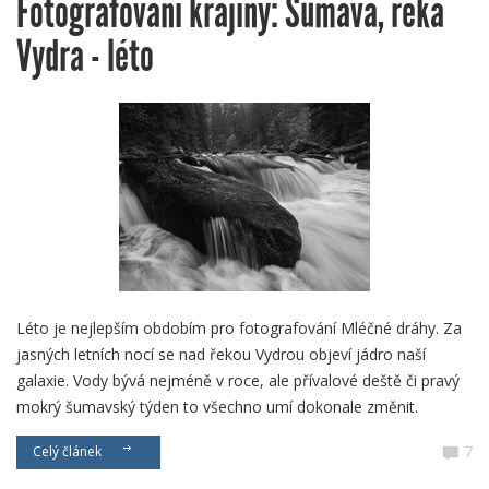
Fotografování krajiny: Šumava, řeka
Vydra - léto
Léto je nejlepším obdobím pro fotografování Mléčné dráhy. Za
jasných letních nocí se nad řekou Vydrou objeví jádro naší
galaxie. Vody bývá nejméně v roce, ale přívalové deště či pravý
mokrý šumavský týden to všechno umí dokonale změnit.
7
Celý článek