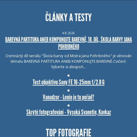
ČLÁNKY A TESTY
4.8.2026
BAREVNÁ PARTITURA ANEB KOMPONUJTE BAREVNĚ, 18. DÍL, ŠKOLA BARVY JANA
POHRIBNÉHO
Osmnáctý díl seriálu "Škola barvy od Mistra Jana Pohribného" je věnován
tématu BAREVNÁ PARTITURA ANEB KOMPONUJTE BAREVNĚ.Cvičení:
Vyberte si alespoň…
Test objektivu Sony FE 16-25mm f/2.8 G
Vanadzor - Lenin je tu pořád?
Skryté fotografování - Vysoká Svanetie, Kavkaz
TOP FOTOGRAFIE