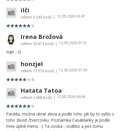
ilči
12.05.2026 03:47
|
celkem
3 243 bodů
Irena Brožová
12.05.2026 07:31
|
celkem
39 813 bodů
supr :-))
honzjel
12.05.2026 07:39
|
celkem
17 578 bodů
Hatata Tatoa
12.05.2026 09:04
|
celkem
2 688 bodů
Paráda, možná ubrat zleva a podle toho jak by to vyšlo z
toho zkusit čtvercovku. Poznámka Casablanky je podle
mne úplně mimo :-) Ta osoba , vodítko a pes tomu