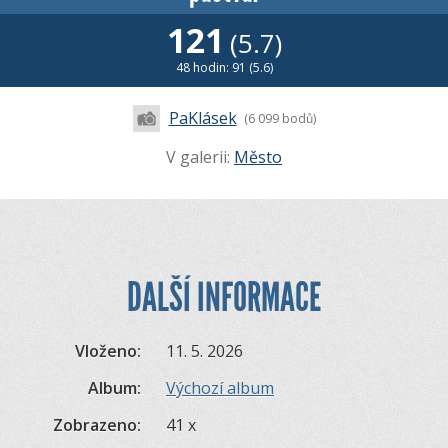
121
(5.7)
48 hodin: 91 (5.6)
PaKlásek
(6 099 bodů)
V galerii:
Město
DALŠÍ INFORMACE
Vloženo:
11. 5. 2026
Album:
Výchozí album
Zobrazeno:
41 x