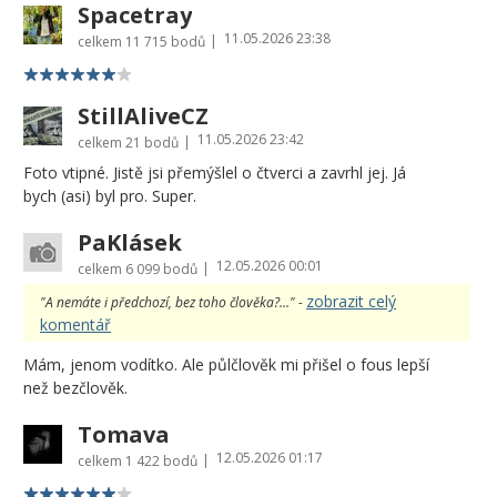
Spacetray
11.05.2026 23:38
|
celkem
11 715 bodů
StillAliveCZ
11.05.2026 23:42
|
celkem
21 bodů
Foto vtipné. Jistě jsi přemýšlel o čtverci a zavrhl jej. Já
bych (asi) byl pro. Super.
PaKlásek
12.05.2026 00:01
|
celkem
6 099 bodů
zobrazit celý
"A nemáte i předchozí, bez toho člověka?..." -
komentář
Mám, jenom vodítko. Ale půlčlověk mi přišel o fous lepší
než bezčlověk.
Tomava
12.05.2026 01:17
|
celkem
1 422 bodů