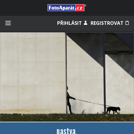
Přihlásit se
PŘIHLÁSIT
REGISTROVAT
Zapamatovat
Zapomněli jste heslo?
Měli jste účet na starém webu?
pastva.