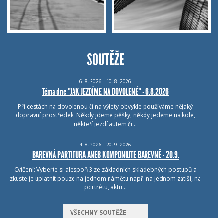
SOUTĚŽE
6.
8.
2026 - 10.
8.
2026
Téma dne "JAK JEZDÍME NA DOVOLENÉ" - 6.8.2026
Při cestách na dovolenou či na výlety obvykle používáme nějaký
dopravní prostředek. Někdy jdeme pěšky, někdy jedeme na kole,
někteří jezdí autem či…
4.
8.
2026 - 20.
9.
2026
BAREVNÁ PARTITURA ANEB KOMPONUJTE BAREVNĚ - 20.9.
Cvičení: Vyberte si alespoň 3 ze základních skladebných postupů a
zkuste je uplatnit pouze na jednom námětu např. na jednom zátiší, na
portrétu, aktu…
VŠECHNY SOUTĚŽE