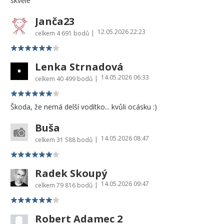
skvělé
Janča23
12.05.2026 22:23
|
celkem
4 691 bodů
Lenka Strnadová
14.05.2026 06:33
|
celkem
40 499 bodů
Škoda, že nemá delší vodítko... kvůli ocásku :)
Buša
14.05.2026 08:47
|
celkem
31 588 bodů
Radek Skoupý
14.05.2026 09:47
|
celkem
79 816 bodů
Robert Adamec 2