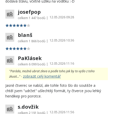
dodává šťávu, včetně uzlíku na vodítku :-D
josefpop
12.05.2026 09:28
|
celkem
1 447 bodů
blanš
12.05.2026 10:36
|
celkem
1 866 bodů
PaKlásek
12.05.2026 11:16
|
celkem
6 099 bodů
"Paráda, možná ubrat zleva a podle toho jak by to vyšlo z toho
zobrazit celý komentář
zkusit..." -
Jasně čtverec se nabízí, ale tohle foto šlo do soutěže a
chtěl jsem "udržet" ušlechtilý formát, ty čtverce jsou lehký
hendikep pro porotce.
s.dovžik
12.05.2026 11:56
|
celkem
2 191 bodů