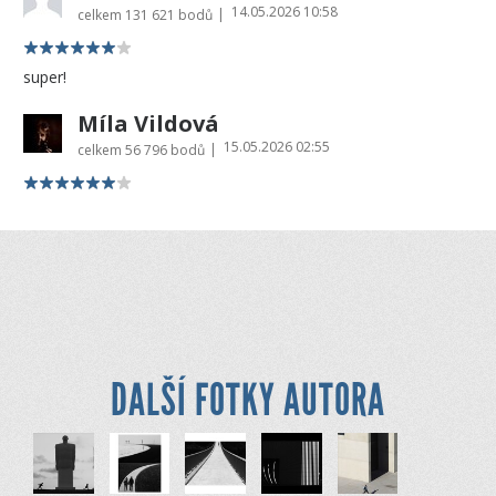
14.05.2026 10:58
|
celkem
131 621 bodů
super!
Míla Vildová
15.05.2026 02:55
|
celkem
56 796 bodů
DALŠÍ FOTKY AUTORA