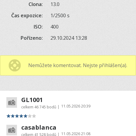
Clona:
13.0
Čas expozice:
1/2500 s
ISO:
400
Pořízeno:
29.10.2024 13:28
Nemůžete komentovat. Nejste přihlášen(a).
GL1001
11.05.2026 20:39
|
celkem
46 745 bodů
casablanca
11.05.2026 21:08
|
celkem
41 528 bodů