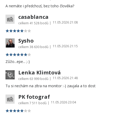
A nemáte i předchozí, bez toho člověka?
casablanca
11.05.2026 21:08
|
celkem
41 528 bodů
Sysho
11.05.2026 21:15
|
celkem
38 630 bodů
Zůžo...epe... ;-)
Lenka Klimtová
11.05.2026 21:48
|
celkem
63 999 bodů
Tu si nechám na zítra na monitor :-) zaujala a to dost
PK fotograf
11.05.2026 23:04
|
celkem
7 511 bodů