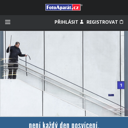
Přihlásit se
PŘIHLÁSIT
REGISTROVAT
Zapamatovat
Zapomněli jste heslo?
Měli jste účet na starém webu?
není každý den posvícení.