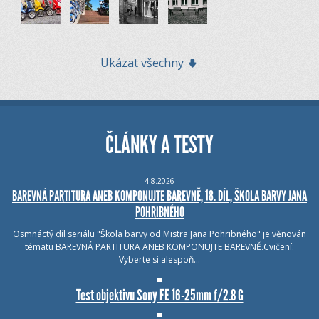
Ukázat všechny
ČLÁNKY A TESTY
4.8.2026
BAREVNÁ PARTITURA ANEB KOMPONUJTE BAREVNĚ, 18. DÍL, ŠKOLA BARVY JANA
POHRIBNÉHO
Osmnáctý díl seriálu "Škola barvy od Mistra Jana Pohribného" je věnován
tématu BAREVNÁ PARTITURA ANEB KOMPONUJTE BAREVNĚ.Cvičení:
Vyberte si alespoň…
Test objektivu Sony FE 16-25mm f/2.8 G