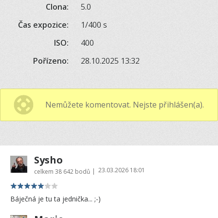
Clona:
5.0
Čas expozice:
1/400 s
ISO:
400
Pořízeno:
28.10.2025 13:32
Nemůžete komentovat. Nejste přihlášen(a).
Sysho
23.03.2026 18:01
|
celkem
38 642 bodů
Báječná je tu ta jednička... ;-)