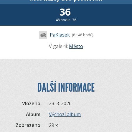
36
48 hodin: 36
PaKlásek
(6 146 bodů)
V galerii:
Město
DALŠÍ INFORMACE
Vloženo:
23. 3. 2026
Album:
Výchozí album
Zobrazeno:
29 x