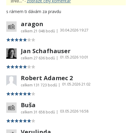
zobrazit celý komentář
střed...." -
s rámem ti dávám za pravdu
aragon
30.04.2026 19:27
|
celkem
21 048 bodů
Jan Schafhauser
01.05.2026 10:01
|
celkem
27 636 bodů
Robert Adamec 2
01.05.2026 21:02
|
celkem
131 723 bodů
Buša
03.05.2026 16:58
|
celkem
31 658 bodů
Verulinda