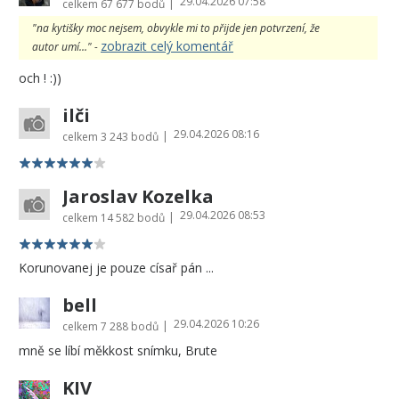
29.04.2026 07:58
|
celkem
67 677 bodů
"na kytišky moc nejsem, obvykle mi to přijde jen potvrzení, že
zobrazit celý komentář
autor umí..." -
och ! :))
ilči
29.04.2026 08:16
|
celkem
3 243 bodů
Jaroslav Kozelka
29.04.2026 08:53
|
celkem
14 582 bodů
Korunovanej je pouze císař pán ...
bell
29.04.2026 10:26
|
celkem
7 288 bodů
mně se líbí měkkost snímku, Brute
KIV