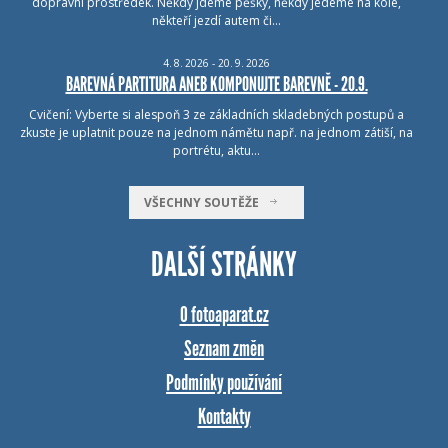
dopravní prostředek. Někdy jdeme pěšky, někdy jedeme na kole,
někteří jezdí autem či…
4.
8.
2026 - 20.
9.
2026
BAREVNÁ PARTITURA ANEB KOMPONUJTE BAREVNĚ - 20.9.
Cvičení: Vyberte si alespoň 3 ze základních skladebných postupů a
zkuste je uplatnit pouze na jednom námětu např. na jednom zátiší, na
portrétu, aktu…
VŠECHNY SOUTĚŽE
DALŠÍ STRÁNKY
O fotoaparat.cz
Seznam změn
Podmínky používání
Kontakty