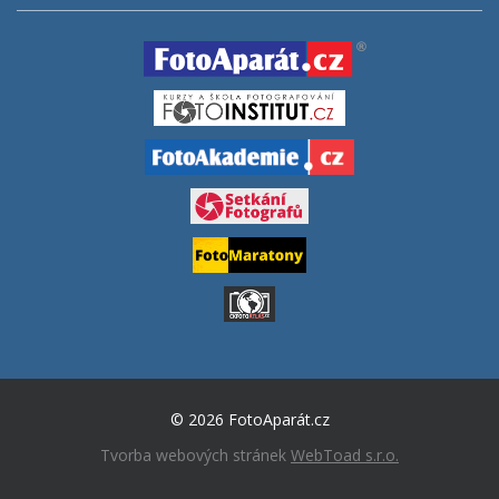
© 2026 FotoAparát.cz
Tvorba webových stránek
WebToad s.r.o.