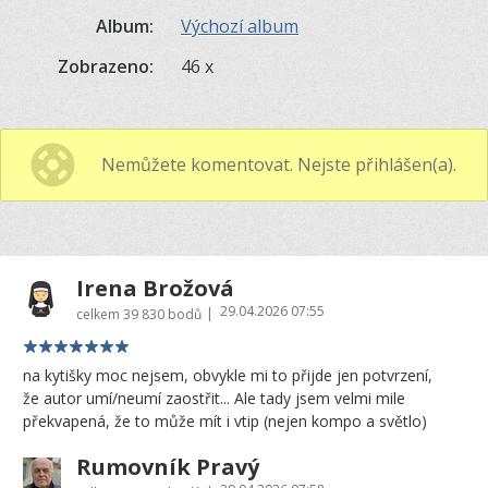
Album:
Výchozí album
Zobrazeno:
46 x
Nemůžete komentovat. Nejste přihlášen(a).
Irena Brožová
29.04.2026 07:55
|
celkem
39 830 bodů
na kytišky moc nejsem, obvykle mi to přijde jen potvrzení,
že autor umí/neumí zaostřit... Ale tady jsem velmi mile
překvapená, že to může mít i vtip (nejen kompo a světlo)
Rumovník Pravý