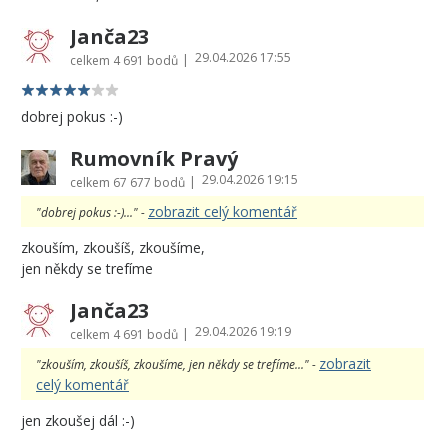
Janča23
29.04.2026 17:55
|
celkem
4 691 bodů
dobrej pokus :-)
Rumovník Pravý
29.04.2026 19:15
|
celkem
67 677 bodů
zobrazit celý komentář
"dobrej pokus :-)..." -
zkouším, zkoušíš, zkoušíme,
jen někdy se trefíme
Janča23
29.04.2026 19:19
|
celkem
4 691 bodů
zobrazit
"zkouším, zkoušíš, zkoušíme, jen někdy se trefíme..." -
celý komentář
jen zkoušej dál :-)