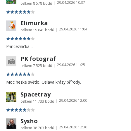
29.04.2026 10:37
|
celkem
8 578 bodů
Elimurka
29.04.2026 11:04
|
celkem
19 641 bodů
Princeznička ...
PK fotograf
29.04.2026 11:25
|
celkem
7 525 bodů
Moc hezké světlo. Oslava krásy přírody.
Spacetray
29.04.2026 12:00
|
celkem
11 733 bodů
Sysho
29.04.2026 12:36
|
celkem
38 703 bodů