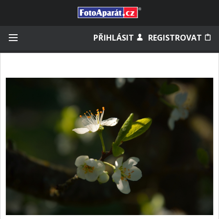
Přihlásit se
PŘIHLÁSIT
REGISTROVAT
Zapamatovat
Zapomněli jste heslo?
Měli jste účet na starém webu?