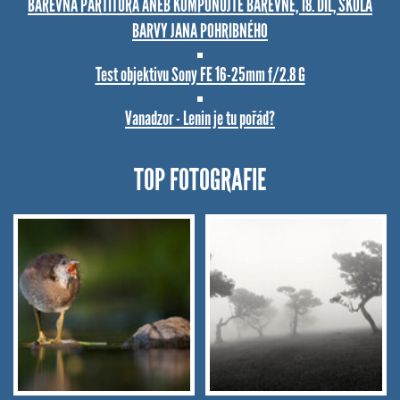
BAREVNÁ PARTITURA ANEB KOMPONUJTE BAREVNĚ, 18. DÍL, ŠKOLA
BARVY JANA POHRIBNÉHO
Test objektivu Sony FE 16-25mm f/2.8 G
Vanadzor - Lenin je tu pořád?
TOP FOTOGRAFIE