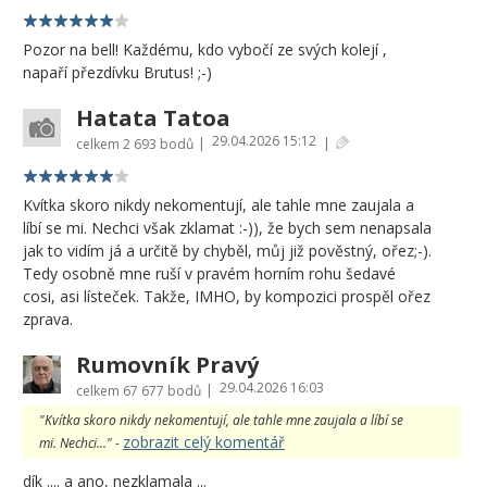
Pozor na bell! Každému, kdo vybočí ze svých kolejí ,
napaří přezdívku Brutus! ;-)
Hatata Tatoa
29.04.2026 15:12
|
|
celkem
2 693 bodů
Kvítka skoro nikdy nekomentují, ale tahle mne zaujala a
líbí se mi. Nechci však zklamat :-)), že bych sem nenapsala
jak to vidím já a určitě by chyběl, můj již pověstný, ořez;-).
Tedy osobně mne ruší v pravém horním rohu šedavé
cosi, asi lísteček. Takže, IMHO, by kompozici prospěl ořez
zprava.
Rumovník Pravý
29.04.2026 16:03
|
celkem
67 677 bodů
"Kvítka skoro nikdy nekomentují, ale tahle mne zaujala a líbí se
zobrazit celý komentář
mi. Nechci..." -
dík .... a ano, nezklamala ...