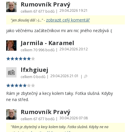
Rumovník Pravý
29.04.2026 19:21
|
celkem
67 677 bodů
zobrazit celý komentář
"jen zkoušej dál :-)..." -
jako věčnému začátečníkovi mi ani nic jiného nezbývá :(
Jarmila - Karamel
29.04.2026 20:12
|
celkem
70 996 bodů
lfxhgiuej
29.04.2026 21:01
|
|
celkem
0 bodů
Rám je zbytečný a kecy kolem taky. Fotka slušná. Kdyby
ne na střed.
Rumovník Pravý
30.04.2026 07:08
|
celkem
67 677 bodů
"Rám je zbytečný a kecy kolem taky. Fotka slušná. Kdyby ne na