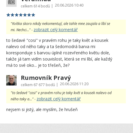
20.06.2026 10:40
|
celkem
614 bodů
"Kvítka skoro nikdy nekomentují, ale tahle mne zaujala a líbí se
zobrazit celý komentář
mi. Nechci..." -
to šedavé "cosi" v pravém rohu je taky květ a kousek
nalevo od něho taky a ta šedomodrá barva mi
koresponduje s barvou úplně rozevřeného květu dole,
takže já tam vidím souvislost, která se mi líbí, ale každý
má to své oko... je to třešeň, že?
Rumovník Pravý
20.06.2026 11:20
|
celkem
67 677 bodů
"to šedavé "cosi" v pravém rohu je taky květ a kousek nalevo od
zobrazit celý komentář
něho taky a..." -
nejsem si jistý, ale myslím, že hrušeň