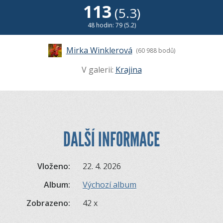
113
(5.3)
48 hodin: 79 (5.2)
Mirka Winklerová
(60 988 bodů)
V galerii:
Krajina
DALŠÍ INFORMACE
Vloženo:
22. 4. 2026
Album:
Výchozí album
Zobrazeno:
42 x