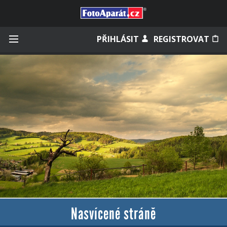
Přihlásit se
PŘIHLÁSIT
REGISTROVAT
Zapamatovat
Zapomněli jste heslo?
Měli jste účet na starém webu?
Nasvícené stráně