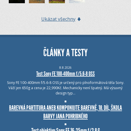
Ukázat všechny
ČLÁNKY A TESTY
8.8.2026
Test Sony FE 100-400mm f/5.6-8 OSS
Sony FE 100-400mm f/5.6-8 OSS je určený pro plnoformátová těla Sony.
Váží jen 650g a cena je 22,990Kč. Mechanicky není špatný. Má výsuvný
design typ…
BAREVNÁ PARTITURA ANEB KOMPONUJTE BAREVNĚ, 18. DÍL, ŠKOLA
BARVY JANA POHRIBNÉHO
Test objektivu Sony FE 16-25mm f/2.8 G