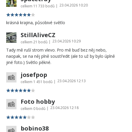
23.04.2026 10:20
|
celkem
11 733 bodů
krásná krajina, působivé světlo
StillAliveCZ
23.04.2026 10:29
|
celkem
21 bodů
Tady mě ruší strom vlevo. Pro mě buď bez něj nebo,
naopak, se na něj plně soustředit (ale to už by bylo úplně
jiné foto.) Světlo pěkné.
josefpop
23.04.2026 12:13
|
celkem
1 451 bodů
Foto hobby
23.04.2026 12:18
|
celkem
0 bodů
bobino38