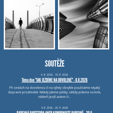
SOUTĚŽE
6.
8.
2026 - 10.
8.
2026
Téma dne "JAK JEZDÍME NA DOVOLENÉ" - 6.8.2026
Při cestách na dovolenou či na výlety obvykle používáme nějaký
dopravní prostředek. Někdy jdeme pěšky, někdy jedeme na kole,
někteří jezdí autem či…
4.
8.
2026 - 20.
9.
2026
BAREVNÁ PARTITURA ANEB KOMPONUJTE BAREVNĚ - 20.9.