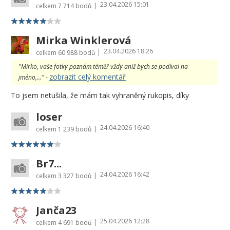
23.04.2026 15:01
|
celkem
7 714 bodů
Mirka Winklerová
23.04.2026 18:26
|
celkem
60 988 bodů
"Mirko, vaše fotky poznám téměř vždy aniž bych se podíval na
zobrazit celý komentář
jméno,..." -
To jsem netušila, že mám tak vyhraněný rukopis, díky
loser
24.04.2026 16:40
|
celkem
1 239 bodů
Br7...
24.04.2026 16:42
|
celkem
3 327 bodů
Janča23
25.04.2026 12:28
|
celkem
4 691 bodů