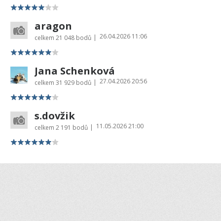
aragon
26.04.2026 11:06
|
celkem
21 048 bodů
Jana Schenková
27.04.2026 20:56
|
celkem
31 929 bodů
s.dovžik
11.05.2026 21:00
|
celkem
2 191 bodů