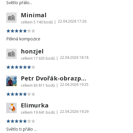
Světlo přálo...
Minimal
22.04.2026 17:26
|
celkem
5 740 bodů
Pěkná kompozice
honzjel
22.04.2026 18:18
|
celkem
17 635 bodů
Petr Dvořák-obrazprovas.cz
22.04.2026 19:25
|
celkem
83 811 bodů
Elimurka
22.04.2026 19:29
|
celkem
19 641 bodů
Světlo ti přálo ...