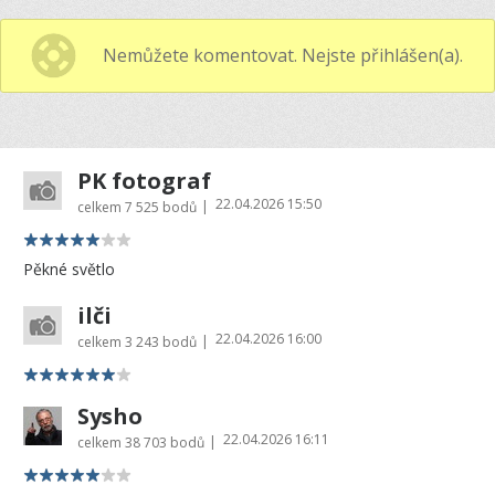
Nemůžete komentovat. Nejste přihlášen(a).
PK fotograf
22.04.2026 15:50
|
celkem
7 525 bodů
Pěkné světlo
ilči
22.04.2026 16:00
|
celkem
3 243 bodů
Sysho
22.04.2026 16:11
|
celkem
38 703 bodů