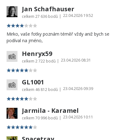
Jan Schafhauser
22.04.2026 19:52
|
celkem
27 636 bodů
Mirko, vaše fotky poznám téměř vždy aniž bych se
podíval na jméno,
Henryx59
23.04.2026 08:31
|
celkem
2 722 bodů
GL1001
23.04.2026 09:39
|
celkem
46 812 bodů
Jarmila - Karamel
23.04.2026 10:11
|
celkem
70 996 bodů
Spacetray