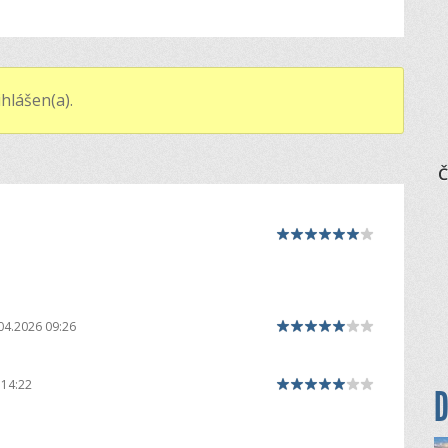
hlášen(a).
Č
04.2026 09:26
 14:22
D