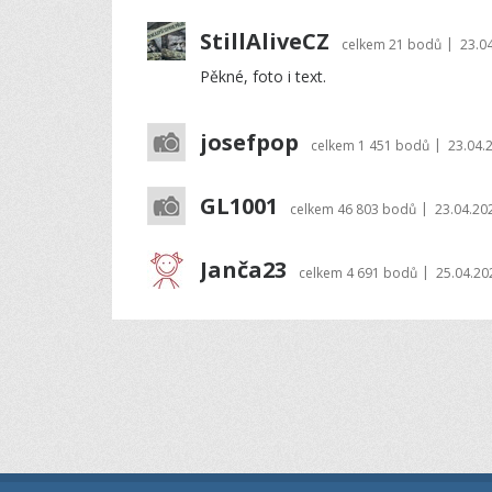
StillAliveCZ
|
celkem
21 bodů
23.0
Pěkné, foto i text.
josefpop
|
celkem
1 451 bodů
23.04.
GL1001
|
celkem
46 803 bodů
23.04.20
Janča23
|
celkem
4 691 bodů
25.04.20