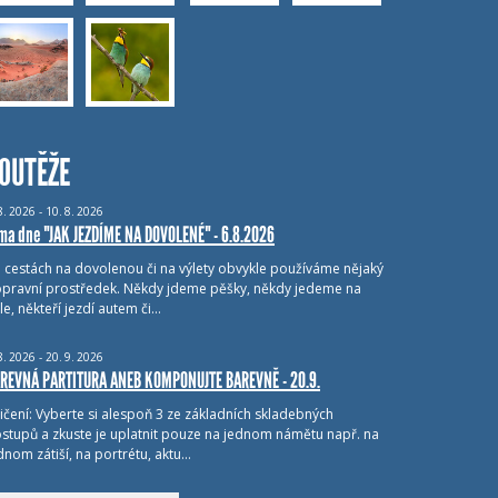
OUTĚŽE
8.
2026 - 10.
8.
2026
ma dne "JAK JEZDÍME NA DOVOLENÉ" - 6.8.2026
i cestách na dovolenou či na výlety obvykle používáme nějaký
pravní prostředek. Někdy jdeme pěšky, někdy jedeme na
le, někteří jezdí autem či…
8.
2026 - 20.
9.
2026
REVNÁ PARTITURA ANEB KOMPONUJTE BAREVNĚ - 20.9.
ičení: Vyberte si alespoň 3 ze základních skladebných
stupů a zkuste je uplatnit pouze na jednom námětu např. na
dnom zátiší, na portrétu, aktu…