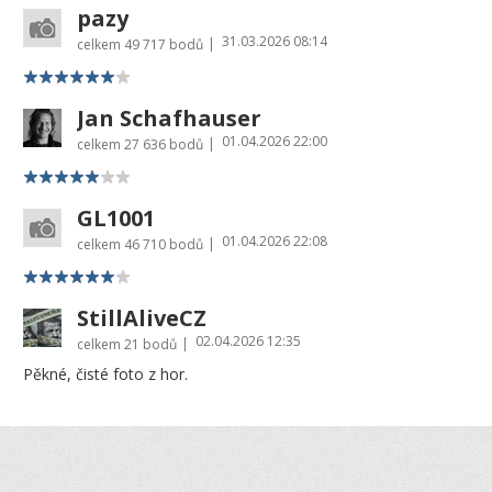
pazy
31.03.2026 08:14
|
celkem
49 717 bodů
Jan Schafhauser
01.04.2026 22:00
|
celkem
27 636 bodů
GL1001
01.04.2026 22:08
|
celkem
46 710 bodů
StillAliveCZ
02.04.2026 12:35
|
celkem
21 bodů
Pěkné, čisté foto z hor.