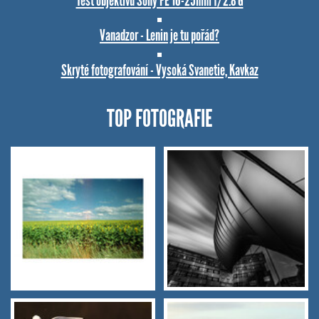
Test objektivu Sony FE 16-25mm f/2.8 G
Vanadzor - Lenin je tu pořád?
Skryté fotografování - Vysoká Svanetie, Kavkaz
TOP FOTOGRAFIE