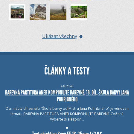
Ukázat všechny
ČLÁNKY A TESTY
4.8.2026
BAREVNÁ PARTITURA ANEB KOMPONUJTE BAREVNĚ, 18. DÍL, ŠKOLA BARVY JANA
POHRIBNÉHO
Osmnáctý díl seriálu "Škola barvy od Mistra Jana Pohribného" je věnován
tématu BAREVNÁ PARTITURA ANEB KOMPONUJTE BAREVNĚ.Cvičení:
Vyberte si alespoň…