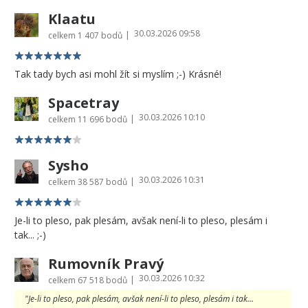
Klaatu
30.03.2026 09:58
|
celkem
1 407 bodů
Tak tady bych asi mohl žít si myslím ;-) Krásné!
Spacetray
30.03.2026 10:10
|
celkem
11 696 bodů
Sysho
30.03.2026 10:31
|
celkem
38 587 bodů
Je-li to pleso, pak plesám, avšak není-li to pleso, plesám i
tak... ;-)
Rumovník Pravý
30.03.2026 10:32
|
celkem
67 518 bodů
"Je-li to pleso, pak plesám, avšak není-li to pleso, plesám i tak...