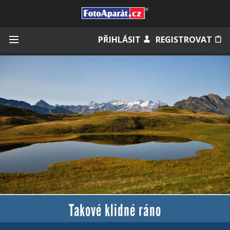
Přihlásit se
PŘIHLÁSIT
REGISTROVAT
Zapamatovat
Zapomněli jste heslo?
Měli jste účet na starém webu?
Takové klidné ráno