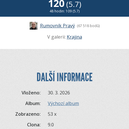
120
(5.7)
48 hodin: 109 (5.7)
Rumovník Pravý
(67 518 bodů)
V galerii:
Krajina
DALŠÍ INFORMACE
Vloženo:
30. 3. 2026
Album:
Výchozí album
Zobrazeno:
53 x
Clona:
9.0