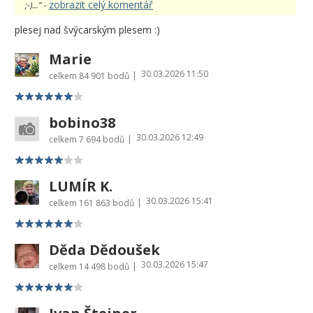
zobrazit celý komentář
;-)..." -
plesej nad švýcarským plesem :)
Marie
30.03.2026 11:50
|
celkem
84 901 bodů
bobino38
30.03.2026 12:49
|
celkem
7 694 bodů
LUMÍR K.
30.03.2026 15:41
|
celkem
161 863 bodů
Děda Dědoušek
30.03.2026 15:47
|
celkem
14 498 bodů