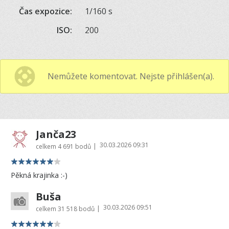
Čas expozice:
1/160 s
ISO:
200
Nemůžete komentovat. Nejste přihlášen(a).
Janča23
30.03.2026 09:31
|
celkem
4 691 bodů
Pěkná krajinka :-)
Buša
30.03.2026 09:51
|
celkem
31 518 bodů