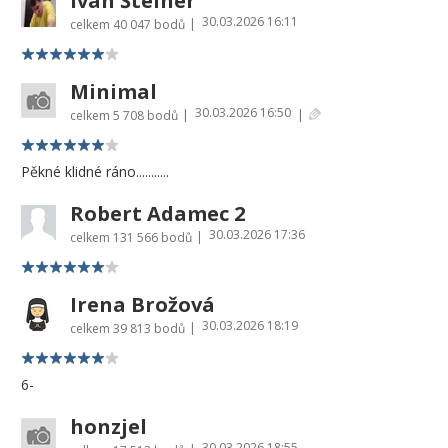
Ivan Šteiner
30.03.2026 16:11
|
celkem
40 047 bodů
Minimal
30.03.2026 16:50
|
|
celkem
5 708 bodů
Pěkné klidné ráno...........
Robert Adamec 2
30.03.2026 17:36
|
celkem
131 566 bodů
Irena Brožová
30.03.2026 18:19
|
celkem
39 813 bodů
6-
honzjel
30.03.2026 18:55