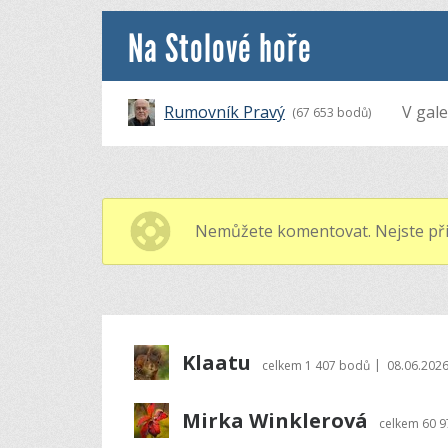
Na Stolové hoře
Rumovník Pravý
V gale
(67 653 bodů)
Nemůžete komentovat. Nejste při
Klaatu
|
celkem
1 407 bodů
08.06.2026
Mirka Winklerová
celkem
60 