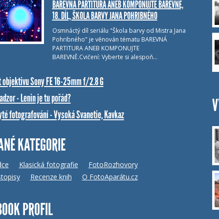
BAREVNÁ PARTITURA ANEB KOMPONUJTE BAREVNĚ,
18. DÍL, ŠKOLA BARVY JANA POHRIBNÉHO
Osmnáctý díl seriálu "Škola barvy od Mistra Jana
Pohribného" je věnován tématu BAREVNÁ
PARTITURA ANEB KOMPONUJTE
BAREVNĚ.Cvičení: Vyberte si alespoň…
t objektivu Sony FE 16-25mm f/2.8 G
dzor - Lenin je tu pořád?
V
yté fotografování - Vysoká Svanetie, Kavkaz
ANÉ KATEGORIE
dce
Klasická fotografie
FotoRozhovory
topisy
Recenze knih
O FotoAparátu.cz
BOOK PROFIL