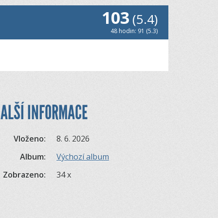
103
(5.4)
48 hodin: 91 (5.3)
ALŠÍ INFORMACE
Vloženo:
8. 6. 2026
Album:
Výchozí album
Zobrazeno:
34 x