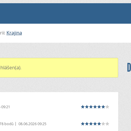
rii:
Krajina
D
hlášen(a).
 09:21
|
978 bodů
08.06.2026 09:25