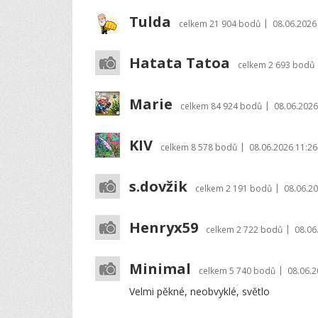
Tulda
|
celkem
21 904 bodů
08.06.2026
Hatata Tatoa
celkem
2 693 bodů
Marie
|
celkem
84 924 bodů
08.06.2026
KIV
|
celkem
8 578 bodů
08.06.2026 11:26
s.dovžik
|
celkem
2 191 bodů
08.06.20
Henryx59
|
celkem
2 722 bodů
08.06
Minimal
|
celkem
5 740 bodů
08.06.2
Velmi pěkné, neobvyklé, světlo