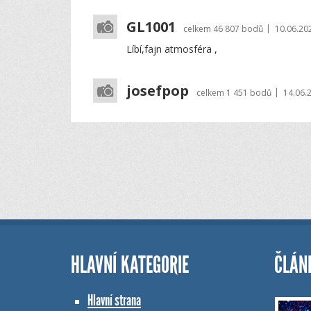
GL1001
|
celkem
46 807 bodů
10.06.20
Líbí,fajn atmosféra ,
josefpop
|
celkem
1 451 bodů
14.06.
HLAVNÍ KATEGORIE
ČLÁN
Hlavní strana