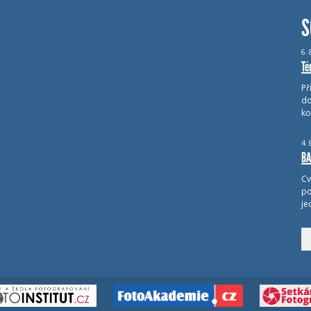
S
6.
Té
Př
do
ko
4.
BA
Cv
po
je