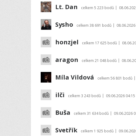
Lt. Dan
|
celkem
5 223 bodů
08.06.202
Sysho
|
celkem
38 691 bodů
08.06.2026
honzjel
|
celkem
17 625 bodů
08.06.2
aragon
|
celkem
21 048 bodů
08.06.2
Míla Vildová
|
celkem
56 801 bodů
ilči
|
celkem
3 243 bodů
09.06.2026 04:15
Buša
|
celkem
31 634 bodů
09.06.2026 0
Svetřík
|
celkem
1 925 bodů
09.06.202