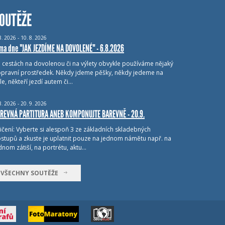
OUTĚŽE
8.
2026 - 10.
8.
2026
ma dne "JAK JEZDÍME NA DOVOLENÉ" - 6.8.2026
i cestách na dovolenou či na výlety obvykle používáme nějaký
pravní prostředek. Někdy jdeme pěšky, někdy jedeme na
le, někteří jezdí autem či…
8.
2026 - 20.
9.
2026
REVNÁ PARTITURA ANEB KOMPONUJTE BAREVNĚ - 20.9.
ičení: Vyberte si alespoň 3 ze základních skladebných
stupů a zkuste je uplatnit pouze na jednom námětu např. na
dnom zátiší, na portrétu, aktu…
VŠECHNY SOUTĚŽE