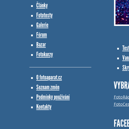
Články
Fototesty
Galerie
Fórum
Bazar
Tes
Fotokurzy
Vana
Skr
O fotoaparat.cz
VYBR
Seznam změn
Podmínky používání
FotoRá
FotoCes
Kontakty
FACE