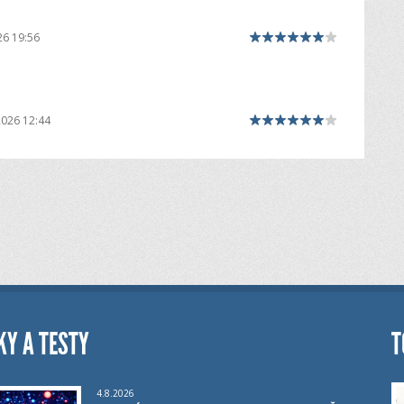
26 19:56
2026 12:44
KY A TESTY
T
4.8.2026