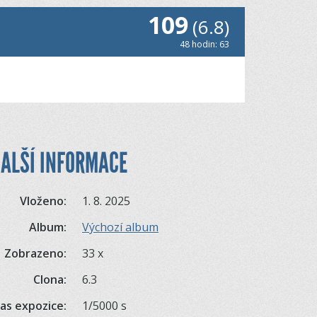
109
(6.8)
48 hodin: 63
ALŠÍ INFORMACE
Vloženo:
1. 8. 2025
Album:
Výchozí album
Zobrazeno:
33 x
Clona:
6.3
as expozice:
1/5000 s