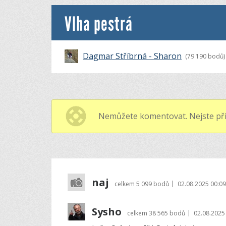
Vlha pestrá
Dagmar Stříbrná - Sharon
(79 190 bodů)
Nemůžete komentovat. Nejste při
naj
|
celkem
5 099 bodů
02.08.2025 00:09
Sysho
|
celkem
38 565 bodů
02.08.2025