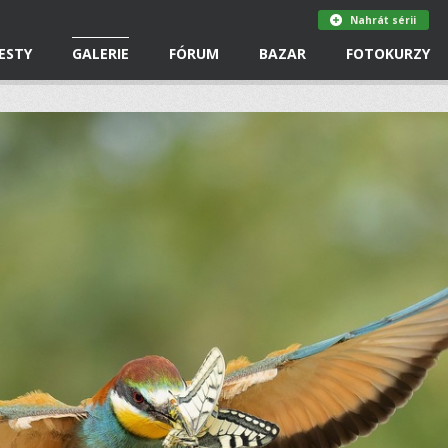
Nahrát sérii
ESTY
GALERIE
FÓRUM
BAZAR
FOTOKURZY