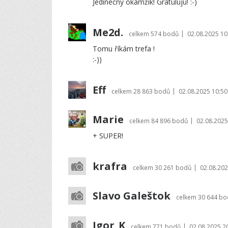
Jedinečný okamžik! Gratuluju! :-)
Me2d.
|
celkem
574 bodů
02.08.2025 10
Tomu říkám trefa !
:-))
Eff
|
celkem
28 863 bodů
02.08.2025 10:50
Marie
|
celkem
84 896 bodů
02.08.2025
+ SUPER!
krafra
|
celkem
30 261 bodů
02.08.202
Slavo Galeštok
celkem
30 644 bo
Igor_K
|
celkem
771 bodů
02.08.2025 2