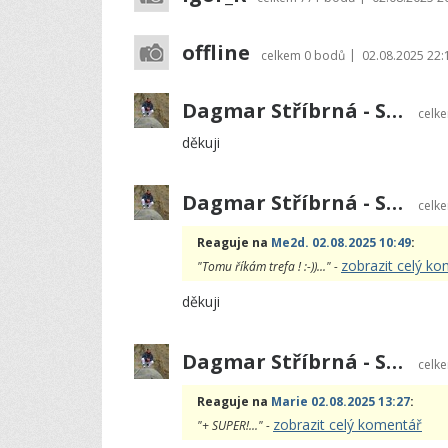
offline
|
celkem
0 bodů
02.08.2025 22:
Dagmar Stříbrná - Sharon
celk
děkuji
Dagmar Stříbrná - Sharon
celk
Reaguje na
Me2d. 02.08.2025 10:49
:
zobrazit celý k
"Tomu říkám trefa ! :-))..." -
děkuji
Dagmar Stříbrná - Sharon
celk
Reaguje na
Marie 02.08.2025 13:27
:
zobrazit celý komentář
"+ SUPER!..." -