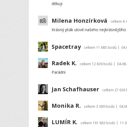
děkuji
Milena Honzírková
celkem
6 
Krásný pták ulovil našeho nejkrásnějšího
Spacetray
|
celkem
11 685 bodů
04.
Radek K.
|
celkem
12 839 bodů
04.08
Parádní
Jan Schafhauser
celkem
27 636
Monika R.
|
celkem
3 389 bodů
04.0
LUMÍR K.
|
celkem
161 863 bodů
11.0