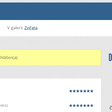
V galerii:
Zvířata
D
hlášen(a).
 09:52
Č