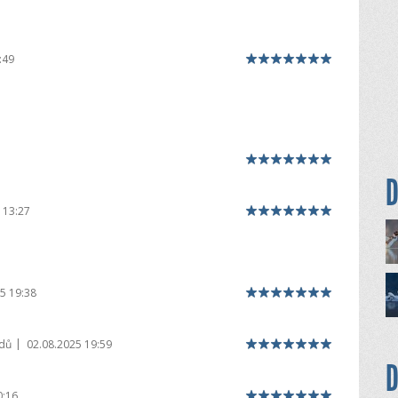
:49
D
 13:27
5 19:38
|
dů
02.08.2025 19:59
D
0:16