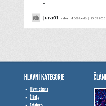
+
Jura01
|
celkem
4 068 bodů
25.08.2025
HLAVNÍ KATEGORIE
ČLÁN
Hlavní strana
Články
Fototesty