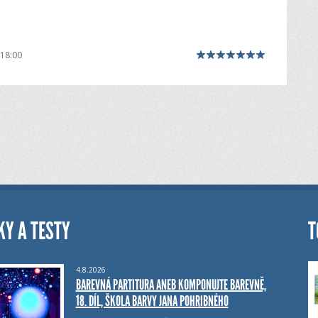
 18:00
KY A TESTY
T
4.8.2026
BAREVNÁ PARTITURA ANEB KOMPONUJTE BAREVNĚ,
18. DÍL, ŠKOLA BARVY JANA POHRIBNÉHO