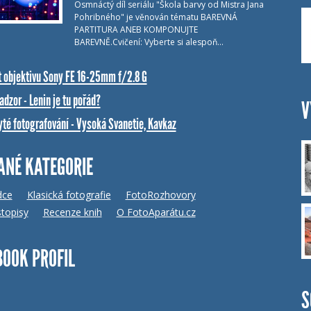
Osmnáctý díl seriálu "Škola barvy od Mistra Jana
Pohribného" je věnován tématu BAREVNÁ
PARTITURA ANEB KOMPONUJTE
BAREVNĚ.Cvičení: Vyberte si alespoň…
t objektivu Sony FE 16-25mm f/2.8 G
dzor - Lenin je tu pořád?
V
yté fotografování - Vysoká Svanetie, Kavkaz
ANÉ KATEGORIE
dce
Klasická fotografie
FotoRozhovory
topisy
Recenze knih
O FotoAparátu.cz
BOOK PROFIL
S