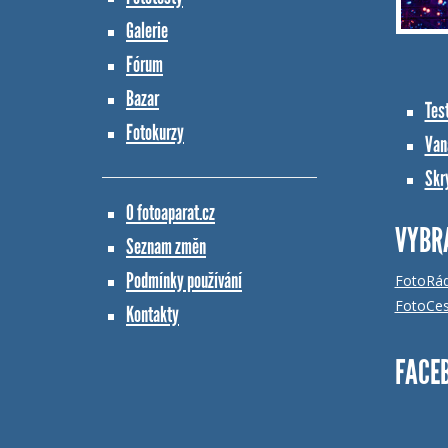
Galerie
Fórum
Bazar
Tes
Fotokurzy
Vana
Skr
O fotoaparat.cz
VYBR
Seznam změn
Podmínky používání
FotoRá
FotoCes
Kontakty
FACE