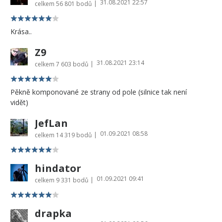
31.08.2021 22:57
|
celkem
56 801 bodů
Krása..
Z9
31.08.2021 23:14
|
celkem
7 603 bodů
Pěkně komponované ze strany od pole (silnice tak není
vidět)
JefLan
01.09.2021 08:58
|
celkem
14 319 bodů
hindator
01.09.2021 09:41
|
celkem
9 331 bodů
drapka