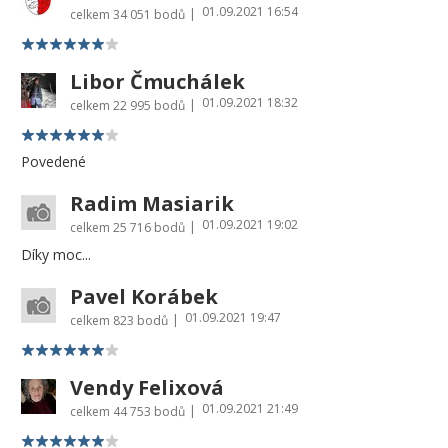
01.09.2021 16:54
|
celkem
34 051 bodů
Libor Čmuchálek
01.09.2021 18:32
|
celkem
22 995 bodů
Povedené
Radim Masiarik
01.09.2021 19:02
|
celkem
25 716 bodů
Díky moc...
Pavel Korábek
01.09.2021 19:47
|
celkem
823 bodů
Vendy Felixová
01.09.2021 21:49
|
celkem
44 753 bodů