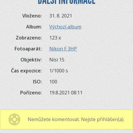
Vloženo:
31. 8. 2021
Album:
Výchozí album
Zobrazeno:
123 x
Fotoaparát:
Nikon F 3HP
Objektiv:
Nisi 15
Čas expozice:
1/1000 s
ISO:
100
Pořízeno:
19.8.2021 08:11
Nemůžete komentovat. Nejste přihlášen(a).