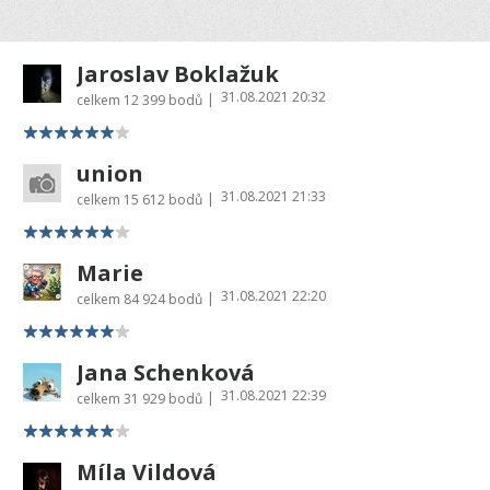
Jaroslav Boklažuk
31.08.2021 20:32
|
celkem
12 399 bodů
union
31.08.2021 21:33
|
celkem
15 612 bodů
Marie
31.08.2021 22:20
|
celkem
84 924 bodů
Jana Schenková
31.08.2021 22:39
|
celkem
31 929 bodů
Míla Vildová