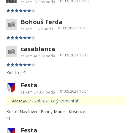
01.09.2021 09:56
|
celkem
37 388 bodů
Bohouš Ferda
01.09.2021 11:18
|
celkem
3 325 bodů
casablanca
01.09.2021 16:13
|
celkem
41 533 bodů
Kde to je?
Festa
01.09.2021 16:54
|
celkem
34 051 bodů
zobrazit celý komentář
"Kde to je?..." -
Kostel Navštívení Panny Marie - Košetice
:-)
Festa