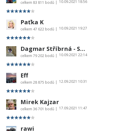
10.09.2021 18:56
|
celkem
83 811 bodů
Paťka K
10.09.2021 19:27
|
celkem
47 622 bodů
Dagmar Stříbrná - Sharon
10.09.2021 22:14
|
celkem
79 202 bodů
Eff
12.09.2021 10:31
|
celkem
28 875 bodů
Mirek Kajzar
17.09.2021 11:47
|
celkem
36 701 bodů
rawi