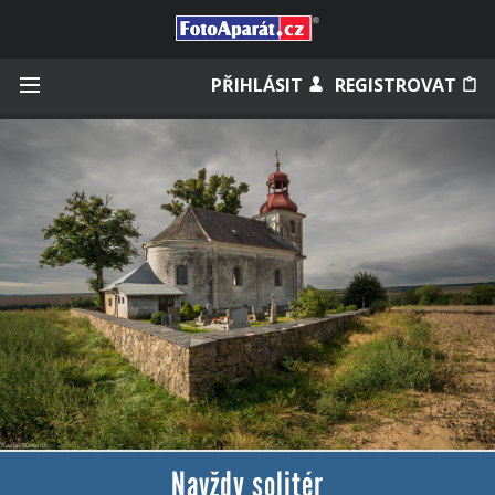
Přihlásit se
PŘIHLÁSIT
REGISTROVAT
Zapamatovat
Zapomněli jste heslo?
Měli jste účet na starém webu?
Navždy solitér