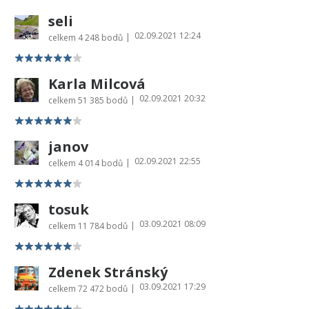
seli
02.09.2021 12:24
|
celkem
4 248 bodů
Karla Milcová
02.09.2021 20:32
|
celkem
51 385 bodů
janov
02.09.2021 22:55
|
celkem
4 014 bodů
tosuk
03.09.2021 08:09
|
celkem
11 784 bodů
Zdenek Stránský
03.09.2021 17:29
|
celkem
72 472 bodů