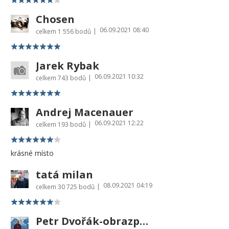
Chosen
06.09.2021 08:40
|
celkem
1 556 bodů
Jarek Rybak
06.09.2021 10:32
|
celkem
743 bodů
Andrej Macenauer
06.09.2021 12:22
|
celkem
193 bodů
krásné místo
tatá milan
08.09.2021 04:19
|
celkem
30 725 bodů
Petr Dvořák-obrazprovas.cz