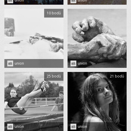
union
union
10 bodů
union
union
25 bodů
21 bodů
union
union