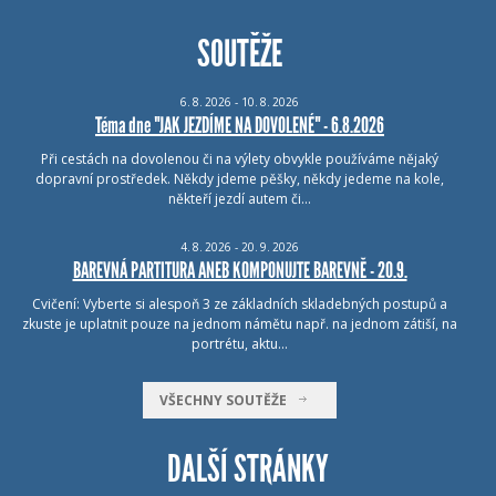
SOUTĚŽE
6.
8.
2026 - 10.
8.
2026
Téma dne "JAK JEZDÍME NA DOVOLENÉ" - 6.8.2026
Při cestách na dovolenou či na výlety obvykle používáme nějaký
dopravní prostředek. Někdy jdeme pěšky, někdy jedeme na kole,
někteří jezdí autem či…
4.
8.
2026 - 20.
9.
2026
BAREVNÁ PARTITURA ANEB KOMPONUJTE BAREVNĚ - 20.9.
Cvičení: Vyberte si alespoň 3 ze základních skladebných postupů a
zkuste je uplatnit pouze na jednom námětu např. na jednom zátiší, na
portrétu, aktu…
VŠECHNY SOUTĚŽE
DALŠÍ STRÁNKY