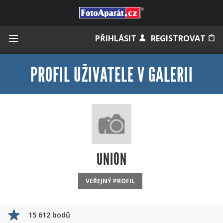
Přihlásit se
PŘIHLÁSIT
REGISTROVAT
PROFIL UŽIVATELE V GALERII
Zapamatovat
Zapomněli jste heslo?
Měli jste účet na starém webu?
UNION
VEŘEJNÝ PROFIL
15 612 bodů