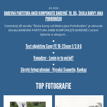
4.8.2026
BAREVNÁ PARTITURA ANEB KOMPONUJTE BAREVNĚ, 18. DÍL, ŠKOLA BARVY JANA
POHRIBNÉHO
Osmnáctý díl seriálu "Škola barvy od Mistra Jana Pohribného" je věnován
tématu BAREVNÁ PARTITURA ANEB KOMPONUJTE BAREVNĚ.Cvičení:
Vyberte si alespoň…
Test objektivu Sony FE 16-25mm f/2.8 G
Vanadzor - Lenin je tu pořád?
Skryté fotografování - Vysoká Svanetie, Kavkaz
TOP FOTOGRAFIE