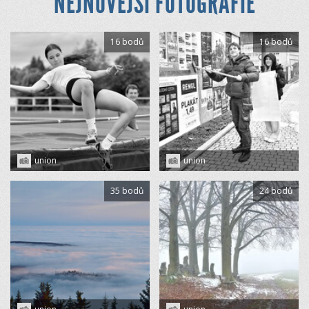
NEJNOVĚJŠÍ FOTOGRAFIE
16 bodů
16 bodů
union
union
35 bodů
24 bodů