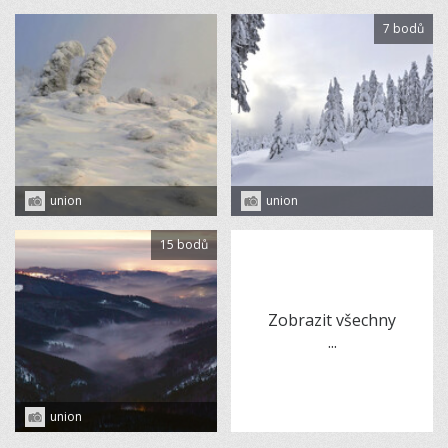
7 bodů
union
union
15 bodů
Zobrazit všechny
...
union