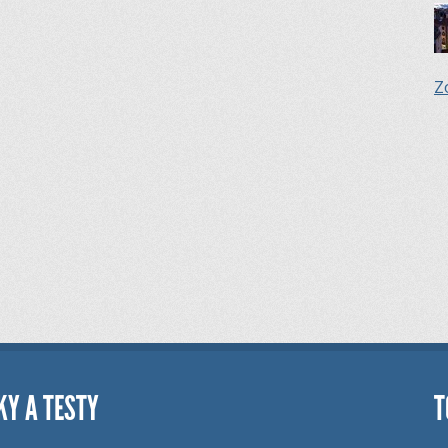
Z
KY A TESTY
T