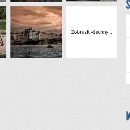
S
Zobrazit všechny
...
M