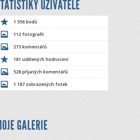
TATISTIKY UŽIVATELE
1 556 bodů
112 fotografií
273 komentářů
181 udělených hodnocení
528 přijatých komentářů
1 187 zobrazených fotek
OJE GALERIE