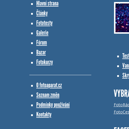
Hlavní strana
Články
Fototesty
Galerie
Fórum
Bazar
Tes
Fotokurzy
Vana
Skr
O fotoaparat.cz
VYBR
Seznam změn
Podmínky používání
FotoRá
FotoCes
Kontakty