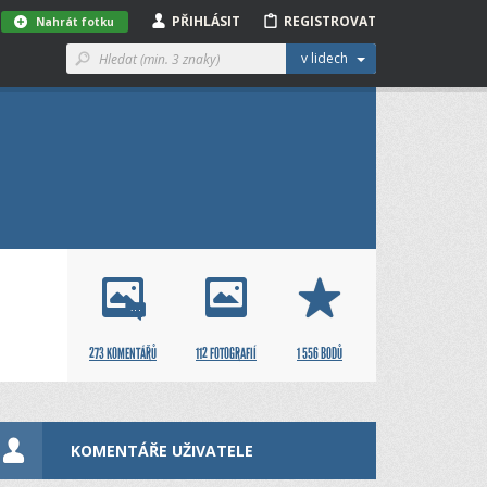
PŘIHLÁSIT
REGISTROVAT
Nahrát fotku
v lidech
273 KOMENTÁŘŮ
112 FOTOGRAFIÍ
1 556 BODŮ
KOMENTÁŘE UŽIVATELE