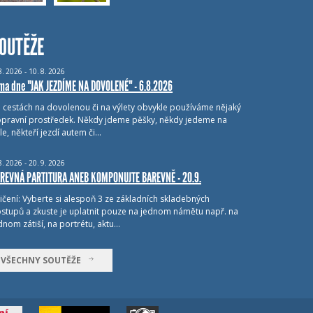
OUTĚŽE
8.
2026 - 10.
8.
2026
ma dne "JAK JEZDÍME NA DOVOLENÉ" - 6.8.2026
i cestách na dovolenou či na výlety obvykle používáme nějaký
pravní prostředek. Někdy jdeme pěšky, někdy jedeme na
le, někteří jezdí autem či…
8.
2026 - 20.
9.
2026
REVNÁ PARTITURA ANEB KOMPONUJTE BAREVNĚ - 20.9.
ičení: Vyberte si alespoň 3 ze základních skladebných
stupů a zkuste je uplatnit pouze na jednom námětu např. na
dnom zátiší, na portrétu, aktu…
VŠECHNY SOUTĚŽE