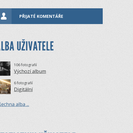
PŘIJATÉ KOMENTÁŘE
LBA UŽIVATELE
106 fotografií
Výchozí album
6 fotografií
Digitální
echna alba ...