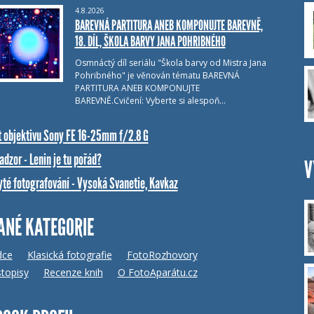
4.8.2026
BAREVNÁ PARTITURA ANEB KOMPONUJTE BAREVNĚ,
18. DÍL, ŠKOLA BARVY JANA POHRIBNÉHO
Osmnáctý díl seriálu "Škola barvy od Mistra Jana
Pohribného" je věnován tématu BAREVNÁ
PARTITURA ANEB KOMPONUJTE
BAREVNĚ.Cvičení: Vyberte si alespoň…
t objektivu Sony FE 16-25mm f/2.8 G
dzor - Lenin je tu pořád?
V
yté fotografování - Vysoká Svanetie, Kavkaz
ANÉ KATEGORIE
dce
Klasická fotografie
FotoRozhovory
topisy
Recenze knih
O FotoAparátu.cz