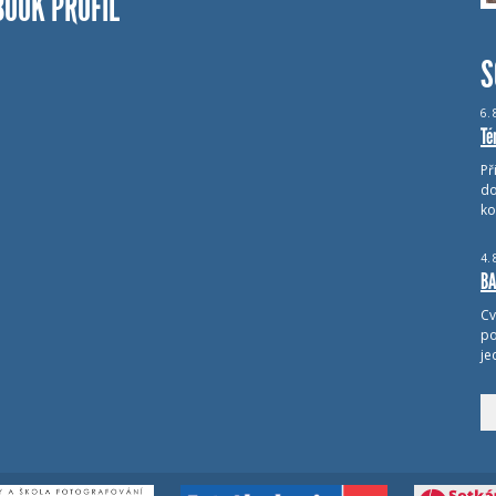
BOOK PROFIL
S
6.
Té
Př
do
ko
4.
BA
Cv
po
je