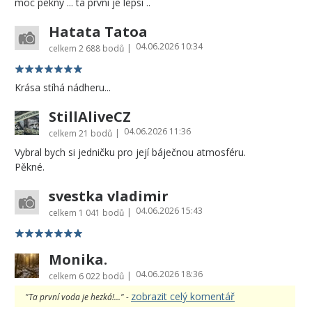
moc pekny ... ta prvni je lepsi ..
Hatata Tatoa
04.06.2026 10:34
|
celkem
2 688 bodů
Krása stíhá nádheru...
StillAliveCZ
04.06.2026 11:36
|
celkem
21 bodů
Vybral bych si jedničku pro její báječnou atmosféru.
Pěkné.
svestka vladimir
04.06.2026 15:43
|
celkem
1 041 bodů
Monika.
04.06.2026 18:36
|
celkem
6 022 bodů
zobrazit celý komentář
"Ta první voda je hezká!..." -