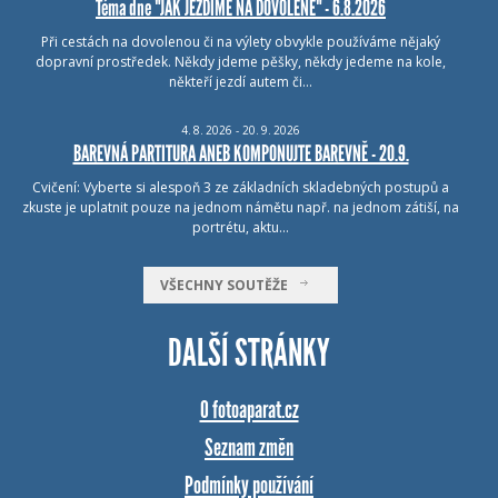
Téma dne "JAK JEZDÍME NA DOVOLENÉ" - 6.8.2026
Při cestách na dovolenou či na výlety obvykle používáme nějaký
dopravní prostředek. Někdy jdeme pěšky, někdy jedeme na kole,
někteří jezdí autem či…
4.
8.
2026 - 20.
9.
2026
BAREVNÁ PARTITURA ANEB KOMPONUJTE BAREVNĚ - 20.9.
Cvičení: Vyberte si alespoň 3 ze základních skladebných postupů a
zkuste je uplatnit pouze na jednom námětu např. na jednom zátiší, na
portrétu, aktu…
VŠECHNY SOUTĚŽE
DALŠÍ STRÁNKY
O fotoaparat.cz
Seznam změn
Podmínky používání