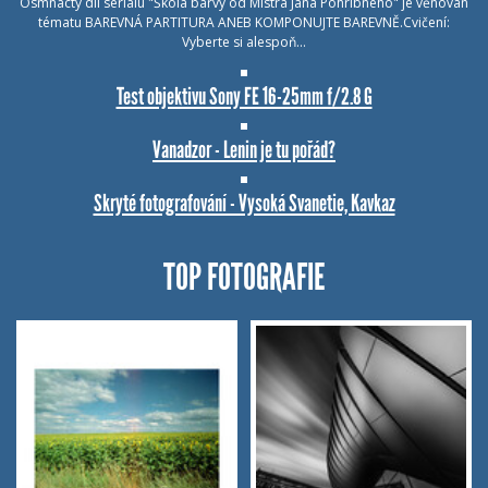
Osmnáctý díl seriálu "Škola barvy od Mistra Jana Pohribného" je věnován
tématu BAREVNÁ PARTITURA ANEB KOMPONUJTE BAREVNĚ.Cvičení:
Vyberte si alespoň…
Test objektivu Sony FE 16-25mm f/2.8 G
Vanadzor - Lenin je tu pořád?
Skryté fotografování - Vysoká Svanetie, Kavkaz
TOP FOTOGRAFIE