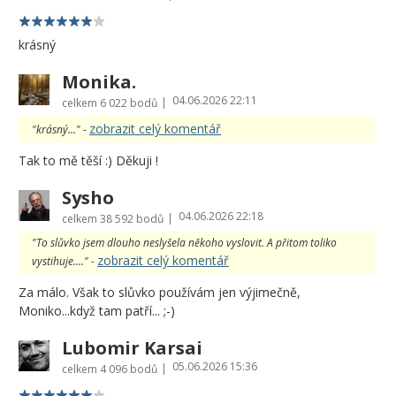
krásný
Monika.
04.06.2026 22:11
|
celkem
6 022 bodů
zobrazit celý komentář
"krásný..." -
Tak to mě těší :) Děkuji !
Sysho
04.06.2026 22:18
|
celkem
38 592 bodů
"To slůvko jsem dlouho neslyšela někoho vyslovit. A přitom toliko
zobrazit celý komentář
vystihuje...." -
Za málo. Však to slůvko používám jen výjimečně,
Moniko...když tam patří... ;-)
Lubomir Karsai
05.06.2026 15:36
|
celkem
4 096 bodů