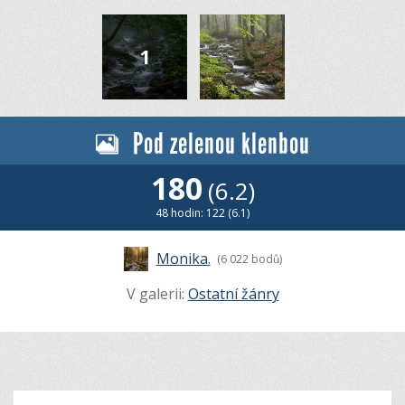
Pod zelenou klenbou
180
(6.2)
48 hodin: 122 (6.1)
Monika.
(6 022 bodů)
V galerii:
Ostatní žánry