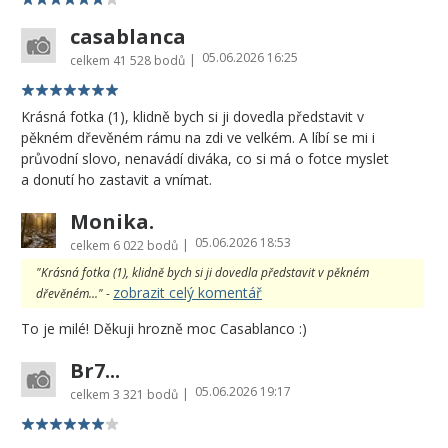
casablanca
05.06.2026 16:25
|
celkem
41 528 bodů
Krásná fotka (1), klidně bych si ji dovedla představit v
pěkném dřevěném rámu na zdi ve velkém. A líbí se mi i
průvodní slovo, nenavádí diváka, co si má o fotce myslet
a donutí ho zastavit a vnímat.
Monika.
05.06.2026 18:53
|
celkem
6 022 bodů
"Krásná fotka (1), klidně bych si ji dovedla představit v pěkném
zobrazit celý komentář
dřevěném..." -
To je milé! Děkuji hrozně moc Casablanco :)
Br7...
05.06.2026 19:17
|
celkem
3 321 bodů