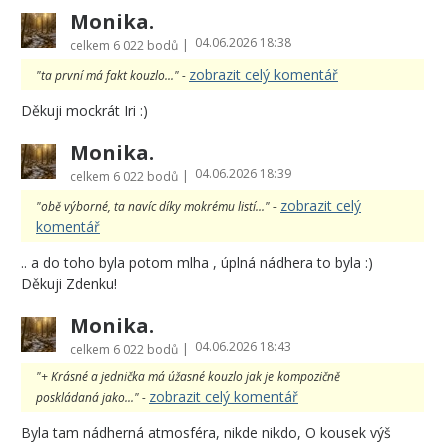
Monika.
04.06.2026 18:38
|
celkem
6 022 bodů
zobrazit celý komentář
"ta první má fakt kouzlo..." -
Děkuji mockrát Iri :)
Monika.
04.06.2026 18:39
|
celkem
6 022 bodů
zobrazit celý
"obě výborné, ta navíc díky mokrému listí..." -
komentář
.. a do toho byla potom mlha , úplná nádhera to byla :)
Děkuji Zdenku!
Monika.
04.06.2026 18:43
|
celkem
6 022 bodů
"+ Krásné a jednička má úžasné kouzlo jak je kompozičně
zobrazit celý komentář
poskládaná jako..." -
Byla tam nádherná atmosféra, nikde nikdo, O kousek výš