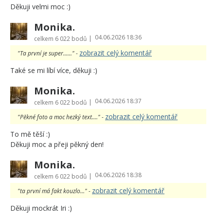
Děkuji velmi moc :)
Monika.
04.06.2026 18:36
|
celkem
6 022 bodů
zobrazit celý komentář
"Ta první je super......" -
Také se mi líbí více, děkuji :)
Monika.
04.06.2026 18:37
|
celkem
6 022 bodů
zobrazit celý komentář
"Pěkné foto a moc hezký text...." -
To mě těší :)
Děkuji moc a přeji pěkný den!
Monika.
04.06.2026 18:38
|
celkem
6 022 bodů
zobrazit celý komentář
"ta první má fakt kouzlo..." -
Děkuji mockrát Iri :)