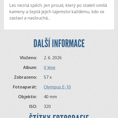
Les nezná spěch. Jen proud, který po staletí omílá
kameny a šeptá jejich tajemství každému, kdo se
zastaví a naslouchá...
DALŠÍ INFORMACE
Vloženo:
2. 6. 2026
Album:
V lese
Zobrazeno:
57 x
Fotoaparát:
Olympus E-10
Objektiv:
40 mm
ISO:
320