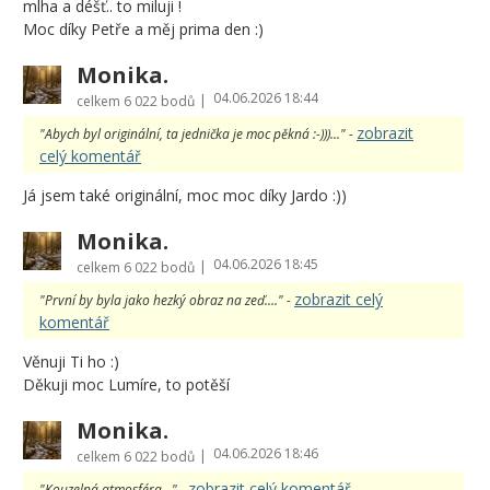
mlha a déšť.. to miluji !
Moc díky Petře a měj prima den :)
Monika.
04.06.2026 18:44
|
celkem
6 022 bodů
zobrazit
"Abych byl originální, ta jednička je moc pěkná :-)))..." -
celý komentář
Já jsem také originální, moc moc díky Jardo :))
Monika.
04.06.2026 18:45
|
celkem
6 022 bodů
zobrazit celý
"První by byla jako hezký obraz na zeď...." -
komentář
Věnuji Ti ho :)
Děkuji moc Lumíre, to potěší
Monika.
04.06.2026 18:46
|
celkem
6 022 bodů
zobrazit celý komentář
"Kouzelná atmosféra..." -