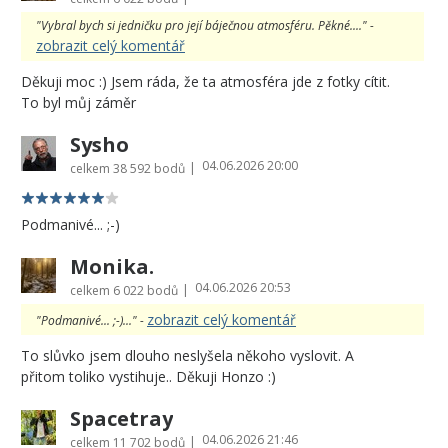
"Vybral bych si jedničku pro její báječnou atmosféru. Pěkné...." -
zobrazit celý komentář
Děkuji moc :) Jsem ráda, že ta atmosféra jde z fotky cítit.
To byl můj záměr
Sysho
04.06.2026 20:00
|
celkem
38 592 bodů
Podmanivé... ;-)
Monika.
04.06.2026 20:53
|
celkem
6 022 bodů
zobrazit celý komentář
"Podmanivé... ;-)..." -
To slůvko jsem dlouho neslyšela někoho vyslovit. A
přitom toliko vystihuje.. Děkuji Honzo :)
Spacetray
04.06.2026 21:46
|
celkem
11 702 bodů