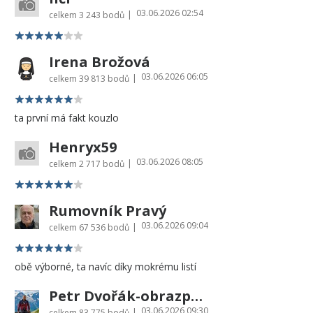
03.06.2026 02:54
|
celkem
3 243 bodů
Irena Brožová
03.06.2026 06:05
|
celkem
39 813 bodů
ta první má fakt kouzlo
Henryx59
03.06.2026 08:05
|
celkem
2 717 bodů
Rumovník Pravý
03.06.2026 09:04
|
celkem
67 536 bodů
obě výborné, ta navíc díky mokrému listí
Petr Dvořák-obrazprovas.cz
03.06.2026 09:30
|
celkem
83 775 bodů