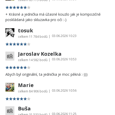
+ Krásné a jednička má úžasné kouzlo jak je kompozičně
poskládaná jako skluzavka pro oči :-)
tosuk
03.06.2026 10:23
|
celkem
11 784 bodů
Jaroslav Kozelka
03.06.2026 10:53
|
celkem
14 582 bodů
Abych byl originální, ta jednička je moc pěkná :-)))
Marie
03.06.2026 10:56
|
celkem
84 906 bodů
Buša
03.06.2026 11:25
|
celkem
31 533 bodů