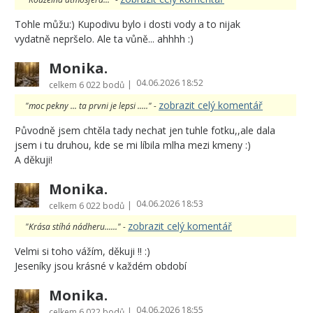
Tohle můžu:) Kupodivu bylo i dosti vody a to nijak
vydatně nepršelo. Ale ta vůně... ahhhh :)
Monika.
04.06.2026 18:52
|
celkem
6 022 bodů
zobrazit celý komentář
"moc pekny ... ta prvni je lepsi ....." -
Původně jsem chtěla tady nechat jen tuhle fotku,,ale dala
jsem i tu druhou, kde se mi líbila mlha mezi kmeny :)
A děkuji!
Monika.
04.06.2026 18:53
|
celkem
6 022 bodů
zobrazit celý komentář
"Krása stíhá nádheru......" -
Velmi si toho vážím, děkuji !! :)
Jeseníky jsou krásné v každém období
Monika.
04.06.2026 18:55
|
celkem
6 022 bodů