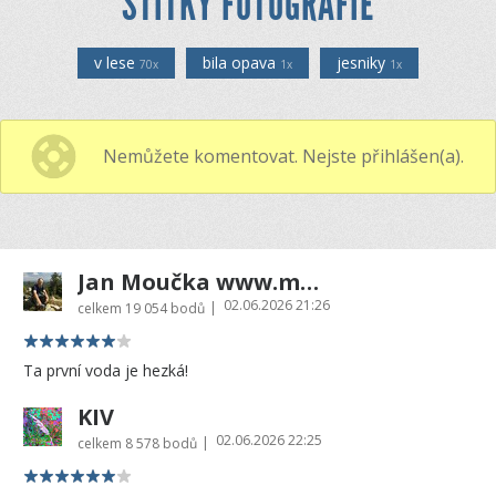
ŠTÍTKY FOTOGRAFIE
v lese
bila opava
jesniky
70x
1x
1x
Nemůžete komentovat. Nejste přihlášen(a).
Jan Moučka www.moucka.cz
02.06.2026 21:26
|
celkem
19 054 bodů
Ta první voda je hezká!
KIV
02.06.2026 22:25
|
celkem
8 578 bodů