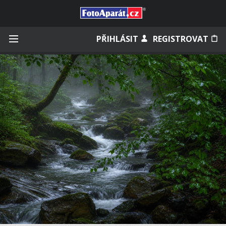
Přihlásit se
PŘIHLÁSIT
REGISTROVAT
Zapamatovat
Zapomněli jste heslo?
Měli jste účet na starém webu?