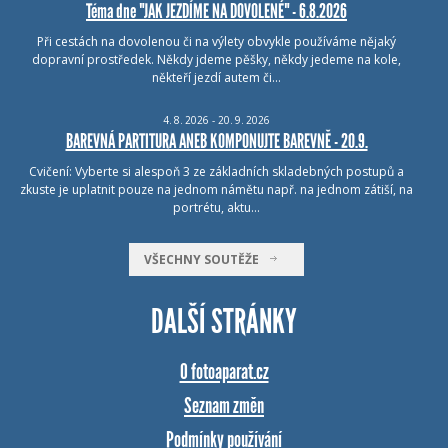
Téma dne "JAK JEZDÍME NA DOVOLENÉ" - 6.8.2026
Při cestách na dovolenou či na výlety obvykle používáme nějaký
dopravní prostředek. Někdy jdeme pěšky, někdy jedeme na kole,
někteří jezdí autem či…
4.
8.
2026 - 20.
9.
2026
BAREVNÁ PARTITURA ANEB KOMPONUJTE BAREVNĚ - 20.9.
Cvičení: Vyberte si alespoň 3 ze základních skladebných postupů a
zkuste je uplatnit pouze na jednom námětu např. na jednom zátiší, na
portrétu, aktu…
VŠECHNY SOUTĚŽE
DALŠÍ STRÁNKY
O fotoaparat.cz
Seznam změn
Podmínky používání