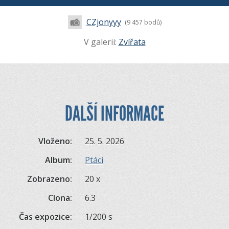
CZjonyyy
(9 457 bodů)
V galerii:
Zvířata
DALŠÍ INFORMACE
Vloženo:
25. 5. 2026
Album:
Ptáci
Zobrazeno:
20 x
Clona:
6.3
Čas expozice:
1/200 s