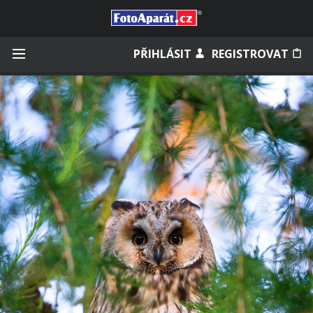
Přihlásit se
PŘIHLÁSIT
REGISTROVAT
Zapamatovat
Zapomněli jste heslo?
Měli jste účet na starém webu?