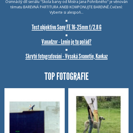
Osmnáctý díl seriálu "Škola barvy od Mistra Jana Pohribného" je věnován
tématu BAREVNÁ PARTITURA ANEB KOMPONUJTE BAREVNĚ.Cvičení:
Vyberte si alespoň…
Test objektivu Sony FE 16-25mm f/2.8 G
Vanadzor - Lenin je tu pořád?
Skryté fotografování - Vysoká Svanetie, Kavkaz
TOP FOTOGRAFIE