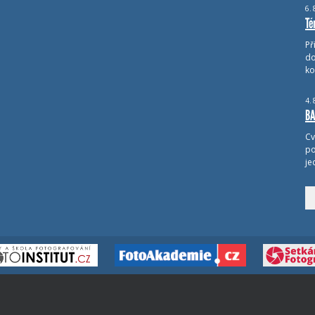
6.
Té
Př
do
ko
4.
BA
Cv
po
je