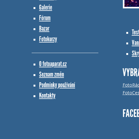
Galerie
Fórum
Bazar
Tes
Fotokurzy
Vana
Skr
O fotoaparat.cz
VYBR
Seznam změn
Podmínky používání
FotoRá
FotoCes
Kontakty
FACE