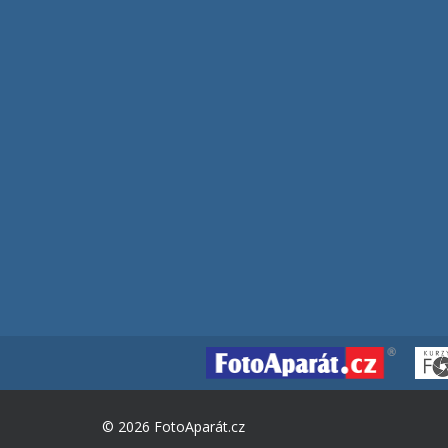
© 2026 FotoAparát.cz