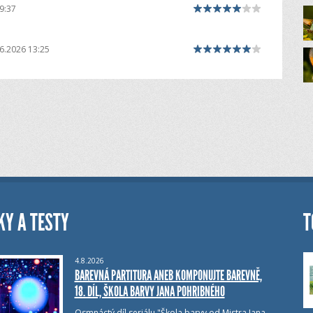
9:37
6.2026 13:25
KY A TESTY
T
4.8.2026
BAREVNÁ PARTITURA ANEB KOMPONUJTE BAREVNĚ,
18. DÍL, ŠKOLA BARVY JANA POHRIBNÉHO
Osmnáctý díl seriálu "Škola barvy od Mistra Jana