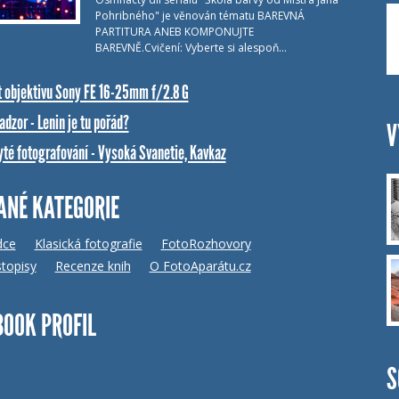
Pohribného" je věnován tématu BAREVNÁ
PARTITURA ANEB KOMPONUJTE
BAREVNĚ.Cvičení: Vyberte si alespoň…
t objektivu Sony FE 16-25mm f/2.8 G
dzor - Lenin je tu pořád?
V
yté fotografování - Vysoká Svanetie, Kavkaz
ANÉ KATEGORIE
dce
Klasická fotografie
FotoRozhovory
topisy
Recenze knih
O FotoAparátu.cz
BOOK PROFIL
S