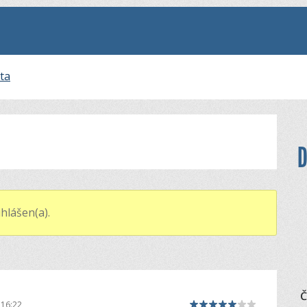
ta
D
hlášen(a).
Č
 16:22