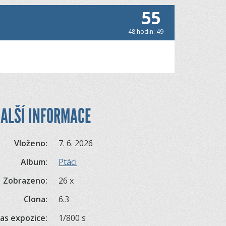
55
48 hodin: 49
ALŠÍ INFORMACE
Vloženo:
7. 6. 2026
Album:
Ptáci
Zobrazeno:
26 x
Clona:
6.3
as expozice:
1/800 s