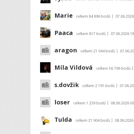
Marie
|
celkem
84 896 bodů
07.06.2026
Paaca
|
celkem
817 bodů
07.06.2026 18
aragon
|
celkem
21 044 bodů
07.06.2
Míla Vildová
|
celkem
56 796 bodů
s.dovžik
|
celkem
2 191 bodů
07.06.20
loser
|
celkem
1 239 bodů
08.06.2026 09
Tulda
|
celkem
21 904 bodů
08.06.2026