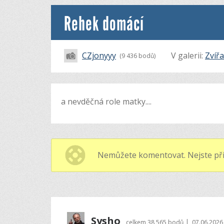
Rehek domácí
CZjonyyy
V galerii:
Zvířa
(9 436 bodů)
a nevděčná role matky....
Nemůžete komentovat. Nejste při
Sysho
|
celkem
38 565 bodů
07.06.2026