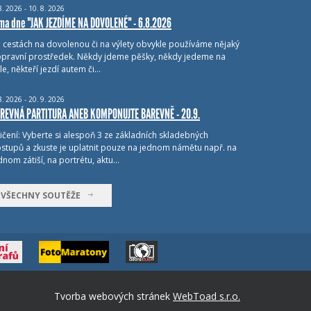
8.
2026 - 10.
8.
2026
ma dne "JAK JEZDÍME NA DOVOLENÉ" - 6.8.2026
i cestách na dovolenou či na výlety obvykle používáme nějaký
pravní prostředek. Někdy jdeme pěšky, někdy jedeme na
le, někteří jezdí autem či…
8.
2026 - 20.
9.
2026
REVNÁ PARTITURA ANEB KOMPONUJTE BAREVNĚ - 20.9.
ičení: Vyberte si alespoň 3 ze základních skladebných
stupů a zkuste je uplatnit pouze na jednom námětu např. na
dnom zátiší, na portrétu, aktu…
VŠECHNY SOUTĚŽE
Tvorba webových stránek
WebToad s.r.o.