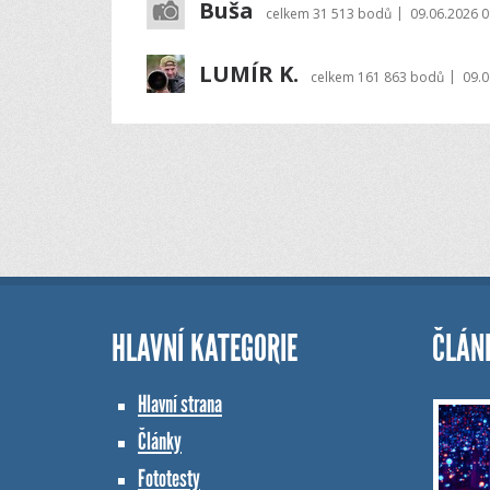
Buša
|
celkem
31 513 bodů
09.06.2026 0
LUMÍR K.
|
celkem
161 863 bodů
09.0
HLAVNÍ KATEGORIE
ČLÁN
Hlavní strana
Články
Fototesty