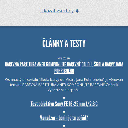
Ukázat všechny
ČLÁNKY A TESTY
4.8.2026
BAREVNÁ PARTITURA ANEB KOMPONUJTE BAREVNĚ, 18. DÍL, ŠKOLA BARVY JANA
POHRIBNÉHO
Osmnáctý díl seriálu "Škola barvy od Mistra Jana Pohribného" je věnován
tématu BAREVNÁ PARTITURA ANEB KOMPONUJTE BAREVNĚ.Cvičení:
Vyberte si alespoň…
Test objektivu Sony FE 16-25mm f/2.8 G
Vanadzor - Lenin je tu pořád?