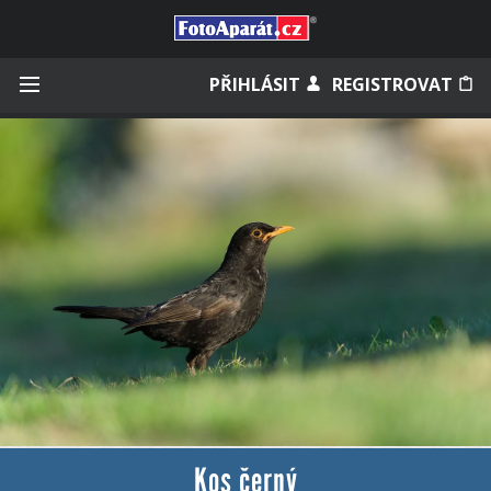
Přihlásit se
PŘIHLÁSIT
REGISTROVAT
Zapamatovat
Zapomněli jste heslo?
Měli jste účet na starém webu?
Kos černý