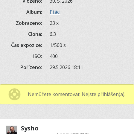
Vloženo:
30. 5. 2026
Album:
Ptáci
Zobrazeno:
23 x
Clona:
6.3
Čas expozice:
1/500 s
ISO:
400
Pořízeno:
29.5.2026 18:11
Nemůžete komentovat. Nejste přihlášen(a).
Sysho