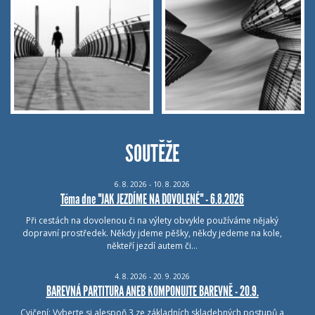
SOUTĚŽE
6.
8.
2026 - 10.
8.
2026
Téma dne "JAK JEZDÍME NA DOVOLENÉ" - 6.8.2026
Při cestách na dovolenou či na výlety obvykle používáme nějaký
dopravní prostředek. Někdy jdeme pěšky, někdy jedeme na kole,
někteří jezdí autem či…
4.
8.
2026 - 20.
9.
2026
BAREVNÁ PARTITURA ANEB KOMPONUJTE BAREVNĚ - 20.9.
Cvičení: Vyberte si alespoň 3 ze základních skladebných postupů a