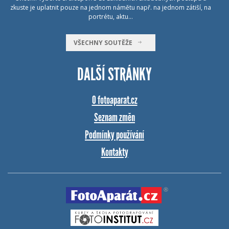
zkuste je uplatnit pouze na jednom námětu např. na jednom zátiší, na
portrétu, aktu…
VŠECHNY SOUTĚŽE
DALŠÍ STRÁNKY
O fotoaparat.cz
Seznam změn
Podmínky používání
Kontakty