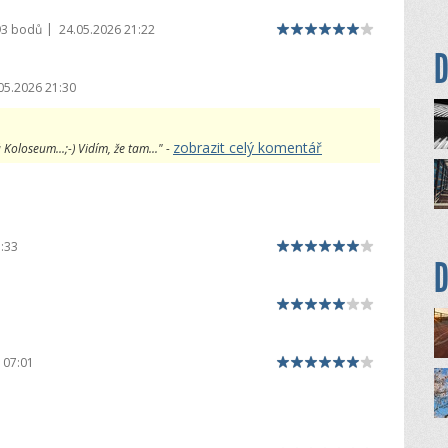
|
93 bodů
24.05.2026 21:22
D
05.2026 21:30
zobrazit celý komentář
oloseum...;-) Vidím, že tam..." -
:33
D
 07:01