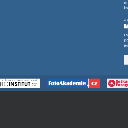
do
ko
4.
BA
Cv
po
je