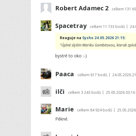
Robert Adamec 2
celkem
131 6
Spacetray
|
celkem
11 733 bodů
24.
Reaguje na
Sysho 24.05.2026 21:15
:
"Úplně slyším Mariku Gombitovou, kterak zpívá K
bystré to oko :-)
Paaca
|
celkem
817 bodů
24.05.2026 21
ilči
|
celkem
3 243 bodů
25.05.2026 03:16
Marie
|
celkem
84 924 bodů
25.05.2026
Pěkné.