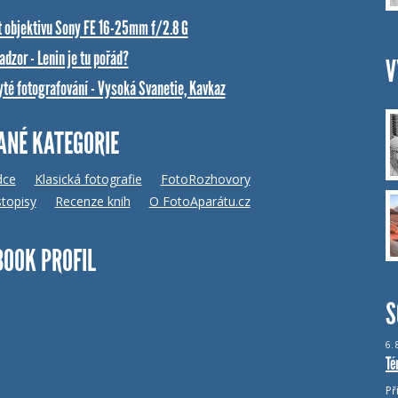
t objektivu Sony FE 16-25mm f/2.8 G
dzor - Lenin je tu pořád?
V
yté fotografování - Vysoká Svanetie, Kavkaz
ANÉ KATEGORIE
dce
Klasická fotografie
FotoRozhovory
topisy
Recenze knih
O FotoAparátu.cz
BOOK PROFIL
S
6.
Té
Př