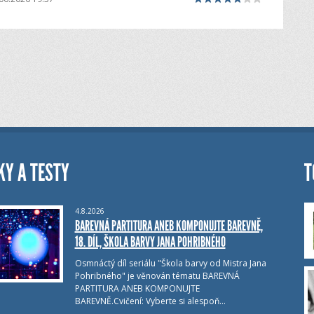
KY A TESTY
T
4.8.2026
BAREVNÁ PARTITURA ANEB KOMPONUJTE BAREVNĚ,
18. DÍL, ŠKOLA BARVY JANA POHRIBNÉHO
Osmnáctý díl seriálu "Škola barvy od Mistra Jana
Pohribného" je věnován tématu BAREVNÁ
PARTITURA ANEB KOMPONUJTE
BAREVNĚ.Cvičení: Vyberte si alespoň…