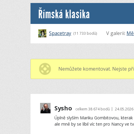
Římská klasika
Spacetray
V galerii:
Mě
(11 733 bodů)
Nemůžete komentovat. Nejste při
Sysho
|
celkem
38 674 bodů
24.05.2026
Úplně slyším Mariku Gombitovou, kterak zp
ale mně by se líbil víc ten pro Nancy ve tva