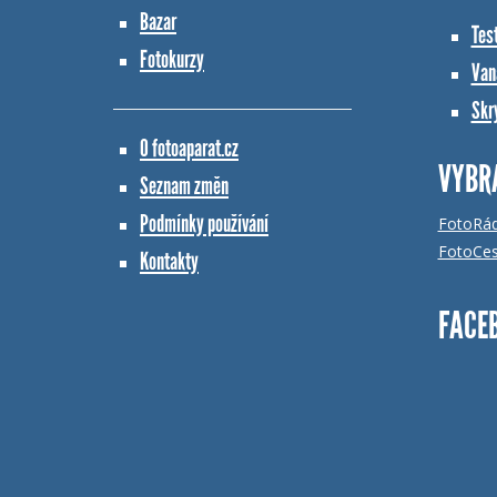
Bazar
Tes
Fotokurzy
Vana
Skr
O fotoaparat.cz
VYBR
Seznam změn
Podmínky používání
FotoRá
FotoCes
Kontakty
FACE