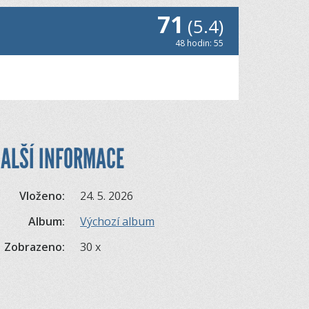
71
(5.4)
48 hodin: 55
ALŠÍ INFORMACE
Vloženo:
24. 5. 2026
Album:
Výchozí album
Zobrazeno:
30 x