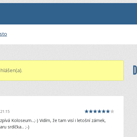
sto
D
hlášen(a).
 21:15
ívá Koloseum...;-) Vidím, že tam visí i letošní zámek,
ru srdíčka... ;-)