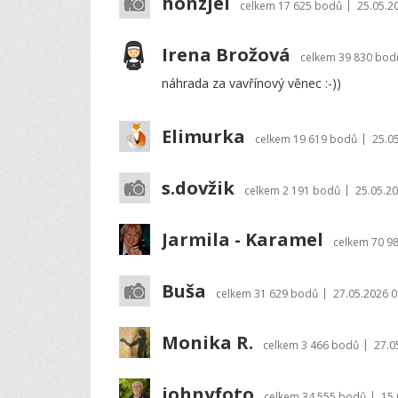
honzjel
|
celkem
17 625 bodů
25.05.2
Irena Brožová
celkem
39 830 bod
náhrada za vavřínový věnec :-))
Elimurka
|
celkem
19 619 bodů
25.0
s.dovžik
|
celkem
2 191 bodů
25.05.20
Jarmila - Karamel
celkem
70 9
Buša
|
celkem
31 629 bodů
27.05.2026 0
Monika R.
|
celkem
3 466 bodů
27.0
johnyfoto
|
celkem
34 555 bodů
15.