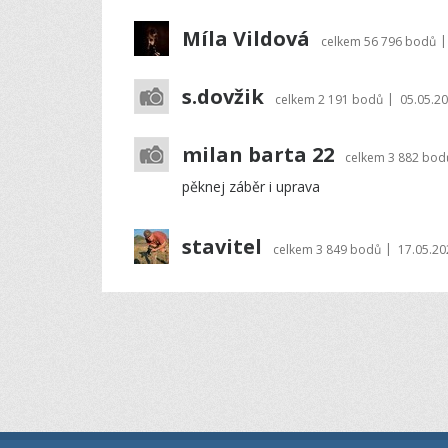
Míla Vildová
|
celkem
56 796 bodů
s.dovžik
|
celkem
2 191 bodů
05.05.20
milan barta 22
celkem
3 882 bod
pěknej záběr i uprava
stavitel
|
celkem
3 849 bodů
17.05.20