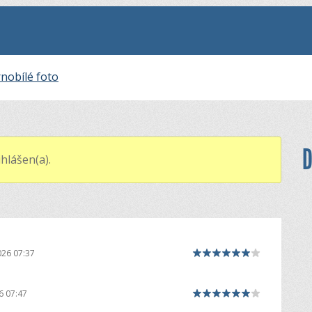
nobílé foto
D
hlášen(a).
026 07:37
6 07:47