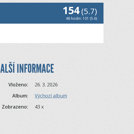
154
(5.7)
48 hodin: 101 (5.6)
ALŠÍ INFORMACE
Vloženo:
26. 3. 2026
Album:
Výchozí album
Zobrazeno:
43 x