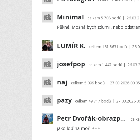
Minimal
|
celkem
5 708 bodů
26.03.2
Pěkné. Možná bych ztlumil, nebo odstranil
LUMÍR K.
|
celkem
161 863 bodů
26.0
josefpop
|
celkem
1 447 bodů
26.03.
naj
|
celkem
5 099 bodů
27.03.2026 00:05
pazy
|
celkem
49 717 bodů
27.03.2026 0
Petr Dvořák-obrazprovas.cz
celk
jako loď na moři +++