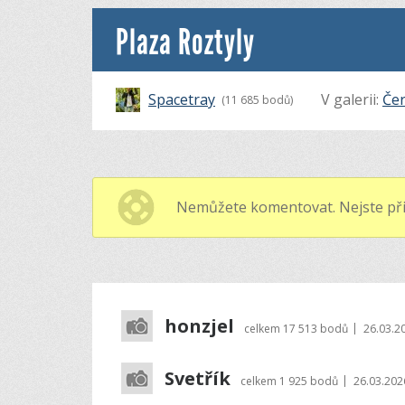
Plaza Roztyly
Spacetray
V galerii:
Čer
(11 685 bodů)
Nemůžete komentovat. Nejste při
honzjel
|
celkem
17 513 bodů
26.03.2
Svetřík
|
celkem
1 925 bodů
26.03.202