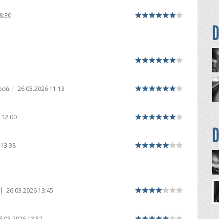
8:30
D
|
odů
26.03.2026 11:13
 12:00
D
 13:38
|
26.03.2026 13:45
6.03.2026 13:52