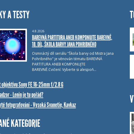
KY A TESTY
T
4.8.2026
BAREVNÁ PARTITURA ANEB KOMPONUJTE BAREVNĚ,
18. DÍL, ŠKOLA BARVY JANA POHRIBNÉHO
Osmnáctý díl seriálu "Škola barvy od Mistra Jana
Pohribného" je věnován tématu BAREVNÁ
PARTITURA ANEB KOMPONUJTE
BAREVNĚ.Cvičení: Vyberte si alespoň…
t objektivu Sony FE 16-25mm f/2.8 G
dzor - Lenin je tu pořád?
V
yté fotografování - Vysoká Svanetie, Kavkaz
ANÉ KATEGORIE