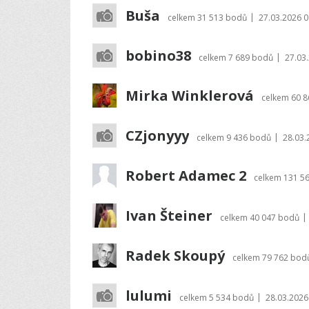
Buša
|
celkem
31 513 bodů
27.03.2026 0
bobino38
|
celkem
7 689 bodů
27.03
Mirka Winklerová
celkem
60 
CZjonyyy
|
celkem
9 436 bodů
28.03.
Robert Adamec 2
celkem
131 5
Ivan Šteiner
|
celkem
40 047 bodů
Radek Skoupý
celkem
79 762 bod
lulumi
|
celkem
5 534 bodů
28.03.2026