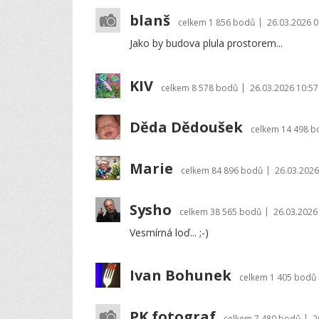
blanš
|
celkem
1 856 bodů
26.03.2026 0
Jako by budova plula prostorem...
KIV
|
celkem
8 578 bodů
26.03.2026 10:57
Děda Dědoušek
celkem
14 498 b
Marie
|
celkem
84 896 bodů
26.03.2026
Sysho
|
celkem
38 565 bodů
26.03.2026
Vesmírná loď... ;-)
Ivan Bohunek
celkem
1 405 bodů
PK fotograf
|
celkem
7 480 bodů
2