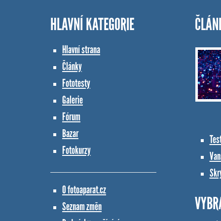
HLAVNÍ KATEGORIE
ČLÁN
Hlavní strana
Články
Fototesty
Galerie
Fórum
Bazar
Tes
Fotokurzy
Vana
Skr
O fotoaparat.cz
VYBR
Seznam změn