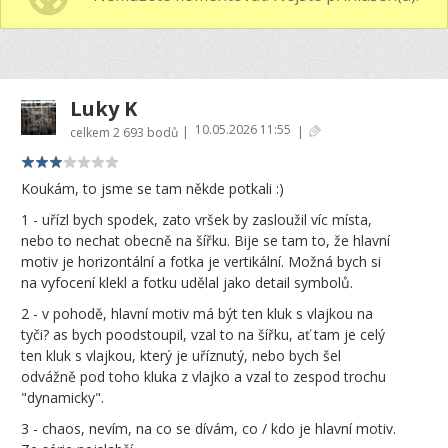
Luky K
10.05.2026 11:55
|
|
celkem
2 693 bodů
Koukám, to jsme se tam někde potkali :)
1 - uřízl bych spodek, zato vršek by zasloužil víc místa,
nebo to nechat obecně na šířku. Bije se tam to, že hlavní
motiv je horizontální a fotka je vertikální. Možná bych si
na vyfocení klekl a fotku udělal jako detail symbolů.
2 - v pohodě, hlavní motiv má být ten kluk s vlajkou na
tyči? as bych poodstoupil, vzal to na šířku, ať tam je celý
ten kluk s vlajkou, který je uříznutý, nebo bych šel
odvážně pod toho kluka z vlajko a vzal to zespod trochu
"dynamicky".
3 - chaos, nevím, na co se dívám, co / kdo je hlavní motiv.