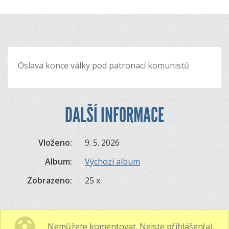
Oslava konce války pod patronací komunistů
DALŠÍ INFORMACE
Vloženo:
9. 5. 2026
Album:
Výchozí album
Zobrazeno:
25 x
Nemůžete komentovat. Nejste přihlášen(a).