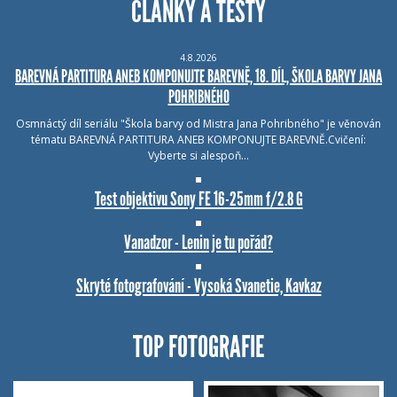
ČLÁNKY A TESTY
4.8.2026
BAREVNÁ PARTITURA ANEB KOMPONUJTE BAREVNĚ, 18. DÍL, ŠKOLA BARVY JANA
POHRIBNÉHO
Osmnáctý díl seriálu "Škola barvy od Mistra Jana Pohribného" je věnován
tématu BAREVNÁ PARTITURA ANEB KOMPONUJTE BAREVNĚ.Cvičení:
Vyberte si alespoň…
Test objektivu Sony FE 16-25mm f/2.8 G
Vanadzor - Lenin je tu pořád?
Skryté fotografování - Vysoká Svanetie, Kavkaz
TOP FOTOGRAFIE