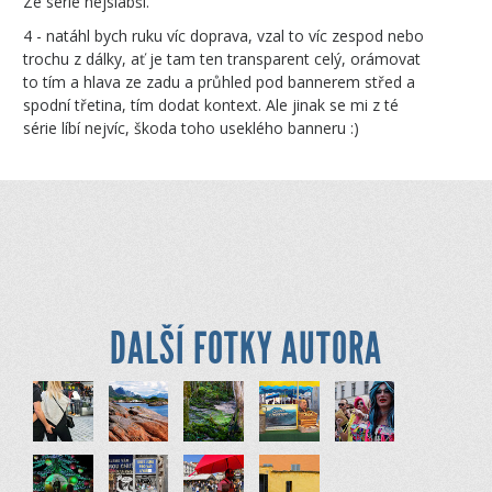
Ze série nejslabší.
4 - natáhl bych ruku víc doprava, vzal to víc zespod nebo
trochu z dálky, ať je tam ten transparent celý, orámovat
to tím a hlava ze zadu a průhled pod bannerem střed a
spodní třetina, tím dodat kontext. Ale jinak se mi z té
série líbí nejvíc, škoda toho useklého banneru :)
DALŠÍ FOTKY AUTORA