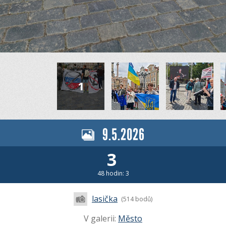
9.5.2026
3
48 hodin: 3
lasička
(514 bodů)
V galerii:
Město