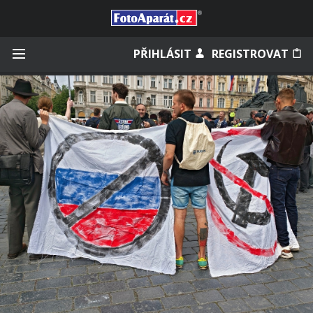
Přihlásit se
PŘIHLÁSIT
REGISTROVAT
Zapamatovat
Zapomněli jste heslo?
Měli jste účet na starém webu?